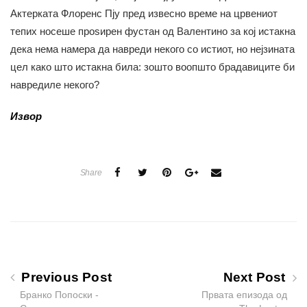
Актерката Флоренс Пју пред извесно време на црвениот
тепих носеше проѕирен фустан од Валентино за кој истакна
дека нема намера да навреди некого со истиот, но нејзината
цел како што истакна била: зошто воопшто брадавиците би
навредиле некого?
Извор
Share
Previous Post
Next Post
Бранко Попоски -
Првата епизода од