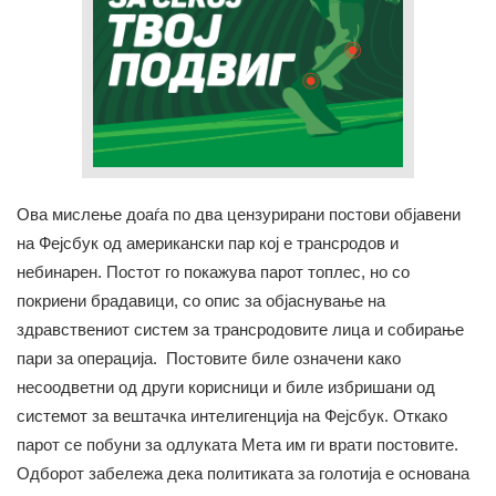
Ова мислење доаѓа по два цензурирани постови објавени
на Фејсбук од американски пар кој е трансродов и
небинарен. Постот го покажува парот топлес, но со
покриени брадавици, со опис за објаснување на
здравствениот систем за трансродовите лица и собирање
пари за операција. Постовите биле означени како
несоодветни од други корисници и биле избришани од
системот за вештачка интелигенција на Фејсбук. Откако
парот се побуни за одлуката Мета им ги врати постовите.
Одборот забележа дека политиката за голотија е основана