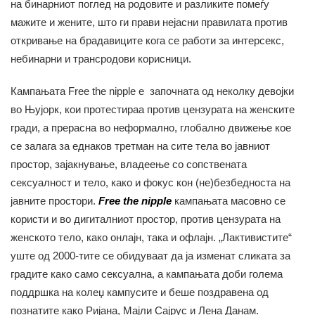
на бинарниот поглед на родовите и разликите помеѓу
мажите и жените, што ги прави нејасни правилата против
откривање на брадавиците кога се работи за интерсекс,
небинарни и трансродови корисници.
Кампањата Free the nipple е започната од неколку девојки
во Њујорк, кои протестираа против цензурата на женските
гради, а прерасна во неформално, глобално движење кое
се залага за еднаков третман на сите тела во јавниот
простор, зајакнување, владеење со сопствената
сексуалност и тело, како и фокус кон (не)безбедноста на
јавните простори.
Free the
nipple
кампањата масовно се
користи и во дигиталниот простор, против цензурата на
женското тело, како онлајн, така и офлајн. „Лактивистите“
уште од 2000-тите се обидуваат да ја изменат сликата за
градите како само сексуална, а кампањата доби голема
поддршка на колеџ кампусите и беше поздравена од
познатите како Ријана, Мајли Сајрус и Лена Данам.