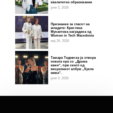
квалитетно образование
јуни 3, 2026
Признание за гласот на
младите: Кристина
Мукаетова наградена од
Women in Tech Macedonia
мај 26, 2026
Тамара Тодевска ја отвора
новата ера со „Драма
квин“, прв сингл од
визуелниот албум „Кукла
жива“.
јуни 3, 2026