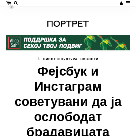
0
In
ЖИВОТ И КУЛТУРА
,
НОВОСТИ
Фејсбук и
Инстаграм
советувани да ја
ослободат
брадавицата