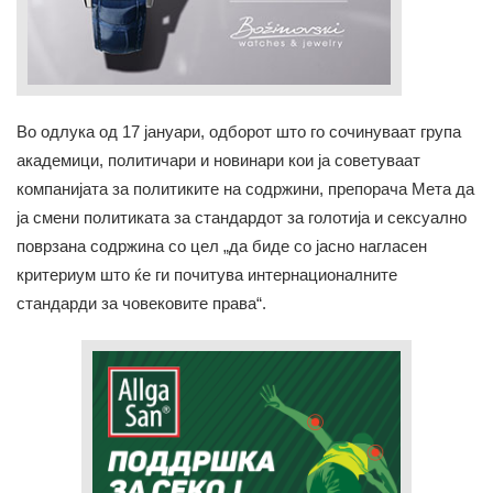
Во одлука од 17 јануари, одборот што го сочинуваат група
академици, политичари и новинари кои ја советуваат
компанијата за политиките на содржини, препорача Мета да
ја смени политиката за стандардот за голотија и сексуално
поврзана содржина со цел „да биде со јасно нагласен
критериум што ќе ги почитува интернационалните
стандарди за човековите права“.