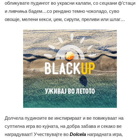
обликувате пудингот во украсни калапи, со сецкани ф’стаци
и ливчиња бадем…со рендано темно чоколадо, суво
овошје, мелени кекси, џем, сирупи, преливи или шлаг…
Долчела пудинзите ве инспирираат и ве повикуваат на
суптилна игра во кујната, на добра забава и секако ве
наградуваат! Учествувајте во
Dolcela
наградната игра,