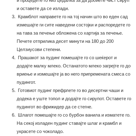
и процедете го низ цедалка за да добиете чист сируп
и оставете да се излади.
Крамблот направете го на тој начин што во еден сад
измешајте ги сите наведени состојки и распоредете го
на тава за печење обложена со хартија за печење.
Печете отприлика десет минути на 180 до 200
Целзиусови степени.
Прашакот за пудинг помешајте го со шеќерот и
додајте малку млеко. Останатото млеко загрејте го до
вриење и измешајте ја во него припремената смеса со
пудингот.
Готовиот пудинг префрлете го во десертни чаши и
додека е уште топол и додајте го сирупот. Оставете го
пудингот во фрижидер да се стегне.
Шлагот помешајте го со бурбон ванила и изматете го.
На секој изладен пудинг ставајте шлаг и крамбл и
украсете со чоколадо.