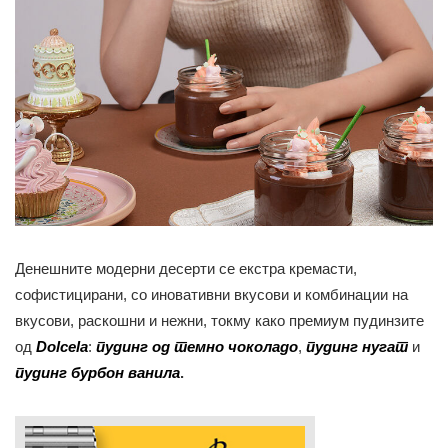
Денешните модерни десерти се екстра кремасти,
софистицирани, со иновативни вкусови и комбинации на
вкусови, раскошни и нежни, токму како премиум пудинзите
од
Dolcela
:
пудинг од темно чоколадо
,
пудинг нугат
и
пудинг бурбон ванила
.