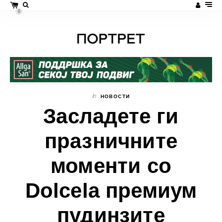
0
In
НОВОСТИ
Засладете ги
празничните
моменти со
Dolcela премиум
пудинзите