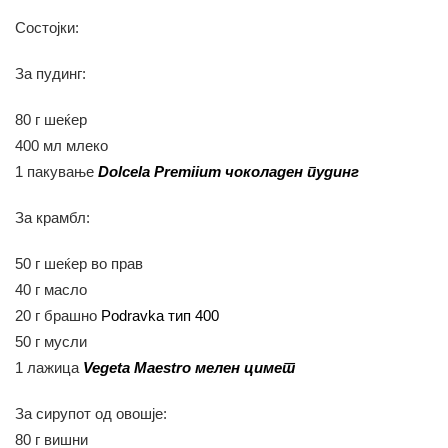
Состојки:
За пудинг:
80 г шеќер
400 мл млеко
1 пакување
Dolcela Premiium чоколаден пудинг
За крамбл:
50 г шеќер во прав
40 г масло
20 г брашно
Podravka тип 400
50 г мусли
1 лажица
Vegeta Maestro мелен цимет
За сирупот од овошје:
80 г вишни