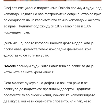
Овој пат специјално подготвивме Dolcela премиум пудинг од
чоколадо. Тајната на ова гастрономско совршенство се крие
во соодносот на најквалитетното темно чоколадо и какаото
во прав. Пудингот содржи дури 18% какао прав и 13%
чоколаден прав.
„Ммммм…“, ова го изговори нашиот фото модел кога ја
проба оваа кремаста темно чоколадна фантазија, која
едноставно се топи во уста.
Dolcela
премиум пудинзите навистина се повик за да ја
истакнете вашата креативност.
Сега малиот луксуз е на дофат на вашата рака и ве
повикува да подготвите празнични десерти. Пудингот
послужете го во високи чаши, можеби ќе искомбинирате
два вкуса кои ќе ги сервирате слоевито, или пак, ќе го