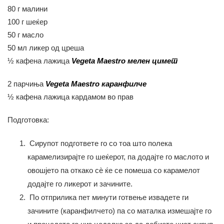
80 г малини
100 г шеќер
50 г масло
50 мл ликер од цреша
½ кафена лажица
Vegeta Maestro мелен цимет
2 парчиња
Vegeta Maestro каранфилче
½ кафена лажица кардамом во прав
Подготовка:
Сирупот подгответе го со тоа што полека
карамелизирајте го шеќерот, па додајте го маслото и
овошјето па откако сè ќе се помеша со карамелот
додајте го ликерот и зачините.
По отприлика пет минути готвење извадете ги
зачините (каранфилчето) па со маталка измешајте го