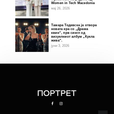
Women in Tech Macedonia
мај 26, 2026
Тамара Тодевска ја отвора
новата ера со „Драма
квин“, прв сингл од
визуелниот албум „Кукла
жива“.
јуни 3, 2026