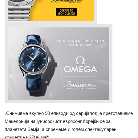
„Снимивме вкупно 90 епизоди од серијалот, ја претставивме
Македонија на јуниорскиот евросонг борејќи се за
планетата Земја, а спремаме и голем спектакуларен
концерт на 27ми мај“ .