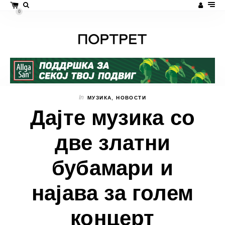
0
In
МУЗИКА
,
НОВОСТИ
Дајте музика со
две златни
бубамари и
најава за голем
концерт