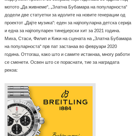
мотото „Да живнеме“, „Златна Бубамара на популарноста“
додели две статуетки за идолите на новите генерации од
проектот „Дајте музика“: еден за најпопуларна детска серија
и една за најпопуларен тинејџерски хит за 2021 година.
Миха, Стаси, Филип и Кики на сцената на „Златна Бубамара
на популарноста“ прв пат застанаа во февруари 2020
година. Оттогаш, како што и самите истакнаа, многу работи
се сменети. Освен што се пораснати, тие за наградата
рекоа: