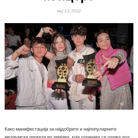
мај 13, 2022
Како манифестација за најдобрите и најпопуларните
медиумски проекти во земјава, која годинава се одржа под