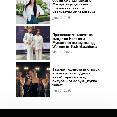
бренд со луда мисија:
Македонија да стане
препознатлива по
квалитетно образование
јуни 3, 2026
Признание за гласот на
младите: Кристина
Мукаетова наградена од
Women in Tech Macedonia
мај 26, 2026
Тамара Тодевска ја отвора
новата ера со „Драма
квин“, прв сингл од
визуелниот албум „Кукла
жива“.
јуни 3, 2026