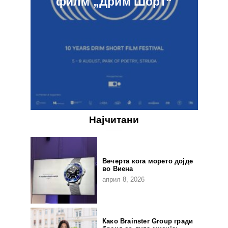
филм „Дрим Шорт“
Најчитани
Вечерта кога морето дојде
во Виена
април 8, 2026
Како Brainster Group гради