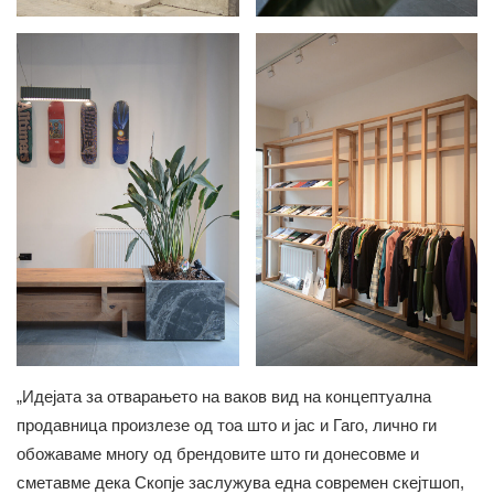
„Идејата за отварањето на ваков вид на концептуална
продавница произлезе од тоа што и јас и Гаго, лично ги
обожаваме многу од брендовите што ги донесовме и
сметавме дека Скопје заслужува една современ скејтшоп,