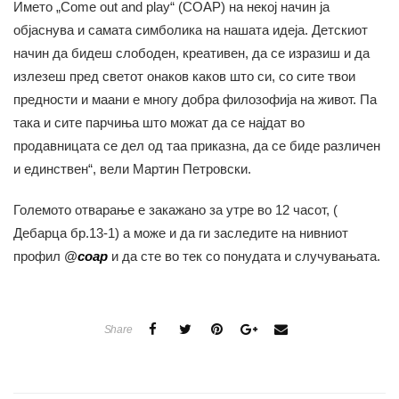
Името „Come out and play“ (COAP) на некој начин ја
објаснува и самата симболика на нашата идеја. Детскиот
начин да бидеш слободен, креативен, да се изразиш и да
излезеш пред светот онаков каков што си, со сите твои
предности и маани е многу добра филозофија на живот. Па
така и сите парчиња што можат да се најдат во
продавницата се дел од таа приказна, да се биде различен
и единствен“, вели Мартин Петровски.
Големото отварање е закажано за утре во 12 часот, (
Дебарца бр.13-1) а може и да ги заследите на нивниот
профил
@
coap
и да сте во тек со понудата и случувањата.
Share