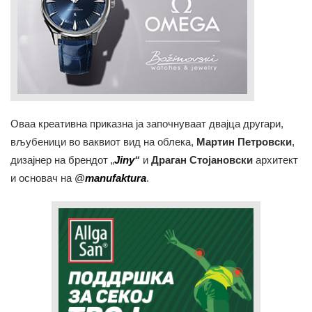
Оваа креативна приказна ја започнуваат двајца другари,
вљубеници во ваквиот вид на облека,
Мартин Петровски
,
дизајнер на брендот „
J
iny
“
и
Драган Стојановски
архитект
и основач на
@
manufaktura
.