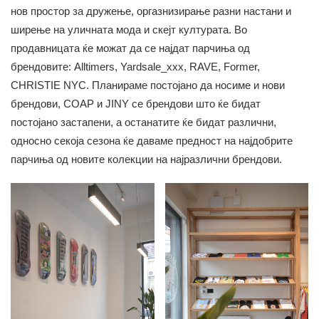
нов простор за дружење, оргазнизирање разни настани и
ширење на уличната мода и скејт културата. Во
продавницата ќе можат да се најдат парчиња од
брендовите: Alltimers, Yardsale_xxx, RAVE, Former,
CHRISTIE NYC. Планираме постојано да носиме и нови
брендови, COAP и JINY се брендови што ќе бидат
постојано застапени, а останатите ќе бидат различни,
односно секоја сезона ќе даваме предност на најдобрите
парчиња од новите колекции на најразлични брендови.