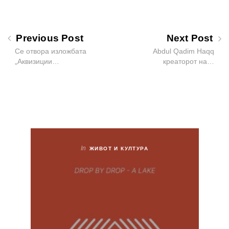
Previous Post
Next Post
Се отвора изложбата
Abdul Qadim Haqq
„Аквизиции…
креаторот на…
In
ЖИВОТ И КУЛТУРА