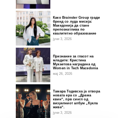
Како Brainster Group гради
бренд со луда мисија:
Македонија да стане
препознатлива по
квалитетно образование
јуни 3, 2026
Признание за гласот на
младите: Кристина
Мукаетова наградена од
Women in Tech Macedonia
мај 26, 2026
Тамара Тодевска ја отвора
новата ера со „Драма
квин“, прв сингл од
визуелниот албум „Кукла
жива“.
јуни 3, 2026