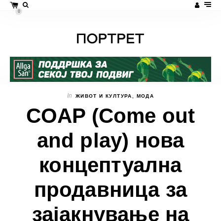
0
In
ЖИВОТ И КУЛТУРА
,
МОДА
COAP (Come out
and play) нова
концептуална
продавница за
зајакнување на