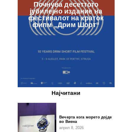
Почнува десеттото
јубилејно издание на
ф
фестивалот на краток
в
филм „Дрим Шорт“
Најчитани
Вечерта кога морето дојде
во Виена
април 8, 2026