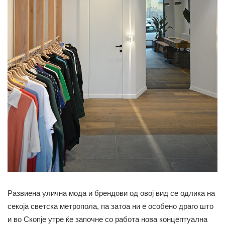
Развиена улична мода и брендови од овој вид се одлика на
секоја светска метропола, па затоа ни е особено драго што
и во Скопјe утре ќе започне со работа нова концептуална