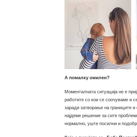
А помалку омилен?
Моменталната ситуација не е приј
работите со кои се соочуваме и с
заради затворање на границите и 
најдеме решение за сите проблеми
нормално, уште посилни и подобр