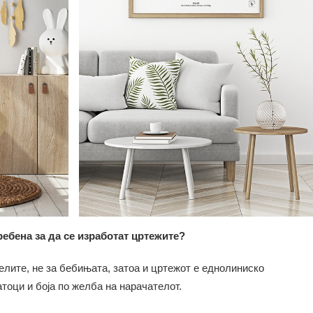
ребена за да се изработат цртежите?
елите, не за бебињата, затоа и цртежот е еднолиниско
тоци и боја по желба на нарачателот.