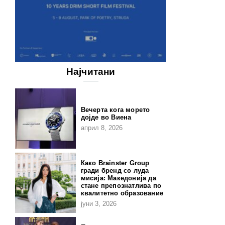
Најчитани
Вечерта кога морето
дојде во Виена
април 8, 2026
Како Brainster Group
гради бренд со луда
мисија: Македонија да
стане препознатлива по
квалитетно образование
јуни 3, 2026