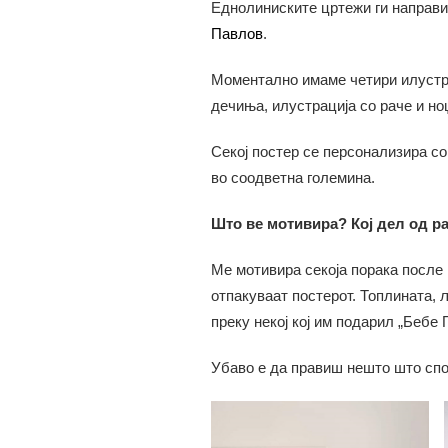
Еднолиниските цртежи ги направи
Павлов
.
Моментално имаме четири илустра
дечиња, илустрација со раче и но
Секој постер се персонализира со
во соодветна големина.
Што ве мотивира? Кој дел од р
Ме мотивира секоја порака после и
отпакуваат постерот. Топлината, 
преку некој кој им подарил „Бебе 
Убаво е да правиш нешто што спо