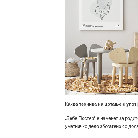
Каква техника на цртање е упот
„Бебе Постер“ е наменет за родит
уметничко дело збогатено со дода