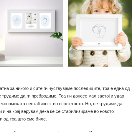
атна за никого и сите ги чуствуваме последиците, тоа е една од
е трудиме да ги пребродиме. Тоа ни донесе мал застој и удар
економската нестабиност во општетвото. Но, се трудиме да
 и на крај верувам дека ќе се стабилизираме во новото
и од тоа што сме биле.