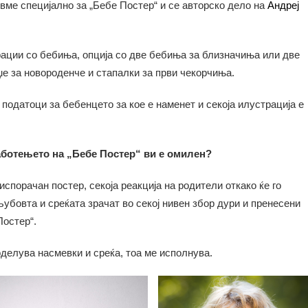
вме специјално за „Бебе Постер“ и се авторско дело на
Андреј
ции со бебиња, опција со две бебиња за близначиња или две
џе за новороденче и стапалки за први чекорчиња.
 податоци за бебенцето за кое е наменет и секоја илустрација е
аботењето на „Бебе Постер“ ви е омилен?
спорачан постер, секоја реакција на родители откако ќе го
љубовта и среќата зрачат во секој нивен збор дури и пренесени
Постер“.
делува насмевки и среќа, тоа ме исполнува.