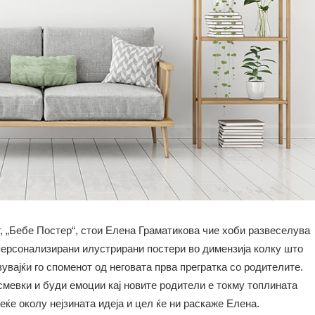
т, „Бебе Постер“, стои Елена Граматикова чие хоби развеселува
 персонализирани илустрирани постери во димензија колку што
увајќи го споменот од неговата прва прегратка со родителите.
мевки и буди емоции кај новите родители е токму топлината
еќе околу нејзината идеја и цел ќе ни раскаже Елена.