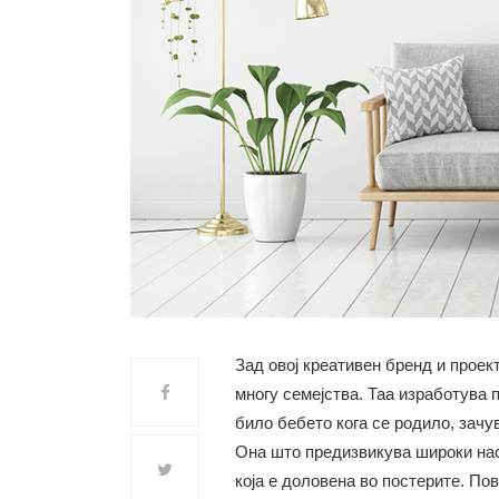
Зад овој креативен бренд и проек
многу семејства. Таа изработува
било бебето кога се родило, зачув
Она што предизвикува широки нас
која е доловена во постерите. Пов