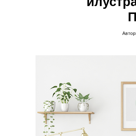
илустр
П
Автор