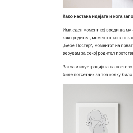
Како настана идејата и кога зап
Има еден момент кој вреди да му 
како родител, моментот кога го з
„Бебе Постер“, моментот на прват
верувам за секој родител претста
Затоа и илустрацијата на постеро
биде потсетник за тоа колку било 