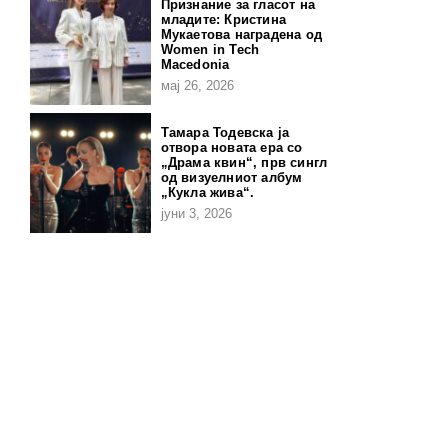
Признание за гласот на
младите: Кристина
Мукаетова наградена од
Women in Tech
Macedonia
мај 26, 2026
Тамара Тодевска ја
отвора новата ера со
„Драма квин“, прв сингл
од визуелниот албум
„Кукла жива“.
јуни 3, 2026