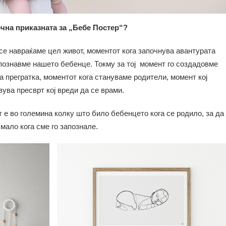
очна приказната за „Бебе Постер“?
се навраќаме цел живот, моментот кога започнува авантурата
апознавме нашето бебенце. Токму за тој момент го создадовме
а прегратка, моментот кога стануваме родители, момент кој
вува пресврт кој вреди да се врами.
т е во големина колку што било бебенцето кога се родило, за да
мало кога сме го запознале.