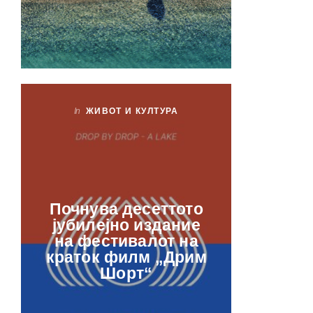
In
ЖИВОТ И КУЛТУРА
In
ЖИ
Лаб
Почнува десеттото
орга
јубилејно издание
францу
на фестивалот на
ве
краток филм „Дрим
отвор
Шорт“
рамкит
в