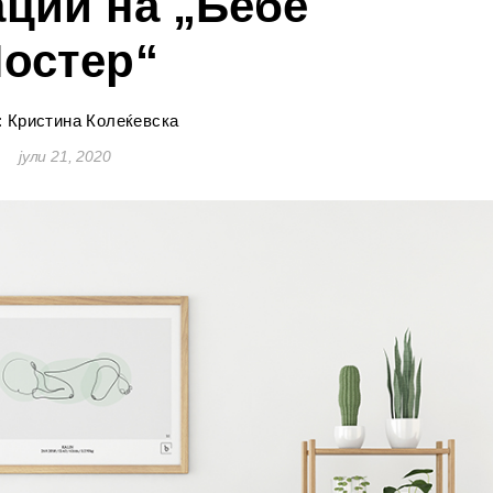
ации на „Бебе
остер“
: Кристина Колеќевска
јули 21, 2020