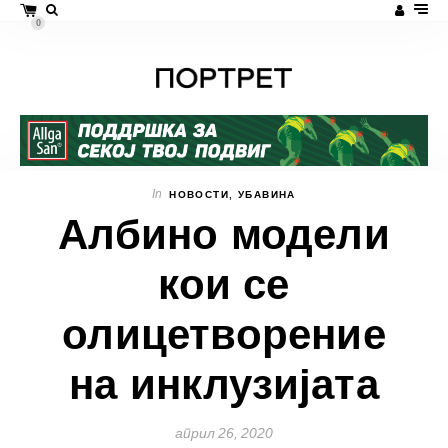
0
In
НОВОСТИ
,
УБАВИНА
Албино модели
кои се
олицетворение
на инклузијата
април 26, 2020