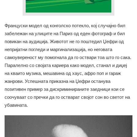
Француски модел од конголско потекло, кој случајно бил
забележан на улиците на Париз од еден фотограф и бил
повикан на аудиција. Животот не го поштедил Џефри од
непријатни погледи и маргинализација, но неговата
самоувереност му помогналa да го оствари тоа што го сака.
Паралелно со својата кариера како модел, станал и диџеј
на кваито музика, мешавина од хаус, афро поп и гараж
жанрови. Успешната приказна на Џефри останува
позитивен пример за дискриминираните заедници кои се
соочуваат со пречки да го остварат својот сон во светот на
убавината.