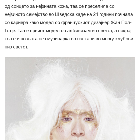
од сонцето за нејзината кожа, таа се преселила со
нејзиното семејство во Шведска каде на 24 години почнала
со кариера како модел со францускиот дизајнер Жан Пол-
Готје. Таа е првиот модел со албинизам во светот, а покрај
тоа е и позната џез музичарка со настапи во многу клубови
низ светот.