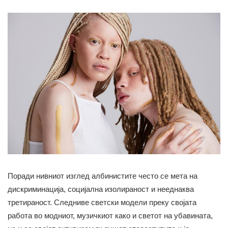
Поради нивниот изглед албинистите често се мета на
дискриминација, социјална изолираност и нееднаква
третираност. Следниве светски модели преку својата
работа во модниот, музичкиот како и светот на убавината,