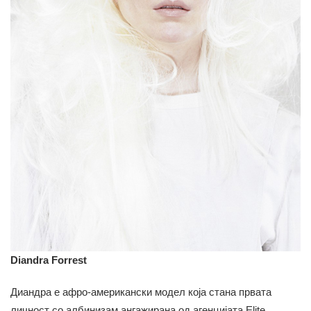
Diandra Forrest
Диандра е афро-американски модел која стана првата
личност со албинизам ангажирана од агенцијата Elite