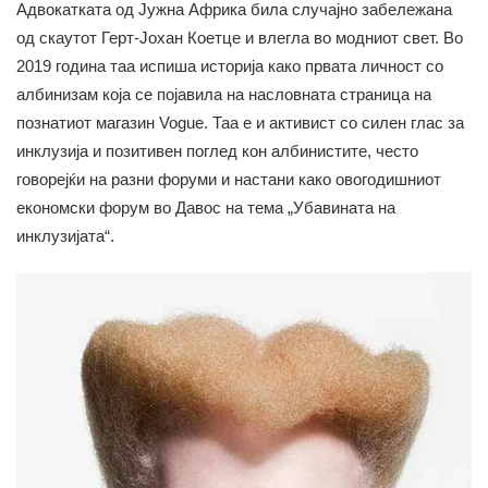
Адвокатката од Јужна Африка била случајно забележана
од скаутот Герт-Јохан Коетце и влегла во модниот свет. Во
2019 година таа испиша историја како првата личност со
албинизам која се појавила на насловната страница на
познатиот магазин Voguе. Таа е и активист со силен глас за
инклузија и позитивен поглед кон албинистите, често
говорејќи на разни форуми и настани како овогодишниот
економски форум во Давос на тема „Убавината на
инклузијата“.