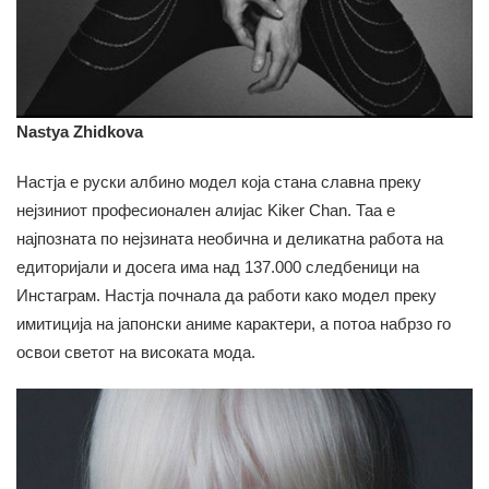
Nastya Zhidkova
Настја е руски албино модел која стана славна преку
нејзиниот професионален алијас Kiker Chan. Таа е
најпозната по нејзината необична и деликатна работа на
едиторијали и досега има над 137.000 следбеници на
Инстаграм. Настја почнала да работи како модел преку
имитиција на јапонски аниме карактери, а потоа набрзо го
освои светот на високата мода.