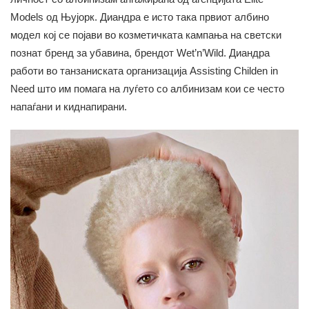
Models од Њујорк. Диандра е исто така првиот албино
модел кој се појави во козметичката кампања на светски
познат бренд за убавина, брендот Wet’n’Wild. Диандра
работи во танзаниската организација Assisting Childen in
Need што им помага на луѓето со албинизам кои се често
напаѓани и киднапирани.