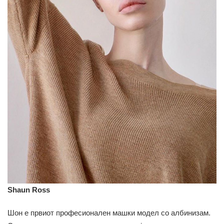
Shaun Ross
Шон е првиот професионален машки модел со албинизам.