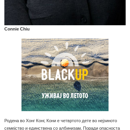
Connie Chiu
Родена во Хонг Конг, Кони е четвртото дете во нејзиното
семејство и единствена со албинизам. Поради опасноста