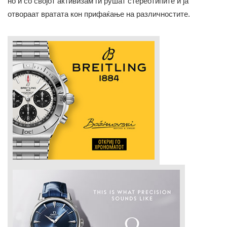
но и со својот активизам ги рушат стереотипите и ја
отвораат вратата кон прифаќање на различностите.