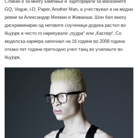
Сликан е за многу кампањи и едиторијали за магазините
GQ, Vogue, i-D, Paper, Another Man, а учествувал и на модни
ревии за Александар Меквин и Живанши. Шон бил многу
дискриминиран од неговите соученици додека растел во
Њујорк и често го нарекувале „пудра“ или „Каспер“. Со
моделска кариера започнал на 16 години во 2008 година
откако пет години претходно учел танц во училиште во
Њујорк.