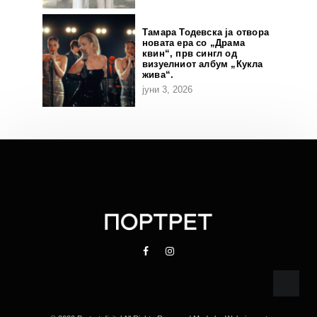
Тамара Тодевска ја отвора
новата ера со „Драма
квин“, прв сингл од
визуелниот албум „Кукла
жива“.
јуни 3, 2026