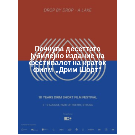
Почнува десеттото
јубилејно издание на
ф
фестивалот на краток
в
филм „Дрим Шорт“