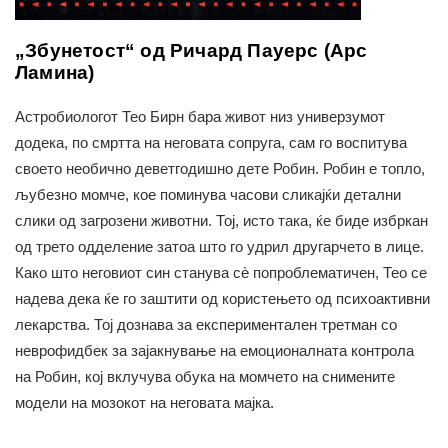
„Збунетост“ од Ричард Пауерс (Арс
Ламина)
Астробиологот Тео Бирн бара живот низ универзумот
додека, по смртта на неговата сопруга, сам го воспитува
своето необично деветгодишно дете Робин. Робин е топло,
љубезно момче, кое поминува часови сликајќи детални
слики од загрозени животни. Тој, исто така, ќе биде избркан
од трето одделение затоа што го удрил другарчето в лице.
Како што неговиот син станува сè попроблематичен, Тео се
надева дека ќе го заштити од користењето од психоактивни
лекарства. Тој дознава за експериментален третман со
неврофидбек за зајакнување на емоционалната контрола
на Робин, кој вклучува обука на момчето на снимените
модели на мозокот на неговата мајка.