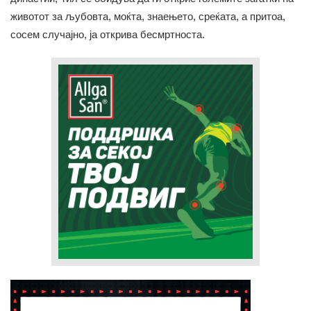
животот за љубовта, моќта, знаењето, среќата, а притоа,
сосем случајно, ја открива бесмртноста.