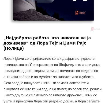
„Најдобрата работа што никогаш не ја
доживеав“ од Лора Тејт и Џими Рајс
(Полица)
Лора и Џими се спријателиле кога и двајцата студирале
новинарство на Универзитетот во Шефилд, што значи дека
последните десет години ги имаат поминато во седење по
англиски пабови и во муабети за животот и за љубовта.
Сега заедно пишуваат книги – ги земаат лаптопите и
пишуваат сè што ќе им падне на памет, но освен тоа, речиси
ништо друго не се сменило во нивното дружење. Џими сè
уште ја прекорува Лора оти редовно доцни, а Лора сè уште