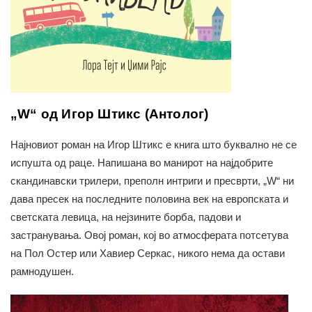
„W“ од Игор Штикс (Антолог)
Најновиот роман на Игор Штикс е книга што буквално не се
испушта од раце. Напишана во манирот на најдобрите
скандинавски трилери, преполн интриги и пресврти, „W“ ни
дава пресек на последните половина век на европската и
светската левица, на нејзините борба, падови и
застранувања. Овој роман, кој во атмосферата потсетува
на Пол Остер или Хавиер Серкас, никого нема да остави
рамнодушен.