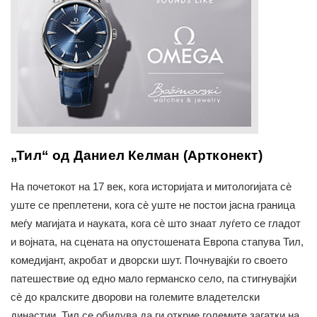
„Тил“ од Даниел Келман (Артконект)
На почетокот на 17 век, кога историјата и митологијата сè
уште се преплетени, кога сè уште не постои јасна граница
меѓу магијата и науката, кога сè што знаат луѓето се гладот
и војната, на сцената на опустошената Европа стапува Тил,
комедијант, акробат и дворски шут. Почнувајќи го своето
патешествие од едно мало германско село, па стигнувајќи
сè до кралските дворови на големите владетелски
династии, Тил се обидува да ги открие големите загатки на