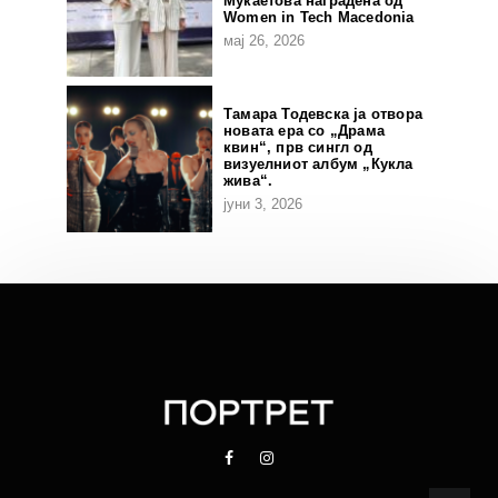
Мукаетова наградена од
Women in Tech Macedonia
мај 26, 2026
Тамара Тодевска ја отвора
новата ера со „Драма
квин“, прв сингл од
визуелниот албум „Кукла
жива“.
јуни 3, 2026