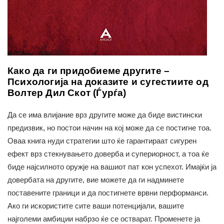
Како да ги придобиеме другите –
Психологија на доказите и сугестиите од
Волтер Дил Скот (Ѓурѓа)
Да се има влијание врз другите може да биде вистински
предизвик, но постои начин на кој може да се постигне тоа.
Оваа книга нуди стратегии што ќе гарантираат сигурен
ефект врз стекнувањето доверба и супериорност, а тоа ќе
биде најсилното оружје на вашиот пат кон успехот. Имајќи ја
довербата на другите, вие можете да ги надминете
поставените граници и да постигнете врвни перформанси.
Ако ги искористите сите ваши потенцијали, вашите
најголеми амбиции набрзо ќе се остварат. Променете ја