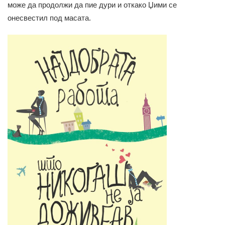
може да продолжи да пие дури и откако Џими се
онесвестил под масата.