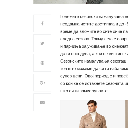
Големите сезонски намалувања во
неодамна истите достигнаа и до -
време да вложите во сите оние па
следна сезона. Токму сега е совр
и парчиња за уживање во снежнат
да ги поседува, а кои се вистинс
Сезонските намалувања секогаш в
тоа што можеме да си ги набавиме
супер цени. Овој период е и пове
со кои ќе се истакнете сезоната 
што си ги замислувавте.