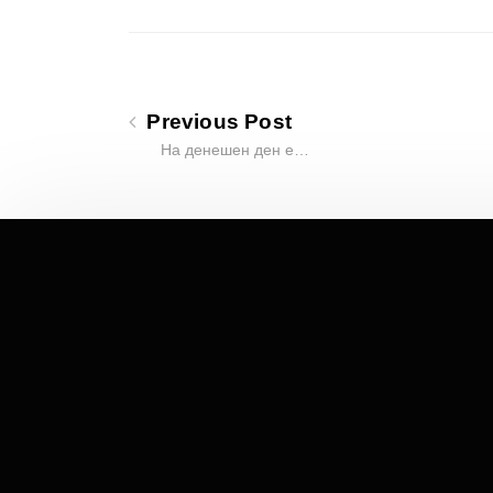
Previous Post
На денешен ден е…