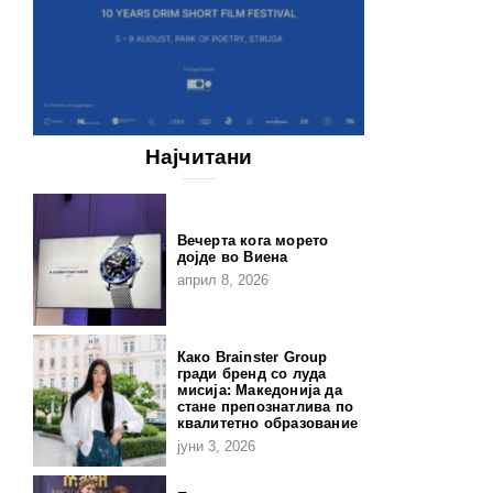
Најчитани
Вечерта кога морето
дојде во Виена
април 8, 2026
Како Brainster Group
гради бренд со луда
мисија: Македонија да
стане препознатлива по
квалитетно образование
јуни 3, 2026