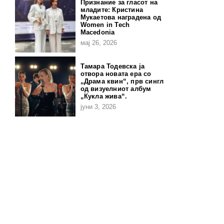
Признание за гласот на
младите: Кристина
Мукаетова наградена од
Women in Tech
Macedonia
мај 26, 2026
Тамара Тодевска ја
отвора новата ера со
„Драма квин“, прв сингл
од визуелниот албум
„Кукла жива“.
јуни 3, 2026