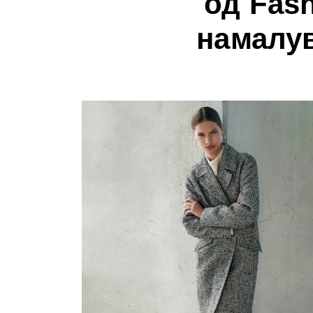
од Fas
намалув