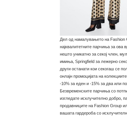
Дел од намалувањето на Fashion G
најквалитетните парчиња за ова в
нешто уникатно за секој член, му
имиња, Springfield за лежерно сек
други останати кои секогаш се пол
онлајн промоцијата на колекциит
-10% за еден и -15% за два или п
Безвременските парчиња со потпи
изгледате исклучително добро, па
продавниците на Fashion Group ил
вашата гардероба со исклучителн