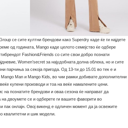
roup се сите култни брендови како Superdry каде ќе ги најдете
реме од годината, Mango каде целото семејство ќе одбере
лтибрендот Fashion&Friends со сите свои добро познати
ојдневие, Women’secret за најудобната долна облека, но и сите
ни парчиња за секоја пригода. Од 13-ти до 15.01 во тек е и
е Mango Man и Mango Kids, во чии рамки добивате дополнителни
овеќе купени производи и тоа на веќе намалените цени.
с на познатите брендови и оваа сезона ќе направат да
 на двоумете се и одберете ги вашите фаворити во
и пак онлајн. Овој викенд е одличен момент да ја освежите
о квалитетни и шик модели.