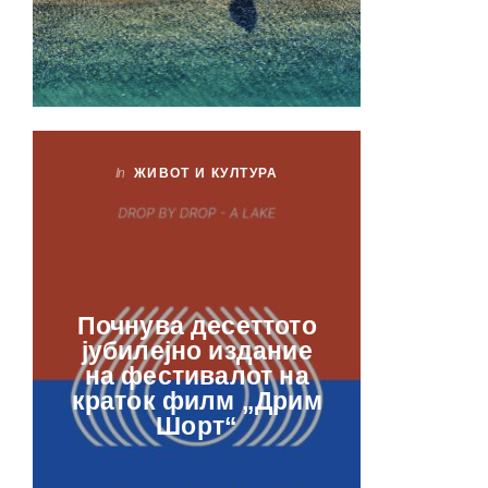
In
ЖИВОТ И КУЛТУРА
In
ЖИ
Лаб
Почнува десеттото
орга
јубилејно издание
францу
на фестивалот на
ве
краток филм „Дрим
отвор
Шорт“
рамкит
в