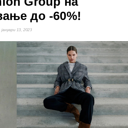
hion Group на
ање до -60%!
јануари 13, 2023