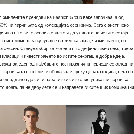
 омилените брендови на Fashion Group веќе започнаа, а од
60% на парчињата од колекцијата есен-зима. Сега е вистинско
рчиња што ви го освоија срцето и да уживате во истите секоја
шениот момент за купување на зимска јакна, чизми, палто, но
а сезона. Станува збор за модели што дефинитивно секој треба
ки класици и инвестирањето во истите секогаш е добра идеја.
ажат за еден од најубавите постпразнични периоди со оглед на
 парчињата што сме ги обожавале преку целата година, сега по
ќе од одличен да си ги набавите и сите оние уникатни парчиња
што доаѓа, па не двоумете се и направете ги сите шик комбинации