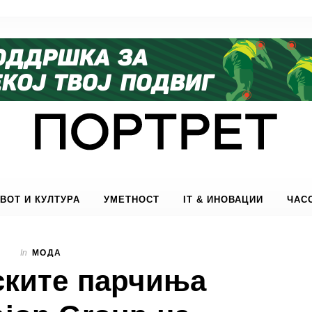
ВОТ И КУЛТУРА
УМЕТНОСТ
IT & ИНОВАЦИИ
ЧАС
In
МОДА
ските парчиња