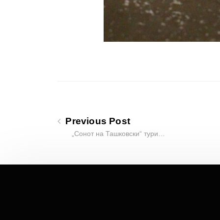
Previous Post
„Сонот на Ташковски“ тури…