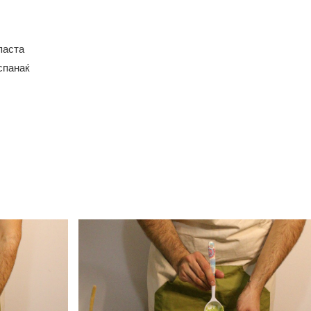
паста
спанаќ