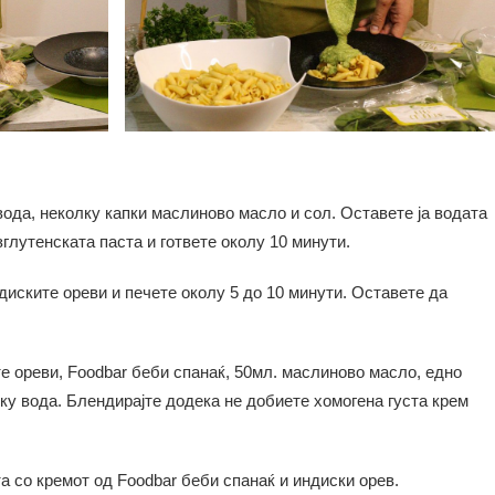
ода, неколку капки маслиново масло и сол. Оставете ја водата
зглутенската паста и гответе околу 10 минути.
ндиските ореви и печете околу 5 до 10 минути. Оставете да
е ореви, Foodbar беби спанаќ, 50мл. маслиново масло, едно
ку вода. Блендирајте додека не добиете хомогена густа крем
та со кремот од Foodbar беби спанаќ и индиски орев.