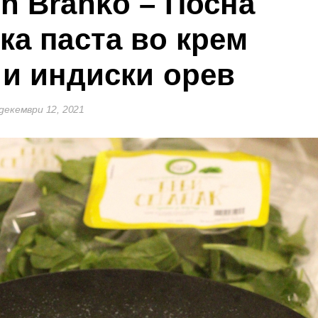
th Branko – Посна
ка паста во крем
 и индиски орев
декември 12, 2021