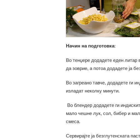
Начин на подготовка
:
Во тенџере додадете еден литар в
да зоврие, а потоа додадете ја бе
Во загреано тавче, додадете ги и
изладат неколку минути.
Во блендер додадете ги индискит
мало чешне лук, сол, бибер и мал
смеса.
Сервирајте ја безглутенската пас