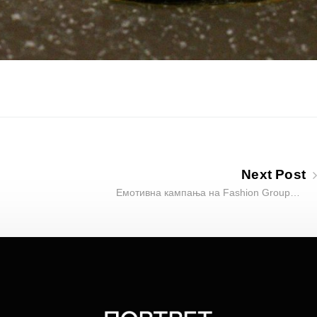
Next Post
Емотивна кампања на Fashion Group…