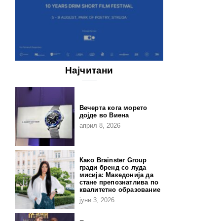
Најчитани
Вечерта кога морето
дојде во Виена
април 8, 2026
Како Brainster Group
гради бренд со луда
мисија: Македонија да
стане препознатлива по
квалитетно образование
јуни 3, 2026