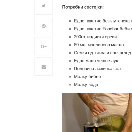
Потребни состојки
:
Едно пакетче безглутенска 
Eдно пакетче Foodbar беби 
200гр. индиски ореви
80 мл. маслиново масло
Семки од тиква и сончоглед
Едно мало чешне лук
Половина лажичка сол
Малку бибер
Малку вода