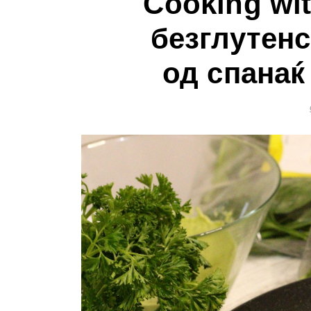
Cooking wi
безглутенс
од спанаќ