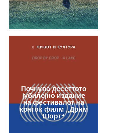
In
ЖИВОТ И КУЛТУРА
In
ЖИ
Лаб
Почнува десеттото
орга
јубилејно издание
францу
на фестивалот на
ве
краток филм „Дрим
отвор
Шорт“
рамкит
в