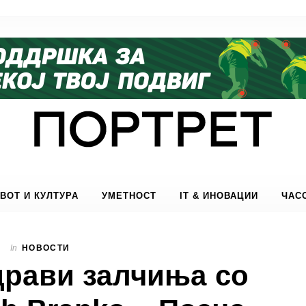
ВОТ И КУЛТУРА
УМЕТНОСТ
IT & ИНОВАЦИИ
ЧАС
In
НОВОСТИ
драви залчиња со