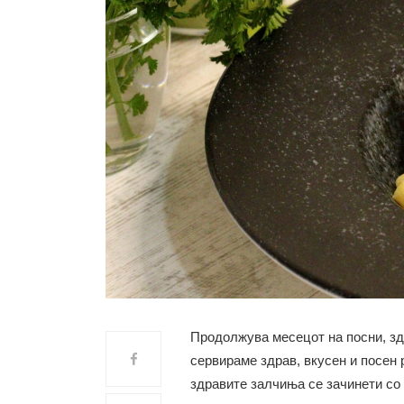
Продолжува месецот на посни, здр
сервираме здрав, вкусен и посен р
здравите залчиња се зачинети со 