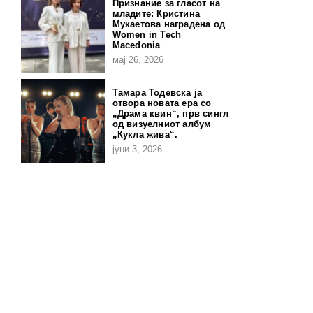
Признание за гласот на
младите: Кристина
Мукаетова наградена од
Women in Tech
Macedonia
мај 26, 2026
Тамара Тодевска ја
отвора новата ера со
„Драма квин“, прв сингл
од визуелниот албум
„Кукла жива“.
јуни 3, 2026