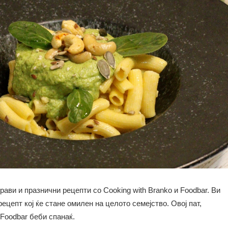
ави и празнични рецепти со Cooking with Branko и Foodbar. Ви
ецепт кој ќе стане омилен на целото семејство. Овој пат,
Foodbar беби спанаќ.