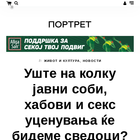
0
In
ЖИВОТ И КУЛТУРА
,
НОВОСТИ
Уште на колку
јавни соби,
хабови и секс
уценувања ќе
бидеме сведоци?