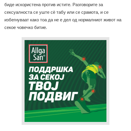
биде искористена против истите. Разговорите за
сексуалноста се уште сè табу или се срамота, и се
избегнуваат како тоа да не е дел од нормалниот живот на
секое човечко битие.