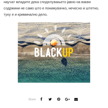
научат младите дека споделувањето јавно на вакви
содржини не само што е понижувачко, нечесно и штетно,
туку е и криминално дело.
Share