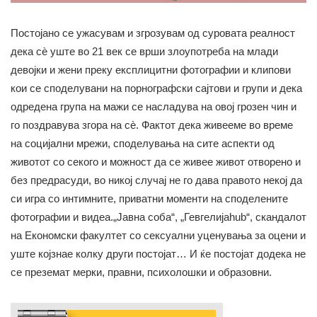
Постојано се ужасувам и згрозувам од суровата реалност
дека сè уште во 21 век се врши злоупотреба на млади
девојки и жени преку експлицитни фотографии и клипови
кои се споделувани на порнографски сајтови и групи и дека
одредена група на мажи се насладува на овој грозен чин и
го поздравува згора на сè. Фактот дека живееме во време
на социјални мрежи, споделувања на сите аспекти од
животот со секого и можност да се живее живот отворено и
без предрасуди, во никој случај не го дава правото некој да
си игра со интимните, приватни моменти на споделените
фотографии и видеа.„Јавна соба“, „Гевгелијаhub“, скандалот
на Економски факултет со сексуални уценувања за оцени и
уште којзнае колку други постојат… И ќе постојат додека не
се преземат мерки, правни, психолошки и образовни.