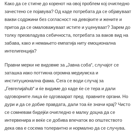
Како да се стигне до коренот на овој проблем кој очигледно
зачестено се појавува? Од каде потребата да се објавуваат
вакви содржини без согласност на девојките и жените и
притоа да се омаловажуваат истите и уценуваат? Зарем до
толку преовладува себичноста, потребата за ваков вид на
забава, како и немањето емпатија ниту емоциoнална
интелигенција?
Правни мерки не видовме за „Јавна соба“, случајот се
заташка иако поттикна огромна медиумска и
институционална фама. Сега се води случај за
„Гевгелијаhub“ и ќе видиме до каде ќе се тера и дали
одговорните лица ќе одговаарат пред правните органи. Но
дури и да се добие правдата, дали тоа ќе значи крај? Чисто
се сомневам бидејќи очигледно е малку доцна да се
интервенира и веќе се добива впечаток во општеството
дека ова е сосема толерантно и нормално да се случува.