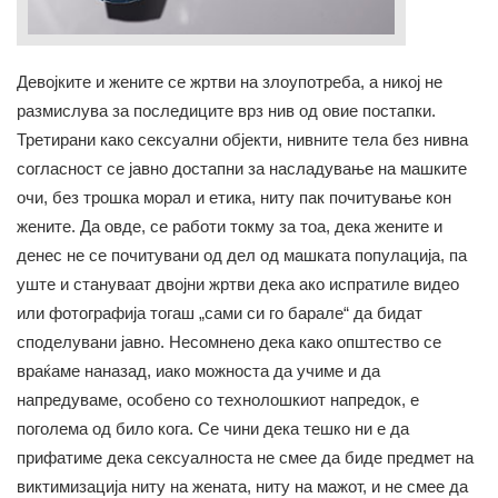
Девојките и жените се жртви на злоупотреба, а никој не
размислува за последиците врз нив од овие постапки.
Третирани како сексуални објекти, нивните тела без нивна
согласност се јавно достапни за насладување на машките
очи, без трошка морал и етика, ниту пак почитување кон
жените. Да овде, се работи токму за тоа, дека жените и
денес не се почитувани од дел од машката популација, па
уште и стануваат двојни жртви дека ако испратиле видео
или фотографија тогаш „сами си го барале“ да бидат
споделувани јавно. Несомнено дека како општество се
враќаме наназад, иако можноста да учиме и да
напредуваме, особено со технолошкиот напредок, е
поголема од било кога. Се чини дека тешко ни е да
прифатиме дека сексуалноста не смее да биде предмет на
виктимизација ниту на жената, ниту на мажот, и не смее да