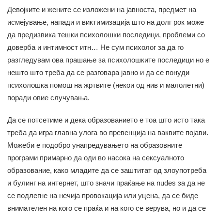
Девојките и жените се изложени на јавноста, предмет на
исмејување, напади и виктимизација што на долг рок може
да предизвика тешки психолошки последици, проблеми со
доверба и интимност итн… Не сум психолог за да го
разгледувам ова прашање за психолошките последици но е
нешто што треба да се разговара јавно и да се понуди
психолошка помош на жртвите (некои од нив и малолетни)
поради овие случувања.
Да се потсетиме и дека образованието е тоа што исто така
треба да игра главна улога во превенција на ваквите појави.
Можеби е подобро унапредувањето на образовните
програми примарно да оди во насока на сексуалното
образование, како младите да се заштитат од злоупотреба
и булинг на интернет, што значи праќање на nudes за да не
се подлегне на нечија провокација или уцена, да се биде
внимателен на кого се праќа и на кого се верува, но и да се