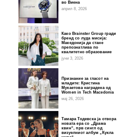
во Виена
април 8, 2026
Како Brainster Group гради
бренд со луда мисија:
Македонија да стане
препознатлива по
квалитетно образование
јуни 3, 2026
Признание за гласот на
младите: Кристина
Мукаетова наградена од
Women in Tech Macedonia
мај 26, 2026
Тамара Тодевска ја отвора
новата ера со „Драма
квин“, прв сингл од
визуелниот албум „Кукла