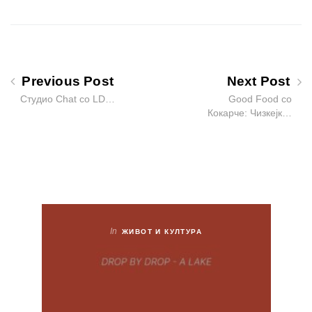
Previous Post
Next Post
Студио Chat со LD…
Good Food со
Кокарче: Чизкејк…
In
ЖИВОТ И КУЛТУРА