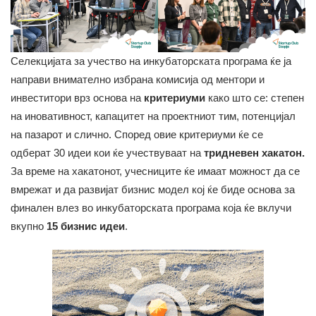
Селекцијата за учество на инкубаторската програма ќе ја
направи внимателно избрана комисија од ментори и
инвеститори врз основа на
критериуми
како што се: степен
на иновативност, капацитет на проектниот тим, потенцијал
на пазарот и слично. Според овие критериуми ќе се
одберат 30 идеи кои ќе учествуваат на
тридневен хакатон.
За време на хакатонот, учесниците ќе имаат можност да се
вмрежат и да развијат бизнис модел кој ќе биде основа за
финален влез во инкубаторската програма која ќе вклучи
вкупно
15 бизнис идеи
.