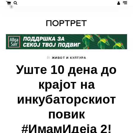
0
In
ЖИВОТ И КУЛТУРА
Уште 10 дена до
крајот на
инкубаторскиот
повик
#ИмамИдеја 2!