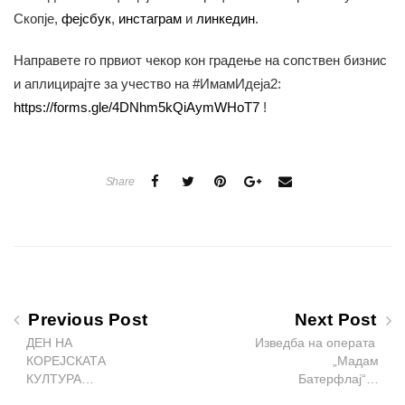
Скопје,
фејсбук
,
инстаграм
и
линкедин
.
Направете го првиот чекор кон градење на сопствен бизнис
и аплицирајте за учество на #ИмамИдеја2:
https://forms.gle/4DNhm5kQiAymWHoT7
!
Share
Previous Post
Next Post
ДЕН НА
Изведба на операта
КОРЕЈСКАТА
„Мадам
КУЛТУРА…
Батерфлај“…