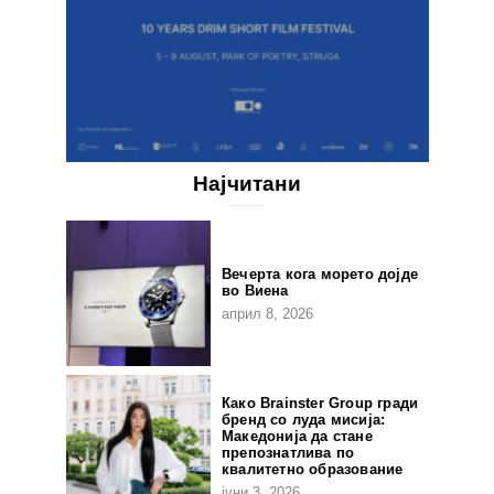
Најчитани
Вечерта кога морето дојде
во Виена
април 8, 2026
Како Brainster Group гради
бренд со луда мисија:
Македонија да стане
препознатлива по
квалитетно образование
јуни 3, 2026