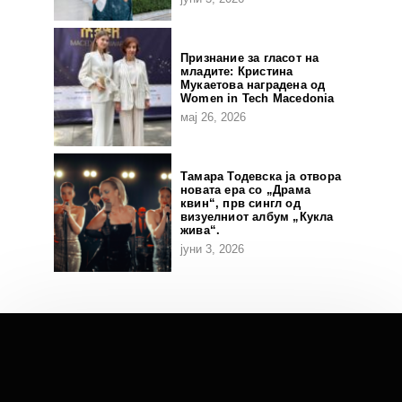
Признание за гласот на
младите: Кристина
Мукаетова наградена од
Women in Tech Macedonia
мај 26, 2026
Тамара Тодевска ја отвора
новата ера со „Драма
квин“, прв сингл од
визуелниот албум „Кукла
жива“.
јуни 3, 2026