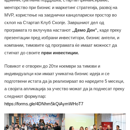
менторство при бизнис и маркетинг стратегија, развој на
MVP, користење на заеднички канцелариски простор во
склоп на Стартап Клуб Скопје. Завршниот дел од
програмата го вклучува настанот
„Демо Ден“,
каде преку
презентации пред избрани инвеститори, бизнис ангели, и
компании, тимовите од програмата ќе имаат можност да
стигнат до своите
први инвестиции.
Повикот е отворен до 20ти ноември за тимови и
индивидуалци кои имаат уникатна бизнис идеја и се
подготвени истата да ја реализираат во наредите 5 месеци,
а својата апликација за учество можат да ја поднесат преку
следниот формулар:
https://forms.gle/4DNhm5kQiAymWHoT7