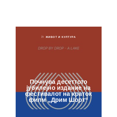
In
ЖИВОТ И КУЛТУРА
Почнува десеттото
јубилејно издание на
ф
фестивалот на краток
в
филм „Дрим Шорт“