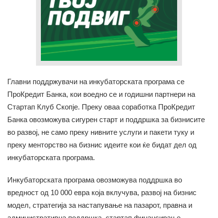
Главни поддржувачи на инкубаторската програма се
ПроКредит Банка, кои воедно се и годишни партнери на
Стартап Клуб Скопје. Преку оваа соработка ПроКредит
Банка овозможува сигурен старт и поддршка за бизнисите
во развој, не само преку нивните услуги и пакети туку и
преку менторство на бизнис идеите кои ќе бидат дел од
инкубаторската програма.
Инкубаторската програма овозможува поддршка во
вредност од 10 000 евра која вклучува, развој на бизнис
модел, стратегија за настапување на пазарот, правна и
административна поддршка, стартап финансирање,