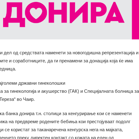
и дел од средствата наменети за новогодишна репрезентација и
ите и соработниците, да ги пренамени за донација која ќе има
аедница.
најголеми државни гинеколошки
а за гинекологија и акушерство (ГАК) и Специјалната болница за
 Тереза“ во Чаир.
а банка донира т.н. столици за кенгурирање кои се наменети
ижа на предвреме родените бебиња кои престојуваат подолг
 се користат за таканаречена кенгурска нега на мајката,
енчето преку директен контакт со кожата на еден од