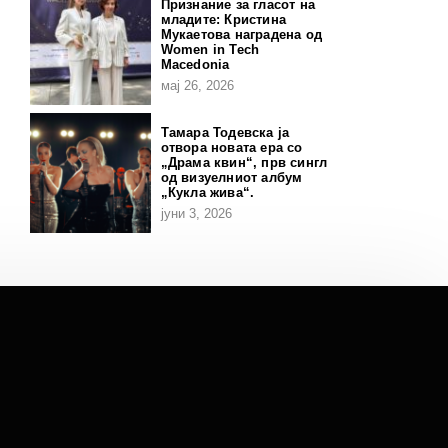
Признание за гласот на
младите: Кристина
Мукаетова наградена од
Women in Tech
Macedonia
мај 26, 2026
Тамара Тодевска ја
отвора новата ера со
„Драма квин“, прв сингл
од визуелниот албум
„Кукла жива“.
јуни 3, 2026