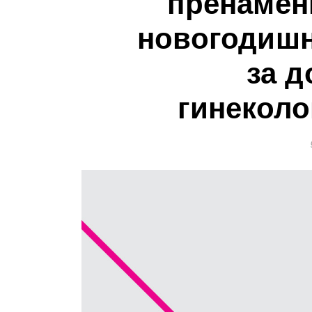
пренамен
новогодишн
за д
гинеколо