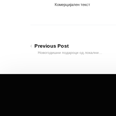
Комерцијален текст
Previous Post
Новогодишни подароци од локални…