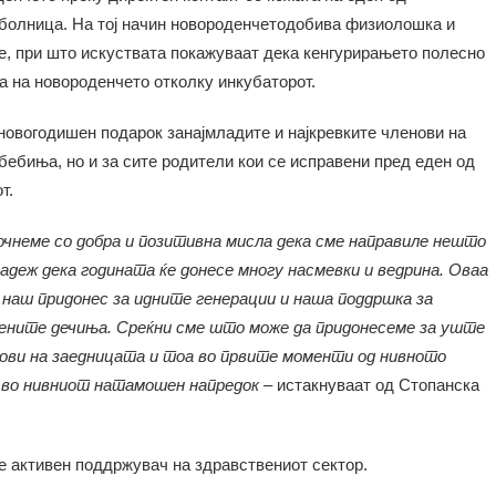
 болница. На тој начин новороденчетодобива физиолошка и
, при што искуствата покажуваат дека кенгурирањето полесно
ра на новороденчето отколку инкубаторот.
новогодишен подарок занајмладите и најкревките членови на
ебиња, но и за сите родители кои се исправени пред еден од
от.
почнеме со добра и позитивна мисла дека сме направиле нешто
надеж дека годината ќе донесе многу насмевки и ведрина
. Оваа
, наш придонес за идните генерации и наша поддршка за
ените дечиња.
Среќни сме што може да придонесеме за уште
нови на заедницата и тоа во првите моменти од нивното
ен во нивниот натамошен напредок
– истакнуваат од Стопанска
е активен поддржувач на здравствениот сектор.