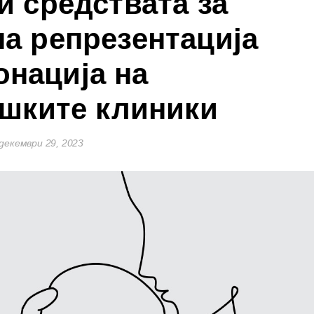
и средствата за
а репрезентација
онација на
шките клиники
декември 29, 2023