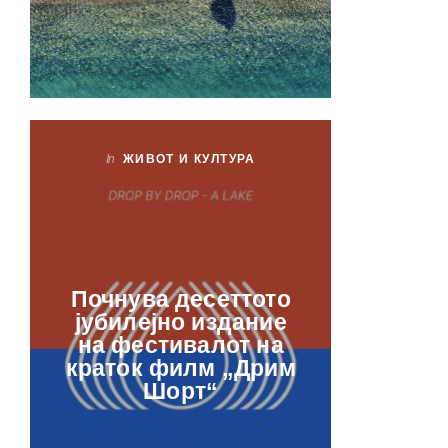
In
ЖИВОТ И КУЛТУРА
In
ЖИ
Лаб
Почнува десеттото
орга
јубилејно издание
францу
на фестивалот на
ве
краток филм „Дрим
отвор
Шорт“
рамкит
в