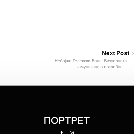
Next Post
Небојша Гелевски-Бане: Визуелната
комуникација потребно…