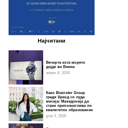
Најчитани
Вечерта кога морето
дојде во Виена
април 8, 2026
Како Brainster Group
гради бренд со луда
мисија: Македонија да
стане препознатлива по
квалитетно образование
јуни 3, 2026