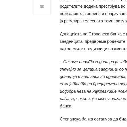
родителите додека престојува во
психолошка топлина и поврзување
ја регулира телесната температу
Донацијата на Стопанска банка е 
заедницата, предвреме родените б
најголемите предизвици во живот
–
Сакаме новата година да ја за
значајно за целата заедница
,
со 
донација е наш влог во иднината
семејства
та
на предвремено род
подобра нега на најкревките чле
раѓање, чекор кој е многу знача
банка.
Стопанска банка останува да бид