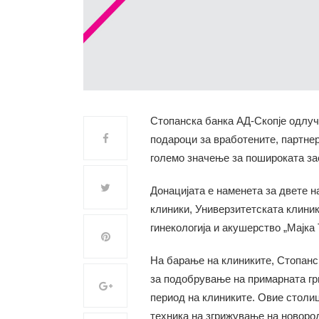
Стопанска банка АД-Скопје одлуч
подароци за вработените, партнер
големо значење за пошироката з
Донацијата е наменета за двете 
клиники, Универзитетската клиник
гинекологија и акушерство „Мајка
На барање на клиниките, Стопанск
за подобрување на примарната гр
период на клиниките. Овие столици
техника на згрижување на новород