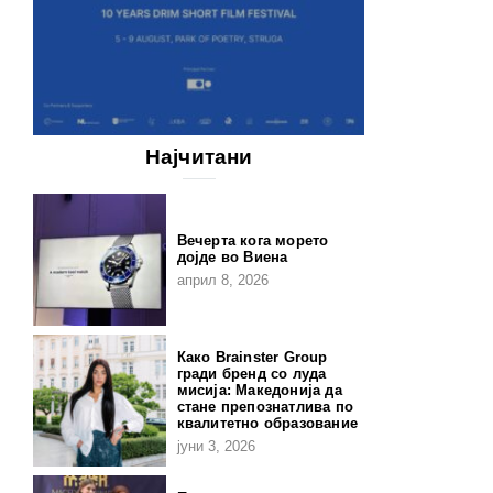
Најчитани
Вечерта кога морето
дојде во Виена
април 8, 2026
Како Brainster Group
гради бренд со луда
мисија: Македонија да
стане препознатлива по
квалитетно образование
јуни 3, 2026