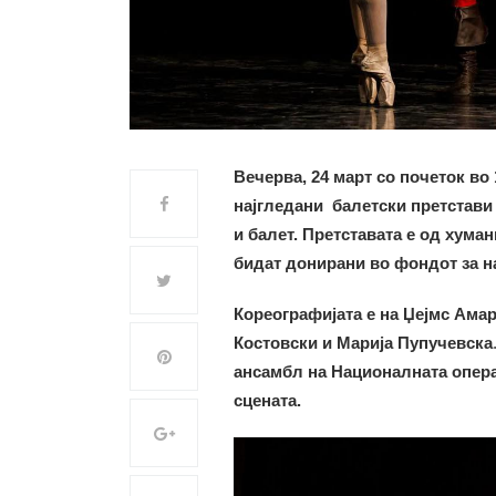
Вечерва, 24 март со почеток во 
најгледани балетски претстави 
и балет. Претставата е од хуман
бидат донирани во фондот за н
Кореографијата е на Џејмс Амар
Костовски и Марија Пупучевска
ансамбл на Националната опера 
сцената.