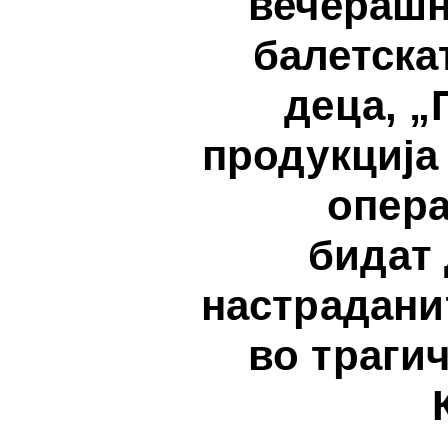
вечерашн
балетска
деца, „
продукција
опера
бидат
настрадани
во траги