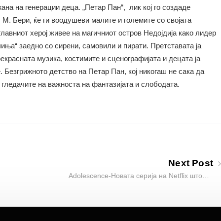
ана на генерации деца. „Петар Пан“, лик кој го создаде
 М. Бери, ќе ги воодушеви малите и големите со својата
главниот херој живее на магичниот остров Недојдија како лидер
иња“ заедно со сирени, самовили и пирати. Претставата ја
екрасната музика, костимите и сценографијата и децата ја
Безгрижното детство на Петар Пан, кој никогаш не сака да
е гледачите на важноста на фантазијата и слободата.
Next Post
Adolescence-Новата серија на Netflix што…