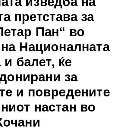
ата изведба на
та претстава за
Петар Пан“ во
 на Националната
 и балет, ќе
 донирани за
те и повредените
чниот настан во
Кочани