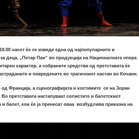
19.00 часот ќе се изведе една од најпопуларните и
за деца, „Петар Пан“ во продукција на Националната опера
итарен карактер, a собранитe средства од претставата ќе
астраданите и повредените во трагичниот настан во Кочани.
 од Франција, а сценографијата и костимите се на Зоран
.
Во претставата настапуваат солистите и балетскиот
и балет, кои ќе ја пренесат оваа возбудлива приказна на