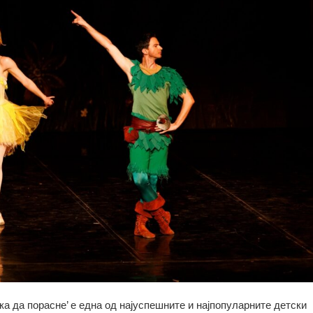
ка да порасне’ е една од најуспешните и најпопуларните детски