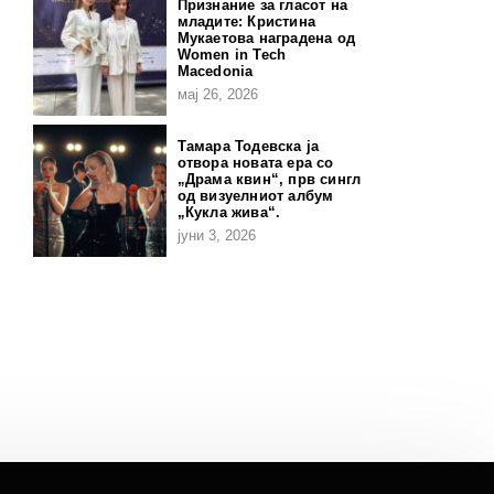
Признание за гласот на
младите: Кристина
Мукаетова наградена од
Women in Tech
Macedonia
мај 26, 2026
Тамара Тодевска ја
отвора новата ера со
„Драма квин“, прв сингл
од визуелниот албум
„Кукла жива“.
јуни 3, 2026