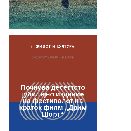
In
ЖИВОТ И КУЛТУРА
In
ЖИ
Лаб
Почнува десеттото
орга
јубилејно издание
францу
на фестивалот на
ве
краток филм „Дрим
отвор
Шорт“
рамкит
в