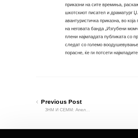
приказни на сите времиња, раскаж
шкотскиот писател и драматург Џ.
авантуристичка приказна, во која 
на неговата банда „Изгубени момч
плени најмладата публиката со пр
следат со големо воодушевување. 
порасне, ќе ги потсети најмладит
Previous Post
ЗНМ И СЕММ: Апел…