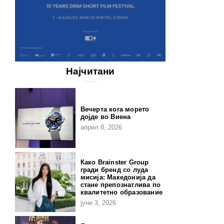
Најчитани
Вечерта кога морето
дојде во Виена
април 8, 2026
Како Brainster Group
гради бренд со луда
мисија: Македонија да
стане препознатлива по
квалитетно образование
јуни 3, 2026