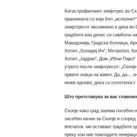
Катастрофалниот земјотрес во Ско
празнината со која бил „исполнет
земјотресот несомнено е дека во 
градбите кои денес се симболи на 
Македонија, Градска болница, Ар
Хотел „Холидеј Ин“, Метропол, Ки
Хотел „Јадран“, Дом „Ибни Пајко“ 
утрото после земјотресот: „Скопј
првите знаци на живот. Да, да… з
може одново, дека со сплотеност 
Што претставува за вас главниот
Скопје како град зазема посебно 
засебен начин за Скопје и според
впечаток ми оставаат градбите од
преку кои ние помладите генерац