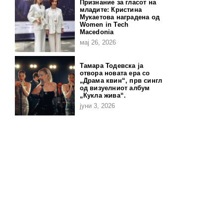
Признание за гласот на
младите: Кристина
Мукаетова наградена од
Women in Tech
Macedonia
мај 26, 2026
Тамара Тодевска ја
отвора новата ера со
„Драма квин“, прв сингл
од визуелниот албум
„Кукла жива“.
јуни 3, 2026