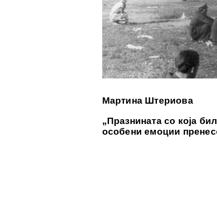
Мартина Штери
ова
„Празнината со која бил
особени емоции пренес