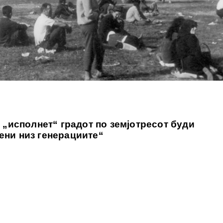
 „исполнет“ градот по земјотресот буди
ени низ генерациите“