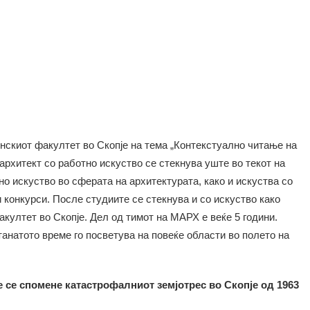
нскиот факултет во Скопје на тема „Контекстуално читање на
архитект со работно искуство се стекнува уште во текот на
о искуство во сферата на архитектурата, како и искуства со
конкурси. После студиите се стекнува и со искуство како
култет во Скопје. Дел од тимот на МАРХ е веќе 5 години.
анатото време го посветува на повеќе области во полето на
ќе се спомене катастрофалниот земјотрес во Скопје од 1963