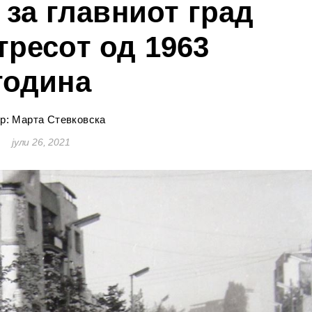
 за главниот град
тресот од 1963
година
р: Марта Стевковска
јули 26, 2021