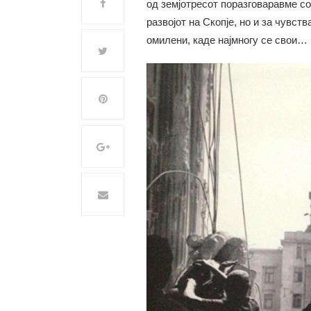
од земјотресот поразговаравме со
развојот на Скопје, но и за чувств
омилени, каде најмногу се свои…