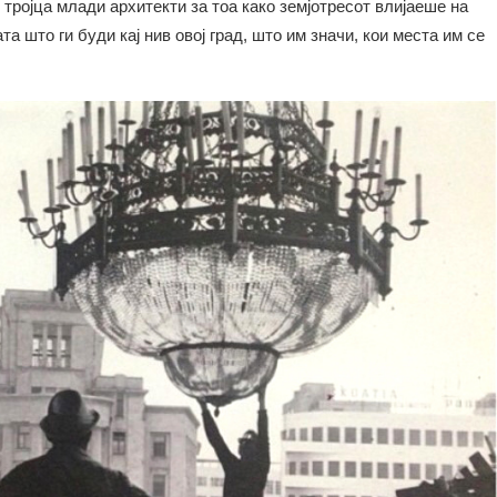
 тројца млади архитекти за тоа како земјотресот влијаеше на
ата што ги буди кај нив овој град, што им значи, кои места им се