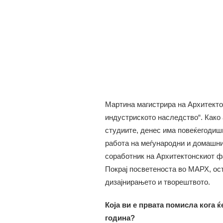
Мартина магистрира на Архитекто
индустриското наследство“. Како 
студиите, денес има повеќегодишн
работа на меѓународни и домашни 
соработник на Архитектонскиот фа
Покрај посветеноста во МАРХ, ост
дизајнирањето и творештвото.
Која ви е првата помисла кога 
година?