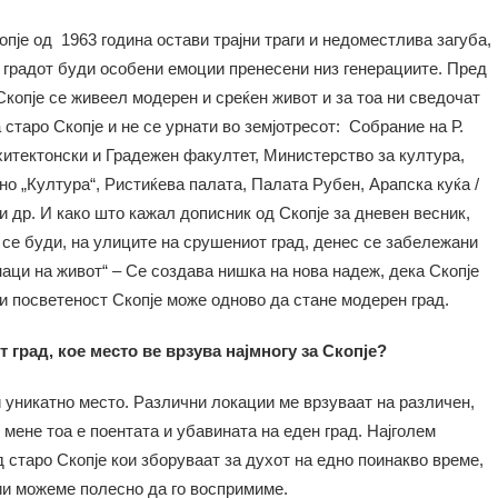
пје од 1963 година остави трајни траги и недоместлива загуба,
“ градот буди особени емоции пренесени низ генерациите. Пред
Скопје се живеел модерен и среќен живот и за тоа ни сведочат
старо Скопје и не се урнати во земјотресот: Собрание на Р.
хитектонски и Градежен факултет, Министерство за култура,
но „Култура“, Ристиќева палата, Палата Рубен, Арапска куќа /
и др. И како што кажал дописник од Скопје за дневен весник,
е се буди, на улиците на срушениот град, денес се забележани
наци на живот“ – Се создава нишка на нова надеж, дека Скопје
и посветеност Скопје може одново да стане модерен град.
 град, кое место ве врзува најмногу за Скопје?
и уникатно место. Различни локации ме врзуваат на различен,
 мене тоа е поентата и убавината на еден град. Најголем
 старо Скопје кои зборуваат за духот на едно поинакво време,
ии можеме полесно да го воспримиме.