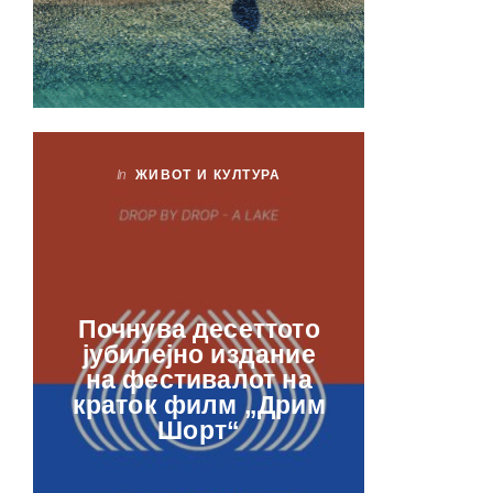
In
ЖИВОТ И КУЛТУРА
In
ЖИ
Лаб
Почнува десеттото
орга
јубилејно издание
францу
на фестивалот на
ве
краток филм „Дрим
отвор
Шорт“
рамкит
в