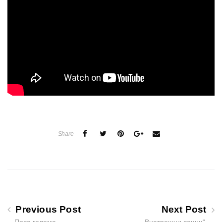
Share
Previous Post
Next Post
Прва голема
„Внатрешни воини“-