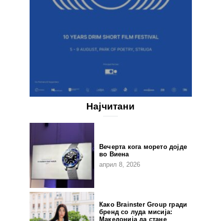
Најчитани
Вечерта кога морето дојде
во Виена
април 8, 2026
Како Brainster Group гради
бренд со луда мисија:
Македонија да стане