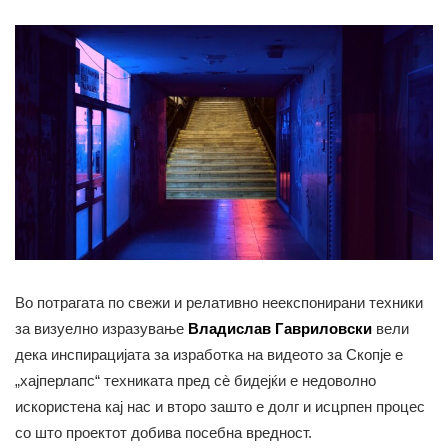
Во потрагата по свежи и релативно неекспонирани техники
за визуелно изразување
Владислав Гавриловски
вели
дека инспирацијата за изработка на видеото за Скопје е
„хајперлапс“ техниката пред сè бидејќи е недоволно
искористена кај нас и второ зашто е долг и исцрпен процес
со што проектот добива посебна вредност.