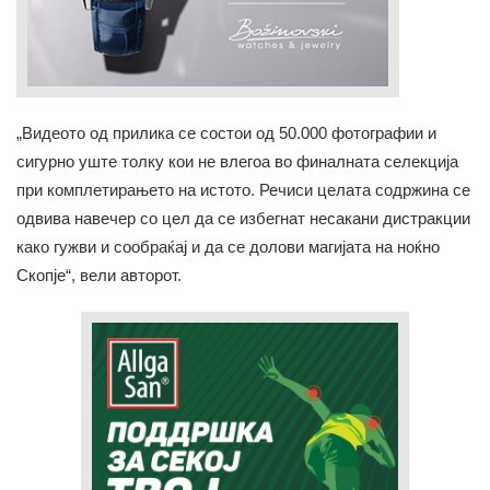
„Видеото од прилика се состои од 50.000 фотографии и
сигурно уште толку кои не влегоа во финалната селекција
при комплетирањето на истото. Речиси целата содржина се
одвива навечер со цел да се избегнат несакани дистракции
како гужви и сообраќај и да се долови магијата на ноќно
Скопје“, вели авторот.