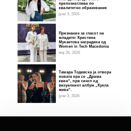
препознатлива по
квалитетно образование
јуни 3, 2026
Признание за гласот на
младите: Кристина
Мукаетова наградена од
Women in Tech Macedonia
мај 26, 2026
Тамара Тодевска ја отвора
новата ера со „Драма
квин“, прв сингл од
визуелниот албум „Кукла
жива“.
јуни 3, 2026