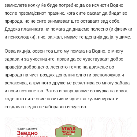
замислете колку ќе биде потребно да се исчисти Водно
после првомајскиот празник, кога сите сакаат да бидат во
природа, но не сите внимаваат што оставаат зад себе.
Додека планината ни помага да дишеме полесно (и физички
и психолошки), ние, за жал, имаме тенденција да ја гушиме.
Оваа акција, освен тоа што му помага на Водно, е многу
здрава и за учесниците, прави да се чувствуваат добро
правејќи добро дело, лесното темпо на движење во
природа на чист воздух дополнително ги расположува и
релаксира, а групното дружење резултира со многу забава
и нови познанства. Затоа и завршуваме со журка на врвот,
каде што сите овие позитивни чувства кулминираат и
создаваат едно незаборавно искуство.