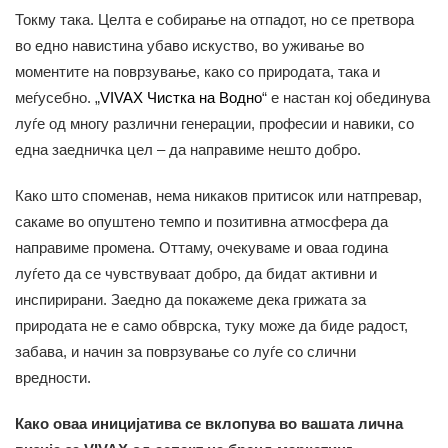
Токму така. Целта е собирање на отпадот, но се претвора
во едно навистина убаво искуство, во уживање во
моментите на поврзување, како со природата, така и
меѓусебно. „
VIVAX Чистка на Водно
“ е настан кој обединува
луѓе од многу различни генерации, професии и навики, со
една заедничка цел – да направиме нешто добро.
Како што споменав, нема никаков притисок или натпревар,
сакаме во опуштено темпо и позитивна атмосфера да
направиме промена. Оттаму, очекуваме и оваа година
луѓето да се чувствуваат добро, да бидат активни и
инспирирани. Заедно да покажеме дека грижата за
природата не е само обврска, туку може да биде радост,
забава, и начин за поврзување со луѓе со слични
вредности.
Како оваа иницијатива се вклопува во вашата лична