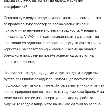
визија за VIVAX од аспект на бренд маркетинг
специјалист?
Секогаш сум верувала дека маркетингот не е само алатка
за продажба туку простор за раскажување искрени
приказни и за негување вистински вредности. А нашата
приказна за VIVAX не е само создавањето на квалитетни
производи со одлични перформанси, туку за луѓето кои ги
користат и за светот во кој живееме. Сакаме да бидеме
бренд кој е присутен во повеќе аспекти од животот на
нашите корисници.
Целиме кон тоа да создадеме искуства, да ги поддржиме
луѓето во нивниот секојдневен живот и да постигнеме
пошироко позитивно влијание. Затоа ваквите иницијативи за
нас се природен дел од тоа што го градиме како бренд. А за
мене лично, тие се најинспиративниот дел од работата
бидејќи го гледам влијанието на нашите одлуки во реално