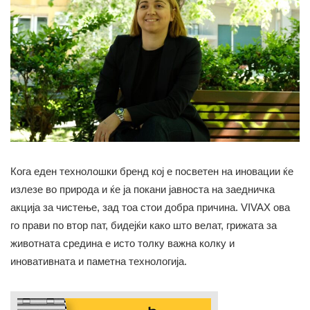
Кога еден технолошки бренд кој е посветен на иновации ќе
излезе во природа и ќе ја покани јавноста на заедничка
акција за чистење, зад тоа стои добра причина. VIVAX ова
го прави по втор пат, бидејќи како што велат, грижата за
животната средина е исто толку важна колку и
иновативната и паметна технологија.