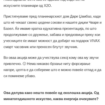
искусните планинари од Х2О.
Пристигнуваме пред планинарскиот дом Даре Џамбаз, каде
што нѐ чекаат свежо цедени сокови и нашите диџеи Чваре и
Базел. Ќе имаме кратка едукативна презентација, по што
продолжуваме со дружење, забава и предизвици преку кои
учесниците ќе имаат можност да добијат на подарок VIVAX
смарт часовник или преносен блутут звучник.
Во оваа акција може да учествува секој кому ова му звучи
привлечно. 🙂 Нема никакво брзање ниту форсирање
нагоре, целта е да собереме што е можно повеќе отпад и да
си поминеме убаво.
Ова делува како нешто повеќе од еколошка акција. Од
минатогодишното искуство, каква енергија очекувате?