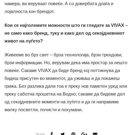
намера, ви веруваат повеќе. А со довербата доаѓа и
лојалноста кон брендот.
Кои се најголемите можности што ги гледате за VIVAX –
не само како бренд, туку и како дел од секојдневниот
живот на луѓето?
Живееме во брз свет – брза технологија, брзи трендови,
брзи информации. Но, верувам дека има простор за нешто
повеќе. Сакаме VIVAX да биде бренд кој поттикнува да
бидеш присутен во моментот, да уживаш и да покажеш
грижа. Без разлика дали тоа е преку нов паметен уред или
преку саботна прошетка на Водно, сакаме да бидеме дел
од секојдневните моменти на луѓето и да ги направиме
малку посветли, почисти и похумани.
Share