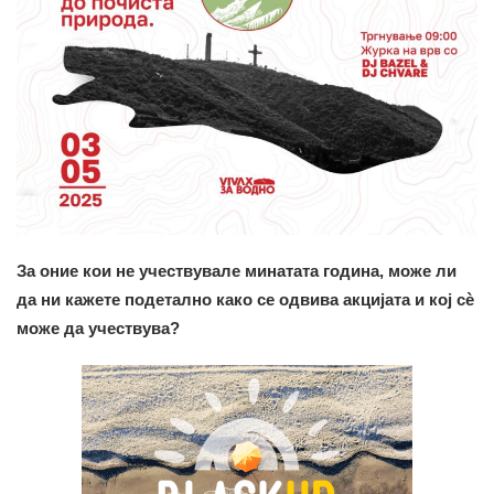
За оние кои не учествувале минатата година, може ли
да ни кажете подетално како се одвива акцијата и кој сѐ
може да учествува?