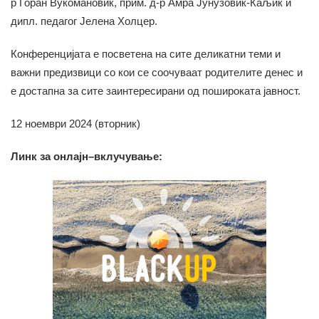
р Горан Вукомановиќ, прим. д-р Амра Јунузовиќ-Каљиќ и
дипл. педагог Јелена Холцер.
Конференцијата е посветена на сите деликатни теми и
важни предизвици со кои се соочуваат родителите денес и
е достапна за сите заинтересирани од пошироката јавност.
12 ноември 2024 (вторник)
Линк за онлајн
–
вклучување: