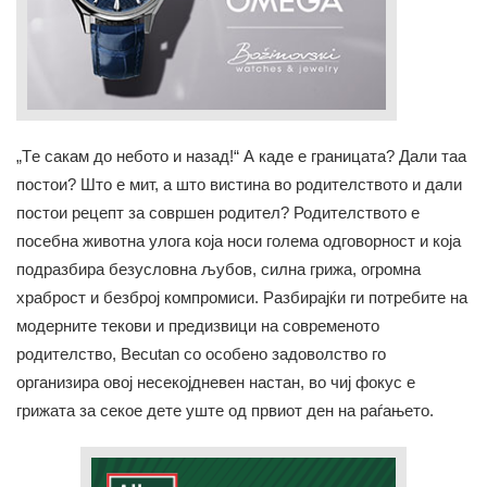
„Tе сакам до небото и назад!“ А каде е границата? Дали таа
постои? Што е мит, а што вистина во родителството и дали
постои рецепт за совршен родител? Родителството е
посебна животна улога која носи голема одговорност и која
подразбира безусловна љубов, силна грижа, огромна
храброст и безброј компромиси. Разбирајќи ги потребите на
модерните текови и предизвици на современото
родителство, Becutan со особено задоволство го
организира овој несекојдневен настан, во чиј фокус е
грижата за секое дете уште од првиот ден на раѓањето.