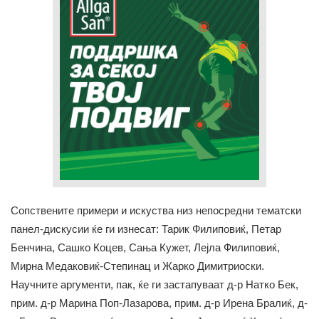
Сопствените примери и искуства низ непосредни тематски
панел-дискусии ќе ги изнесат: Тарик Филиповиќ, Петар
Бенчина, Сашко Коцев, Сања Кужет, Лејла Филиповиќ,
Мирна Медаковиќ-Степинац и Жарко Димитриоски.
Научните аргументи, пак, ќе ги застапуваат д-р Натко Бек,
прим. д-р Марина Поп-Лазарова, прим. д-р Ирена Бралиќ, д-