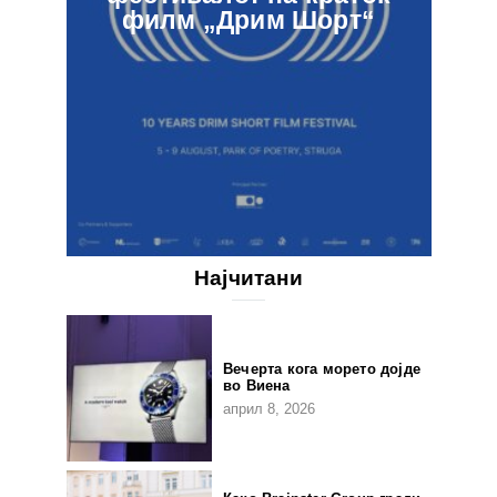
филм „Дрим Шорт“
Најчитани
Вечерта кога морето дојде
во Виена
април 8, 2026