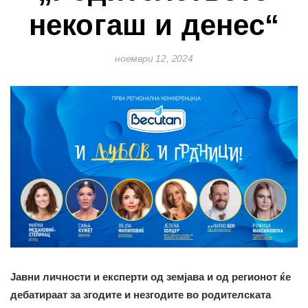
некогаш и денес“
ноември 12, 2024
Јавни личности и експерти од земјава и од регионот ќе
деба
т
ираат за згоди
те
и незгоди
те
во родителската