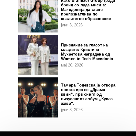
Како Brainster Group гради
бренд со луда мисија:
Македонија да стане
препознатлива по
квалитетно образование
јуни 3, 2026
Признание за гласот на
младите: Кристина
Мукаетова наградена од
Women in Tech Macedonia
мај 26, 2026
Тамара Тодевска ја отвора
новата ера со „Драма
квин“, прв сингл од
визуелниот албум „Кукла
жива“.
јуни 3, 2026