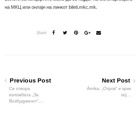
на МКЦ или онлајн на линкот bileti.mkc.mk.
Share
Previous Post
Next Post
Се отвора
Ámika: „Отров“ е крик
изложбата „За
кој…
Возбудувачот“,…