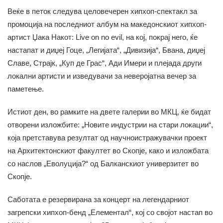
Веќе в петок следува целовечерен хипхоп-спектакл за
промоција на последниот албум на македонскиот хипхоп-
артист Џака Накот: Live on no evil, на кој, покрај него, ќе
настапат и диџеј Гоце, „Легијата“, „Дивизија“, Бвана, диџеј
Славе, Страјк, „Куп де Грас“, Ади Имери и плејада други
локални артисти и изведувачи за неверојатна вечер за
паметење.
Истиот ден, во рамките на двете галерии во МКЦ, ќе бидат
отворени изложбите: „Новите индустрии на стари локации“,
која претставува резултат од научноистражувачки проект
на Архитектонскиот факултет во Скопје, како и изложбата
со наслов „Еволуција?“ од Балканскиот универзитет во
Скопје.
Саботата е резервирана за концерт на легендарниот
загрепски хипхоп-бенд „Елементал“, кој со својот настап во