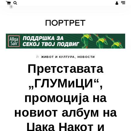
0
In
ЖИВОТ И КУЛТУРА
,
НОВОСТИ
Претставата
„ГЛУМиЦИ“,
промоција на
новиот албум на
Џака Накот и