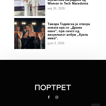
Women in Tech Macedonia
мај 26, 2026
Тамара Тодевска ја отвора
новата ера со „Драма
квин“, прв сингл од
визуелниот албум „Кукла
жива“.
јуни 3, 2026