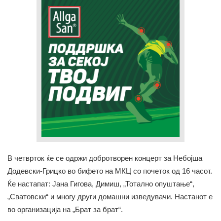
В четврток ќе се одржи добротворен концерт за Небојша
Додевски-Грицко во бифето на МКЦ со почеток од 16 часот.
Ќе настапат: Јана Гигова, Димиш, „Тотално опуштање“,
„Сватовски“ и многу други домашни изведувачи. Настанот е
во организација на „Брат за брат“.