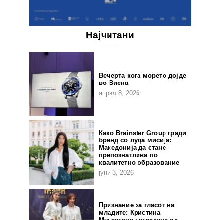
Најчитани
Вечерта кога морето дојде
во Виена
април 8, 2026
Како Brainster Group гради
бренд со луда мисија:
Македонија да стане
препознатлива по
квалитетно образование
јуни 3, 2026
Признание за гласот на
младите: Кристина
Мукаетова наградена од