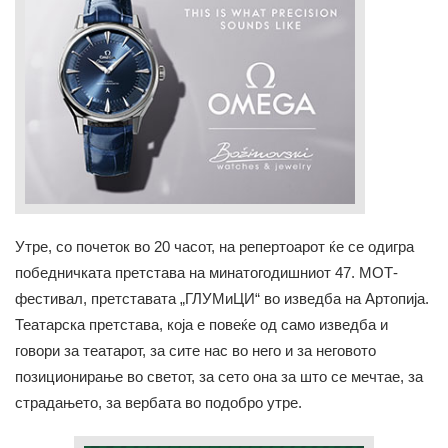
Утре, со почеток во 20 часот, на репертоарот ќе се одигра
победничката претстава на минатогодишниот 47. МОТ-
фестивал, претставата „ГЛУМиЦИ“ во изведба на Артопија.
Театарска претстава, која е повеќе од само изведба и
говори за театарот, за сите нас во него и за неговото
позиционирање во светот, за сето она за што се мечтае, за
страдањето, за вербата во подобро утре.