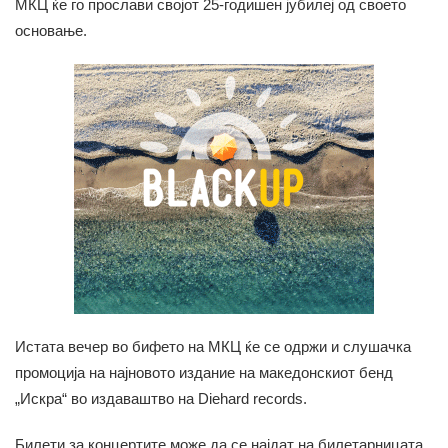
МКЦ ќе го прослави својот 25-годишен јубилеј од своето
основање.
Истата вечер во бифето на МКЦ ќе се одржи и слушачка
промоција на најновото издание на македонскиот бенд
„Искра“ во издаваштво на Diehard records.
Билети за концертите може да се најдат на билетарницата