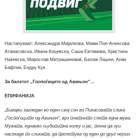
Настапуваат: Александра Мијалкова, Мими Поп-Алексова
Атанасовска, Ивана Коцевска, Саша Евтимова, Христина
Наќевска, Мирослав Митрашиновиќ, Балаж Лашеи, Агим
Бафтии, Ендру Кук
За балетот „Госпоѓиците од Авињон“…
ЕПИФАНИЈА
„Бивајќи загледан во еден свој сон во Пикасовата слика
„Госпоѓиците од Авињон“, врз платното слета една мува.
Мувата, еднакво љубопитна колку и јас, почна да зуи
насекаде по сликата, да прелетува од еден до друг нејзин