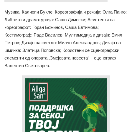
Музика: Калиопи Букле; Кореографија и режија: Олга Панго;
Либрето и драматургија: Сашо Димоски; Асистенти на
кореографот: Горан Божинов, Саша Евтимова;
Костимограф: Раде Василев; Мултимедија и дизајн: Емил
Петров; Дизајн на светло: Милчо Александров; Дизајн на
шминка: Златица Поповска; Користени се сценографски
елементи од операта „Змејовата невеста“ – сценограф
Валентин Светозарев.