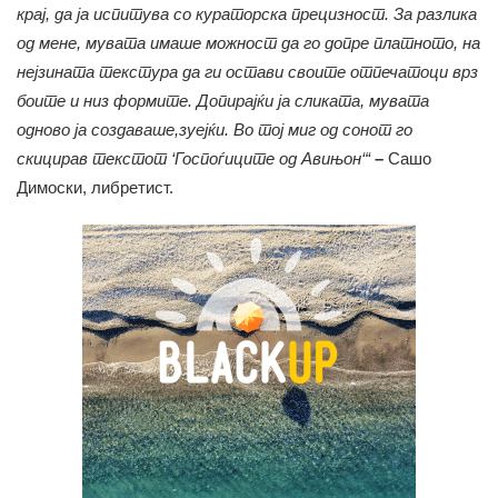
крај, да ја испитува со кураторска прецизност. За разлика
од мене, мувата имаше можност да го допре платното, на
нејзината текстура да ги остави своите отпечатоци врз
боите и низ формите. Допирајќи ја сликата, мувата
одново ја создаваше,зуејќи. Во тој миг од сонот го
скицирав текстот ‘Госпоѓиците од Авињон‘“
–
Сашо
Димоски, либретист.