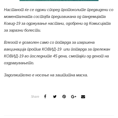
Настанот ќе се одржи според протоколите предвидени со
моменталната состојба предизвикана од пандемијата
Ковид-19 за одржување настани, одобрени од Комисијата
за заразни болести.
Влезот е дозволен само со потврда за извршена
вакцинација против КОВИД-19 или потврда за прележан
КОВИД-19 во последните 45 дена, сметајќи од денот на
оздравувањето.
Задолжително е носење на заштитна маска.
Share