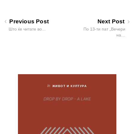
Previous Post
Next Post
Што ќе читате во…
По 13-ти пат „Вечери
на…
In
ЖИВОТ И КУЛТУРА