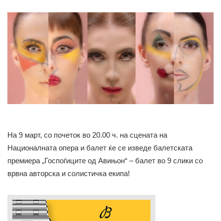
На 9 март, со почеток во 20.00 ч. на сцената на
Националната опера и балет ќе се изведе балетската
премиера „Госпоѓиците од Авињон“ – балет во 9 слики со
врвна авторска и солистичка екипа!