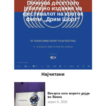
Почнува десеттото
јубилејно издание на
ф
фестивалот на краток
в
филм „Дрим Шорт“
Најчитани
Вечерта кога морето дојде
во Виена
април 8, 2026