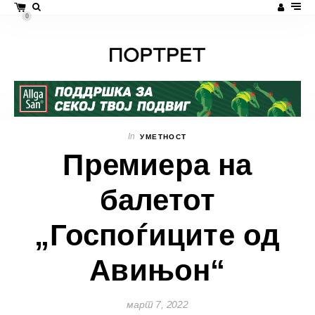
0
In
УМЕТНОСТ
Премиера на
балетот
„Госпоѓиците од
Авињон“
март 7, 2022