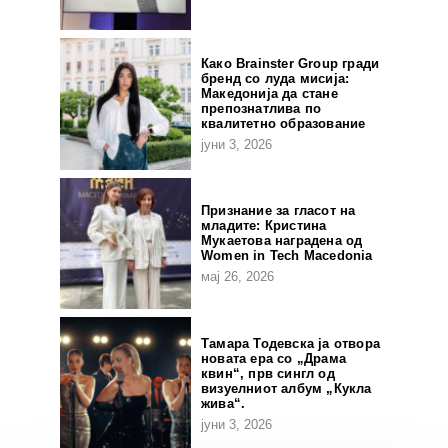
Како Brainster Group гради
бренд со луда мисија:
Македонија да стане
препознатлива по
квалитетно образование
јуни 3, 2026
Признание за гласот на
младите: Кристина
Мукаетова наградена од
Women in Tech Macedonia
мај 26, 2026
Тамара Тодевска ја отвора
новата ера со „Драма
квин“, прв сингл од
визуелниот албум „Кукла
жива“.
јуни 3, 2026