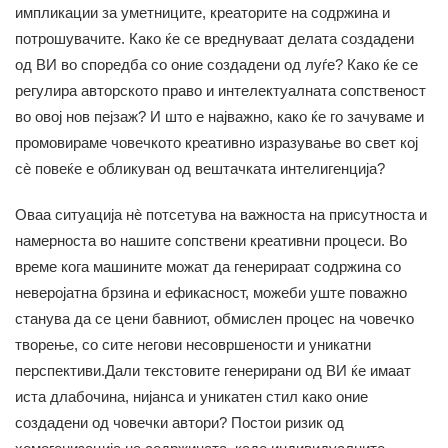
импликации за уметниците, креаторите на содржина и
потрошувачите. Како ќе се вреднуваат делата создадени
од ВИ во споредба со оние создадени од луѓе? Како ќе се
регулира авторското право и интелектуалната сопственост
во овој нов пејзаж? И што е најважно, како ќе го зачуваме и
промовираме човечкото креативно изразување во свет кој
сè повеќе е обликуван од вештачката интелигенција?
Оваа ситуација нè потсетува на важноста на присутноста и
намерноста во нашите сопствени креативни процеси. Во
време кога машините можат да генерираат содржина со
неверојатна брзина и ефикасност, можеби уште поважно
станува да се цени бавниот, обмислен процес на човечко
творење, со сите негови несовршености и уникатни
перспективи.Дали текстовите генерирани од ВИ ќе имаат
иста длабочина, нијанса и уникатен стил како оние
создадени од човечки автори? Постои ризик од