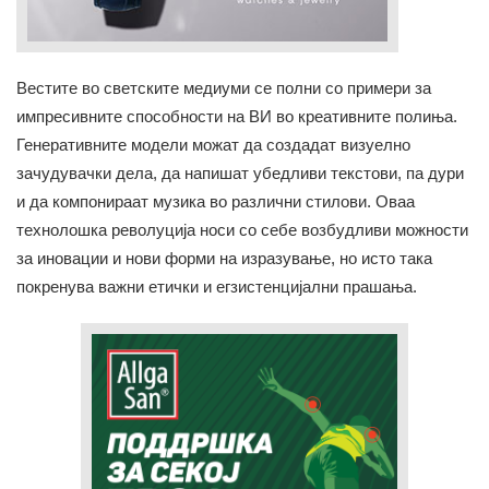
Вестите во светските медиуми се полни со примери за
импресивните способности на ВИ во креативните полиња.
Генеративните модели можат да создадат визуелно
зачудувачки дела, да напишат убедливи текстови, па дури
и да компонираат музика во различни стилови. Оваа
технолошка револуција носи со себе возбудливи можности
за иновации и нови форми на изразување, но исто така
покренува важни етички и егзистенцијални прашања.