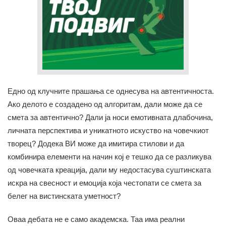
Едно од клучните прашања се однесува на автентичноста.
Ако делото е создадено од алгоритам, дали може да се
смета за автентично? Дали ја носи емотивната длабочина,
личната перспектива и уникатното искуство на човечкиот
творец? Додека ВИ може да имитира стилови и да
комбинира елементи на начин кој е тешко да се разликува
од човечката креација, дали му недостасува суштинската
искра на свесност и емоција која честопати се смета за
белег на вистинската уметност?
Оваа дебата не е само академска. Таа има реални