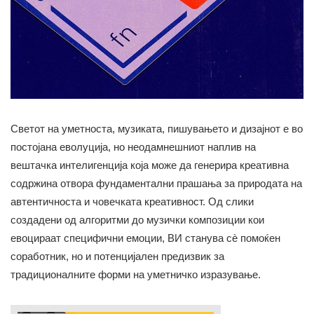
Светот на уметноста, музиката, пишувањето и дизајнот е во
постојана еволуција, но неодамнешниот наплив на
вештачка интелигенција која може да генерира креативна
содржина отвора фундаментални прашања за природата на
автентичноста и човечката креативност. Од слики
создадени од алгоритми до музички композиции кои
евоцираат специфични емоции, ВИ станува сè помоќен
соработник, но и потенцијален предизвик за
традиционалните форми на уметничко изразување.