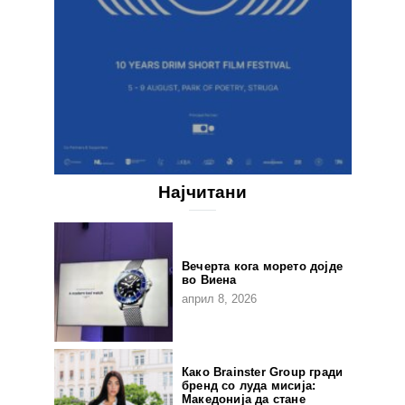
Најчитани
Вечерта кога морето дојде
во Виена
април 8, 2026
Како Brainster Group гради
бренд со луда мисија:
Македонија да стане