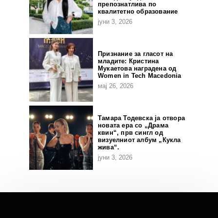
препознатлива по
квалитетно образование
јуни 3, 2026
Признание за гласот на
младите: Кристина
Мукаетова наградена од
Women in Tech Macedonia
мај 26, 2026
Тамара Тодевска ја отвора
новата ера со „Драма
квин“, прв сингл од
визуелниот албум „Кукла
жива“.
јуни 3, 2026