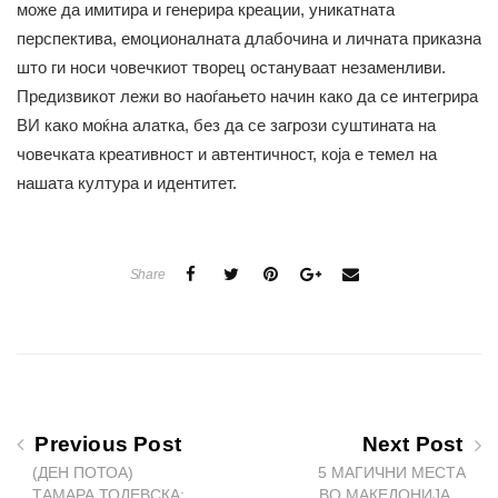
може да имитира и генерира креации, уникатната
перспектива, емоционалната длабочина и личната приказна
што ги носи човечкиот творец остануваат незаменливи.
Предизвикот лежи во наоѓањето начин како да се интегрира
ВИ како моќна алатка, без да се загрози суштината на
човечката креативност и автентичност, која е темел на
нашата култура и идентитет.
Share
Previous Post
Next Post
(ДЕН ПОТОА)
5 МАГИЧНИ МЕСТА
ТАМАРА ТОДЕВСКА:
ВО МАКЕДОНИЈА…