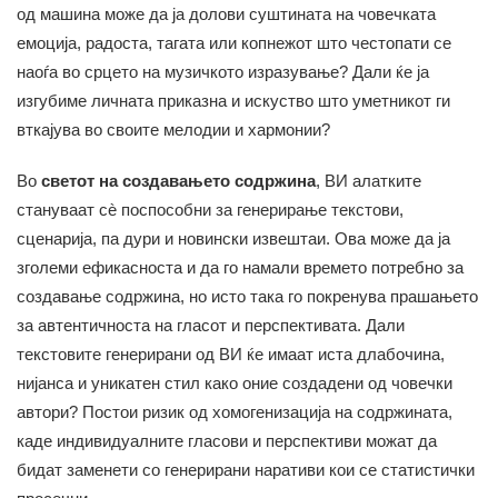
од машина може да ја долови суштината на човечката
емоција, радоста, тагата или копнежот што честопати се
наоѓа во срцето на музичкото изразување? Дали ќе ја
изгубиме личната приказна и искуство што уметникот ги
вткајува во своите мелодии и хармонии?
Во
светот на создавањето содржина
, ВИ алатките
стануваат сè поспособни за генерирање текстови,
сценарија, па дури и новински извештаи. Ова може да ја
зголеми ефикасноста и да го намали времето потребно за
создавање содржина, но исто така го покренува прашањето
за автентичноста на гласот и перспективата. Дали
текстовите генерирани од ВИ ќе имаат иста длабочина,
нијанса и уникатен стил како оние создадени од човечки
автори? Постои ризик од хомогенизација на содржината,
каде индивидуалните гласови и перспективи можат да
бидат заменети со генерирани наративи кои се статистички