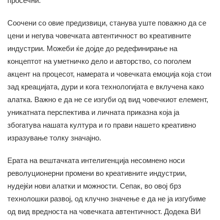
просечни.
Соочени со овие предизвици, станува уште поважно да се
цени и негува човечката автентичност во креативните
индустрии. Можеби ќе дојде до редефинирање на
концептот на уметничко дело и авторство, со поголем
акцент на процесот, намерата и човечката емоција која стои
зад креацијата, дури и кога технологијата е вклучена како
алатка. Важно е да не се изгуби од вид човечкиот елемент,
уникатната перспектива и личната приказна која ја
збогатува нашата култура и го прави нашето креативно
изразување толку значајно.
Ерата на вештачката интелигенција несомнено носи
револуционерни промени во креативните индустрии,
нудејќи нови алатки и можности. Сепак, во овој брз
технолошки развој, од клучно значење е да не ја изгубиме
од вид вредноста на човечката автентичност. Додека ВИ