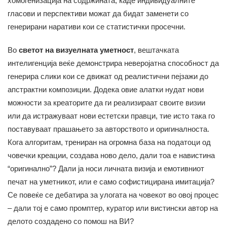
хомогенизација на содржината, каде индивидуалните
гласови и перспективи можат да бидат заменети со
генерирани наративи кои се статистички просечни.
Во
светот на визуелната уметност
, вештачката
интелигенција веќе демонстрира неверојатна способност да
генерира слики кои се движат од реалистични пејзажи до
апстрактни композиции. Додека овие алатки нудат нови
можности за креаторите да ги реализираат своите визии
или да истражуваат нови естетски правци, тие исто така го
поставуваат прашањето за авторството и оригиналноста.
Кога алгоритам, трениран на огромна база на податоци од
човечки креации, создава ново дело, дали тоа е навистина
“оригинално”? Дали ја носи личната визија и емотивниот
печат на уметникот, или е само софистицирана имитација?
Се повеќе се дебатира за улогата на човекот во овој процес
– дали тој е само промптер, куратор или вистински автор на
делото создадено со помош на ВИ?