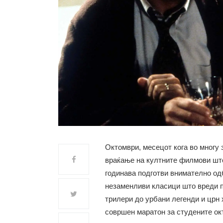
Октомври, месецот кога во многу 
враќање на култните филмови што 
годинава подготви внимателно од
незаменливи класици што вреди п
трилери до урбани легенди и црн 
совршен маратон за студените ок