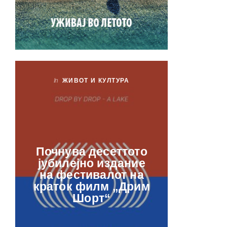
In
ЖИВОТ И КУЛТУРА
In
ЖИ
Лаб
Почнува десеттото
орга
јубилејно издание
францу
на фестивалот на
ве
краток филм „Дрим
отвор
Шорт“
рамкит
в