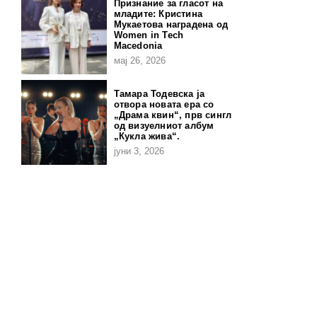
Признание за гласот на
младите: Кристина
Мукаетова наградена од
Women in Tech
Macedonia
мај 26, 2026
Тамара Тодевска ја
отвора новата ера со
„Драма квин“, прв сингл
од визуелниот албум
„Кукла жива“.
јуни 3, 2026