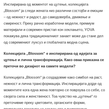
Инспирирана од моментот на цутење, колекцијата
„Blossom“ ја следи жената низ различни состојби и емоции
– од нежност и радост, до самодоверба, движење и
смиреност. Преку рачно изработени модели, премиум
материјали и современ пристап кон хеклањето, YOVA
покажува дека традиционалниот занает може да стане дел
од современиот луксуз и глобалната модна сцена.
Колекцијата „Blossom“ е инспирирана од идејата за
цутење и лична трансформација. Како оваа приказна се
преточи во дизајнот на самите модели?
Колекцијата „Blossom“ ја создадовме како симбол на раст,
нежност и лична трансформација. Инспирацијата дојде од
моментите кога една жена повторно се поврзува со себе, со
својата сила и женственост. Тоа чувство на „цутење“ го
преточивме преку цветовите, органските форми,
природната текстура на хеклањето и внимателно