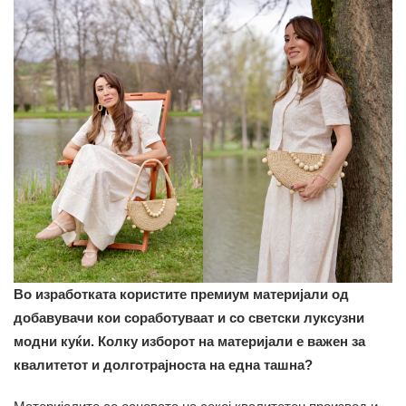
Во изработката користите премиум материјали од
добавувачи кои соработуваат и со светски луксузни
модни куќи. Колку изборот на материјали е важен за
квалитетот и долготрајноста на една ташна?