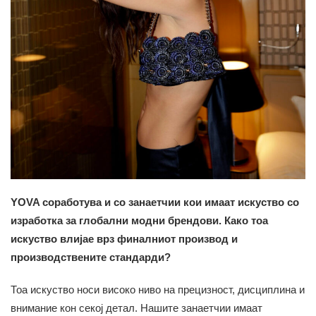
YOVA соработува и со занаетчии кои имаат искуство со
изработка за глобални модни брендови. Како тоа
искуство влијае врз финалниот производ и
производствените стандарди?
Тоа искуство носи високо ниво на прецизност, дисциплина и
внимание кон секој детал. Нашите занаетчии имаат