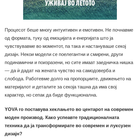
Процесот беше многу интуитивен и емотивен. Не почнавме
од формата, туку од емоцијата и енергијата што ја
чувствувавме во моментот, па така и настануваше секој
дизајн. Некои модели се поелегантни и смирени, други
подинамични и поизразени, но сите имаат заедничка нишка
— да ѝ дадат на жената чувство на самодоверба и
слобода. Работевме долго на пропорциите, движењето на
материјалот и деталите за секоја ташна да има свој
карактер, но сепак да биде функционална.
YOVA го поставува хеклањето во центарот на современ
моден производ. Како успеавте традиционалната
техника да ја трансформирате во современ и луксузен
дизајн?