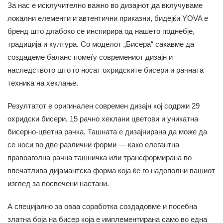
За нас е исклучително важно во дизајнот да вклучуваме
локални елементи и автентични приказни, бидејќи YOVA е
бренд што длабоко се инспирира од нашето поднебје,
традиција и култура. Со моделот „Бисера“ сакавме да
создадеме баланс помеѓу современиот дизајн и
наследството што го носат охридските бисери и рачната
техника на хеклање.
Резултатот е оригинален современ дизајн кој содржи 29
охридски бисери, 15 рачно хеклани цветови и уникатна
бисерно-цветна рачка. Ташната е дизајнирана да може да
се носи во две различни форми — како елегантна
правоаголна рачна ташничка или трансформирана во
впечатлива дијамантска форма која ќе го надополни вашиот
изглед за посвечени настани.
А специјално за оваа соработка создадовме и посебна
златна боја на бисер која е имплементирана само во една