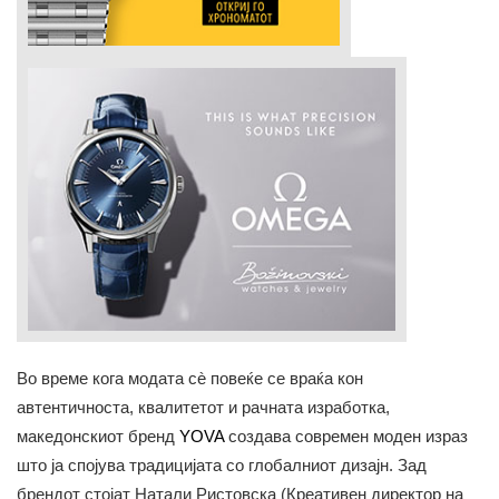
Во време кога модата сè повеќе се враќа кон
автентичноста, квалитетот и рачната изработка,
македонскиот бренд
YOVA
создава современ моден израз
што ја спојува традицијата со глобалниот дизајн. Зад
брендот стојат Натали Ристовска (Креативен директор на