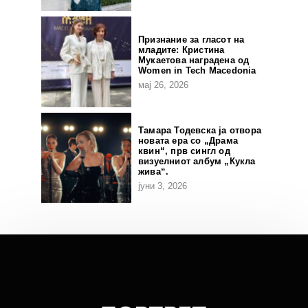
Признание за гласот на
младите: Кристина
Мукаетова наградена од
Women in Tech Macedonia
мај 26, 2026
Тамара Тодевска ја отвора
новата ера со „Драма
квин“, прв сингл од
визуелниот албум „Кукла
жива“.
јуни 3, 2026