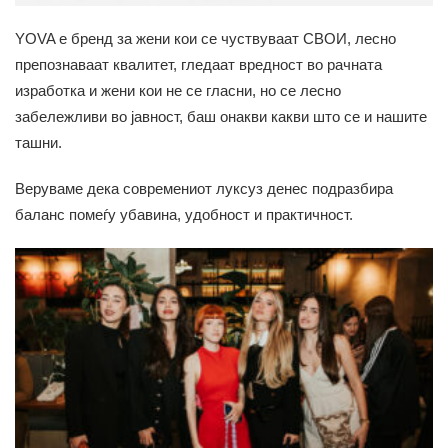
YOVA е бренд за жени кои се чуствуваат СВОИ, лесно
препознаваат квалитет, гледаат вредност во рачната
изработка и жени кои не се гласни, но се лесно
забележливи во јавност, баш онакви какви што се и нашите
ташни.
Веруваме дека современиот луксуз денес подразбира
баланс помеѓу убавина, удобност и практичност.