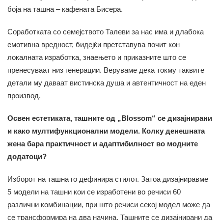
боја на ташна – кафената Бисера.
Соработката со семејството Талеви за нас има и длабока
емотивна вредност, бидејќи претставува почит кон
локалната изработка, знаењето и приказните што се
пренесуваат низ генерации. Веруваме дека токму таквите
детали му даваат вистинска душа и автентичност на еден
производ.
Освен естетиката, ташните од „Blossom“ се дизајнирани
и како мултифункционални модели. Колку денешната
жена бара практичност и адаптибилност во модните
додатоци?
Изборот на ташна го дефинира стилот. Затоа дизајниравме
5 модели на ташни кои се изработени во речиси 60
различни комбинации, при што речиси секој модел може да
се трансформира на два начина. Ташните се дизајнирани да