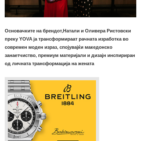
Основачките на брендот,Натали и Оливера Ристовски
преку YOVA ја трансформираат рачната изработка во
современ моден израз, спојувајќи македонско
занаетчиство, премиум материјали и дизајн инспириран
од личната трансформација на жената