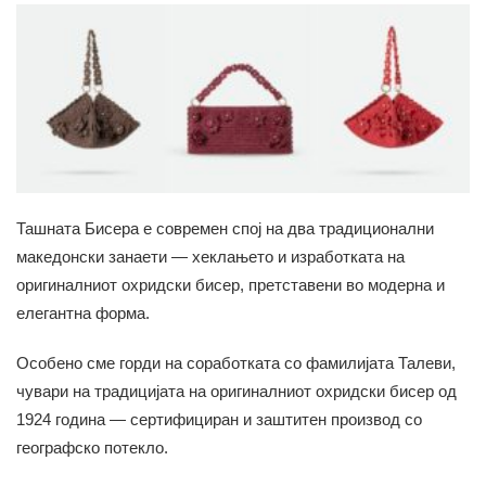
Ташната Бисера е современ спој на два традиционални
македонски занаети — хеклањето и изработката на
оригиналниот охридски бисер, претставени во модерна и
елегантна форма.
Особено сме горди на соработката со фамилијата Талеви,
чувари на традицијата на оригиналниот охридски бисер од
1924 година — сертифициран и заштитен производ со
географско потекло.