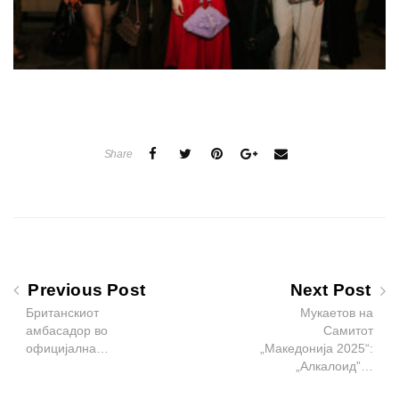
Share
Previous Post
Next Post
Британскиот
Мукаетов на
амбасадор во
Самитот
официјална…
„Македонија 2025“:
„Алкалоид”…