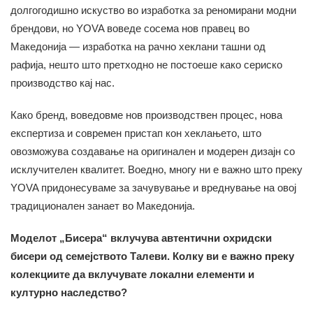
долгогодишно искуство во изработка за реномирани модни
брендови, но YOVA воведе сосема нов правец во
Македонија — изработка на рачно хеклани ташни од
рафија, нешто што претходно не постоеше како сериско
производство кај нас.
Како бренд, воведовме нов производствен процес, нова
експертиза и современ пристап кон хеклањето, што
овозможува создавање на оригинален и модерен дизајн со
исклучителен квалитет. Воедно, многу ни е важно што преку
YOVA придонесуваме за зачувување и вреднување на овој
традиционален занает во Македонија.
Моделот „Бисера“ вклучува автентични охридски
бисери од семејството Талеви. Колку ви е важно преку
колекциите да вклучувате локални елементи и
културно наследство?