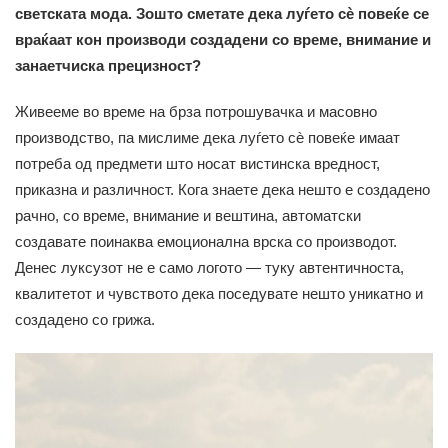
светската мода. Зошто сметате дека луѓето сè повеќе се
враќаат кон производи создадени со време, внимание и
занаетчиска прецизност?
Живееме во време на брза потрошувачка и масовно
производство, па мислиме дека луѓето сè повеќе имаат
потреба од предмети што носат вистинска вредност,
приказна и различност. Кога знаете дека нешто е создадено
рачно, со време, внимание и вештина, автоматски
создавате поинаква емоционална врска со производот.
Денес луксузот не е само логото — туку автентичноста,
квалитетот и чувството дека поседувате нешто уникатно и
создадено со грижа.