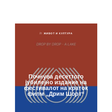
In
ЖИВОТ И КУЛТУРА
Почнува десеттото
јубилејно издание на
ф
фестивалот на краток
в
филм „Дрим Шорт“