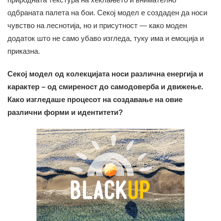
одбраната палета на бои. Секој модел е создаден да носи
чувство на леснотија, но и присутност — како моден
додаток што не само убаво изгледа, туку има и емоција и
приказна.
Секој модел од колекцијата носи различна енергија и
карактер – од смиреност до самодоверба и движење.
Како изгледаше процесот на создавање на овие
различни форми и идентитети?