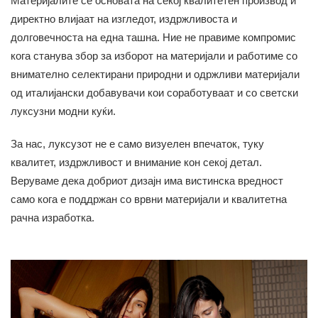
Материјалите се основата на секој квалитетен производ и
директно влијаат на изгледот, издржливоста и
долговечноста на една ташна. Ние не правиме компромис
кога станува збор за изборот на материјали и работиме со
внимателно селектирани природни и одржливи материјали
од италијански добавувачи кои соработуваат и со светски
луксузни модни куќи.
За нас, луксузот не е само визуелен впечаток, туку
квалитет, издржливост и внимание кон секој детал.
Веруваме дека добриот дизајн има вистинска вредност
само кога е поддржан со врвни материјали и квалитетна
рачна изработка.