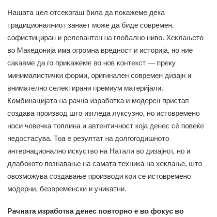
Нашата цел отсекогаш била да покажеме дека
традиционалниот занает може да биде современ,
софистициран и релевантен на глобално ниво. Хеклањето
во Македонија има огромна вредност и историја, но ние
сакавме да го прикажеме во нов контекст — преку
минималистички форми, оригинален современ дизајн и
внимателно селектирани премиум материјали.
Комбинацијата на рачна изработка и модерен пристап
создава производ што изгледа луксузно, но истовремено
носи човечка топлина и автентичност која денес сè повеќе
недостасува. Тоа е резултат на долгогодишното
интернационално искуство на Натали во дизајнот, но и
длабокото познавање на самата техника на хеклање, што
овозможува создавање производи кои се истовремено
модерни, безвременски и уникатни.
Рачната изработка денес повторно е во фокус во