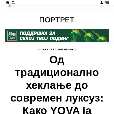
0
In
НЕКАТЕГОРИЗИРАНО
Од
традиционално
хеклање до
современ луксуз:
Како YOVA ја