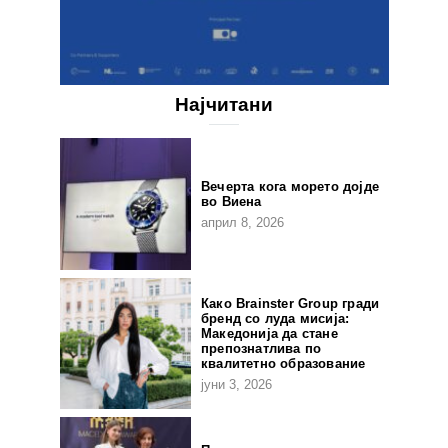
Најчитани
Вечерта кога морето дојде
во Виена
април 8, 2026
Како Brainster Group гради
бренд со луда мисија:
Македонија да стане
препознатлива по
квалитетно образование
јуни 3, 2026