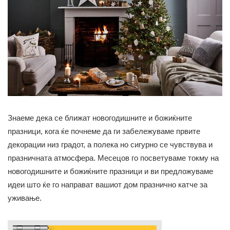
Знаеме дека се ближат новогодишните и божиќните
празници, кога ќе почнеме да ги забележуваме првите
декорации низ градот, а полека но сигурно се чувствува и
празничната атмосфера. Месецов го посветуваме токму на
новогодишните и божиќните празници и ви предложуваме
идеи што ќе го направат вашиот дом празнично катче за
уживање.