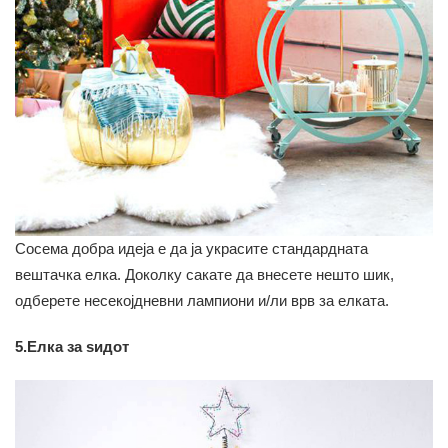
Сосема добра идеја е да ја украсите стандардната
вештачка елка. Доколку сакате да внесете нешто шик,
одберете несекојдневни лампиони и/ли врв за елката.
5.Елка за ѕидот