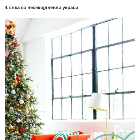
4.Елка со несекојдневни украси