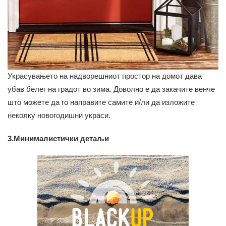
Украсувањето на надворешниот простор на домот дава
убав белег на градот во зима. Доволно е да закачите венче
што можете да го направите самите и/ли да изложите
неколку новогодишни украси.
3.Минималистички детаљи