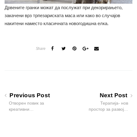
Дрвените гранки можат да послужат при декорирањето,
закачени врз трпезариската маса или како во случајов
накитени наместо класичната новогодишна елка.
Share
Previous Post
Next Post
Отворен повик за
Терапија- нов
креативни…
простор за развој…