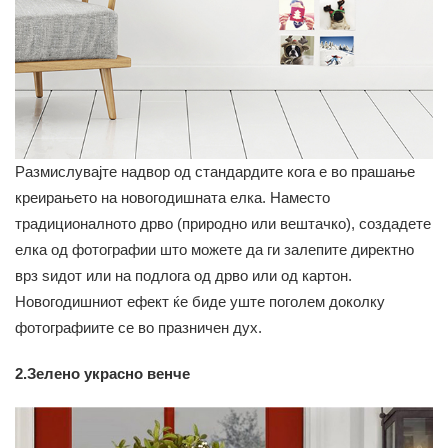
Размислувајте надвор од стандардите кога е во прашање
креирањето на новогодишната елка. Наместо
традиционалното дрво (природно или вештачко), создадете
елка од фотографии што можете да ги залепите директно
врз ѕидот или на подлога од дрво или од картон.
Новогодишниот ефект ќе биде уште поголем доколку
фотографиите се во празничен дух.
2.Зелено украсно венче