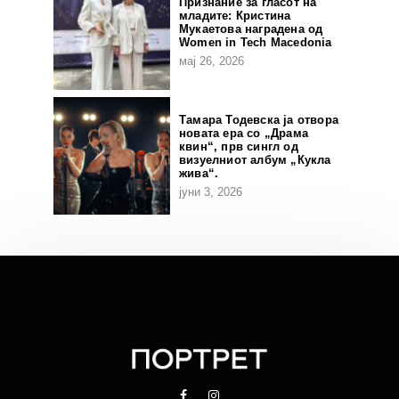
Признание за гласот на
младите: Кристина
Мукаетова наградена од
Women in Tech Macedonia
мај 26, 2026
Тамара Тодевска ја отвора
новата ера со „Драма
квин“, прв сингл од
визуелниот албум „Кукла
жива“.
јуни 3, 2026