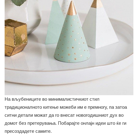
На вљубениците во минималистичкиот стил
традиционалното китење можеби им е премногу, па затоа
ситни детали можат да го внесат новогодишниот дух во
домот без претерувања. Побарајте онлајн идеи што ќе ги
пресоздадете самите.