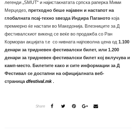
легенди „SMUT“ и најистакнатата српска раперка Мими
Мерцедез,
претходно беше најавен и настапот на
глобалната псај-техно ѕвезда Индира Паганото
која
премиерно ќе настапи во Македонија. Влезниците за Д
фестивалскиот викенд се веќе во продажба со Ран
Корморан акцијата т.е со нивната најповолна цена од
1.100
денари за тридневен фестивалски билет, или 1.200
денари за тридневен фестивалски билет кој вклучува и
камп-место. Билетите како и сите информации за Д
Фестивал се достапни на официјалната веб-
страница
dfestival.mk
.
Share