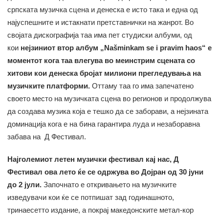
српската музичка сцена и денеска е исто така и една од
најуспешните и истакнати претставнички на жанрот. Во
својата дискографија таа има пет студиски албуми, од
кои
нејзиниот втор албум „
Našminkam se i pravim haos“ е
моментот кога таа влегува во меинстрим сцената со
хитови кои денеска бројат милиони прегледувања на
музичките платформи.
Оттаму таа го има запечатено
своето место на музичката сцена во регионов и продолжува
да создава музика која е тешко да се заборави, а нејзината
доминација кога е на бина гарантира луда и незаборавна
забава на Д Фестивал.
Најголемиот летен музички фестивал кај нас, Д
Фестивал ова лето ќе се одржува во Дојран од 30 јуни
до 2 јули.
Започнато е откривањето на музичките
изведувачи кои ќе се потпишат зад годинашното,
тринаесетто издание, а покрај македонските метал-кор