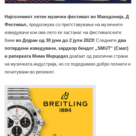
Најголемиот летен музички фестивал во Македонија, Д
Фестивал,
продолжува со претставување на музичките
изведувачи кои ова лето ќе застанат на фестивалските
бини
во Дојран од 30 јуни до 2 јули 2023!
Следните
два
потврдени изведувачи,
хардкор бендот „SMUT“ (Смат)
и раперката Мими Мерцедез
доаѓаат од различни страни
на музичката индустрија, но се подеднакво добро познати и
почитувани во регионот.