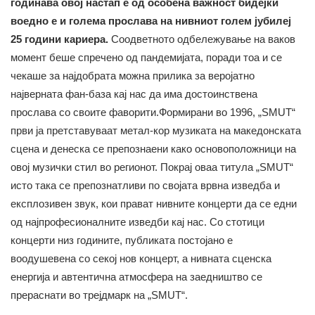
годинава овој настап е од особена важност бидејќи
воедно е и голема прослава на нивниот голем јубилеј
25 години кариера.
Соодветното одбележување на ваков
момент беше спречено од пандемијата, поради тоа и се
чекаше за најдобрата можна прилика за веројатно
најверната фан-база кај нас да има достоинствена
прослава со своите фаворити.Формирани во 1996, „SMUT“
први ја претставуваат метал-кор музиката на македонската
сцена и денеска се препознаени како основоположници на
овој музички стил во регионот. Покрај оваа титула „SMUT“
исто така се препознатливи по својата врвна изведба и
експлозивен звук, кои прават нивните концерти да се едни
од најпрофесионалните изведби кај нас. Со стотици
концерти низ годините, публиката постојано е
воодушевена со секој нов концерт, а нивната сценска
енергија и автентична атмосфера на заедништво се
прераснати во трејдмарк на „SMUT“.