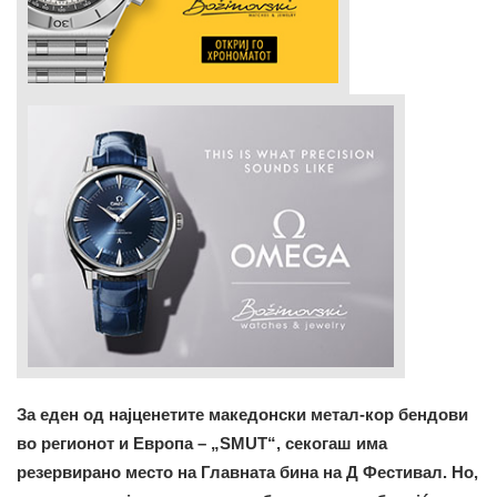
За еден од најценетите македонски метал-кор бендови
во регионот и Европа – „SMUT“, секогаш има
резервирано место на Главната бина на Д Фестивал. Но,