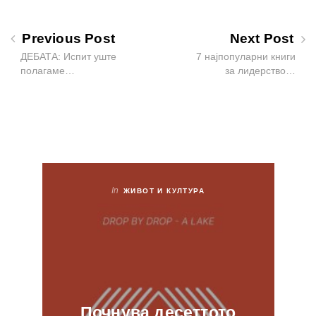
Previous Post
Next Post
ДЕБАТА: Испит уште
7 најпопуларни книги
полагаме…
за лидерство…
In
ЖИВОТ И КУЛТУРА
Почнува десеттото