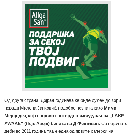
Од друга страна, Дојран годинава ќе биде буден до зори
поради Милена Јанковиќ, подобро позната како
Мими
Мерцедез,
која е
првиот потврден изведувач на „LAKE
AWAKE“ (Лејк Авејк) бината на Д Фестивал.
Со нејзиното
деби во 2011 година таа е една од првите раперки на