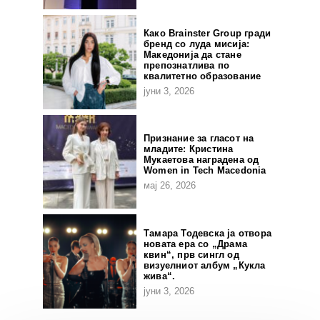
Како Brainster Group гради
бренд со луда мисија:
Македонија да стане
препознатлива по
квалитетно образование
јуни 3, 2026
Признание за гласот на
младите: Кристина
Мукаетова наградена од
Women in Tech Macedonia
мај 26, 2026
Тамара Тодевска ја отвора
новата ера со „Драма
квин“, прв сингл од
визуелниот албум „Кукла
жива“.
јуни 3, 2026