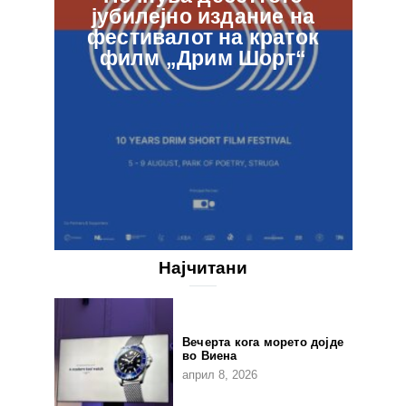
јубилејно издание на
ф
фестивалот на краток
в
филм „Дрим Шорт“
Најчитани
Вечерта кога морето дојде
во Виена
април 8, 2026