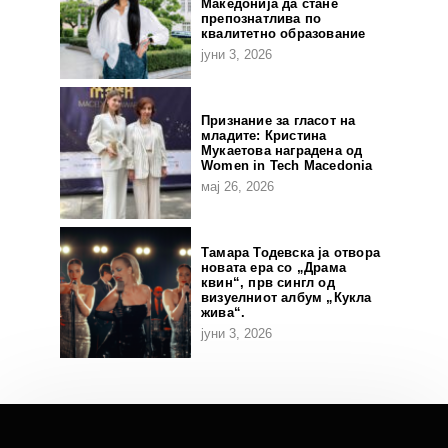
Македонија да стане
препознатлива по
квалитетно образование
јуни 3, 2026
Признание за гласот на
младите: Кристина
Мукаетова наградена од
Women in Tech Macedonia
мај 26, 2026
Тамара Тодевска ја отвора
новата ера со „Драма
квин“, прв сингл од
визуелниот албум „Кукла
жива“.
јуни 3, 2026