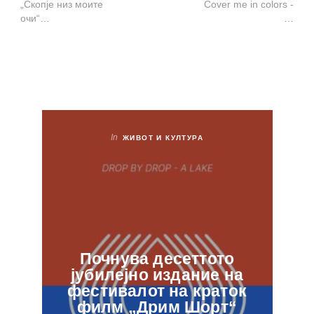
„Скопје низ моите
Cover me in colors -
очи“…
…
In
ЖИВОТ И КУЛТУРА
Почнува десеттото
јубилејно издание на
ф
фестивалот на краток
в
филм „Дрим Шорт“