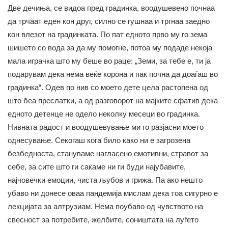
Две дечиња, се видоа пред градинка, воодушевено почнаа
да трчаат еден кон друг, силно се гушнаа и тргнаа заедно
кон влезот на градинката. По пат едното прво му го зема
шишето со вода за да му помогне, потоа му подаде некоја
мала играчка што му беше во раце: „Земи, за тебе е, ти ја
подарувам дека нема веќе корона и пак почна да доаѓаш во
градинка“. Одев по нив со моето дете цела растопена од
што беа преслатки, а од разговорот на мајките сфатив дека
едното детенце не одело неколку месеци во градинка.
Нивната радост и воодушевување ми го разјасни моето
однесување. Секогаш кога било како ни е загрозена
безбедноста, стануваме нагласено емотивни, стравот за
себе, за сите што ги сакаме ни ги буди најубавите,
најчовечки емоции, чиста љубов и грижа. Па ако нешто
убаво ни донесе оваа пандемија мислам дека тоа сигурно е
лекцијата за алтрузиам. Нема поубаво од чувството на
свесност за потребите, желбите, соништата на луѓето