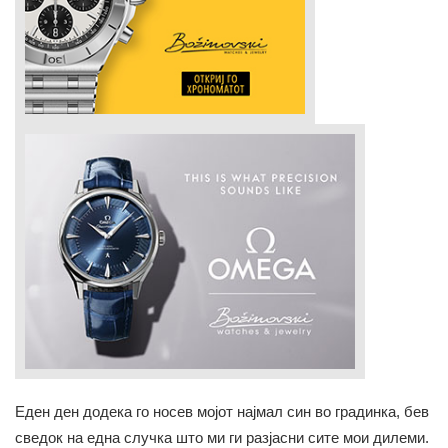
Еден ден додека го носев мојот најмал син во градинка, бев
сведок на една случка што ми ги разјасни сите мои дилеми.