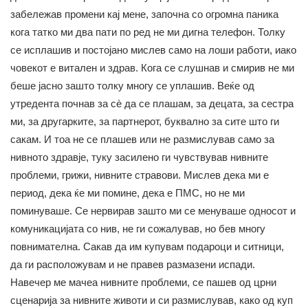
забележав промени кај мене, започна со огромна паника
кога татко ми два пати по ред не ми дигна телефон. Толку
се исплашив и постојано мислев само на лоши работи, иако
човекот е витален и здрав. Кога се слушнав и смирив не ми
беше јасно зашто толку многу се уплашив. Веќе од
утредента почнав за сè да се плашам, за децата, за сестра
ми, за другарките, за партнерот, буквално за сите што ги
сакам. И тоа не се плашев или не размислував само за
нивното здравје, туку засилено ги чувствував нивните
проблеми, грижи, нивните стравови. Мислев дека ми е
период, дека ќе ми помине, дека е ПМС, но не ми
поминуваше. Се нервирав зашто ми се менуваше односот и
комуникацијата со нив, не ги сожалував, но бев многу
повнимателна. Сакав да им купувам подароци и ситници,
да ги расположувам и не правев размазени испади.
Навечер ме мачеа нивните проблеми, се пашев од црни
сценарија за нивните животи и си размислував, како од куп