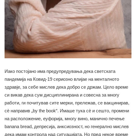
Иако постојано има предупредувања дека светската
пандемија на Ковид-19 сериозно влијае на менталното
здравје, за себе мислев дека добро се држам. Цело време
си викав дека сум дисциплинирана и совесна за многу
работи, ги почитував сите мерки, прележав, се вакцинирав,
сè направив „by the book“. Имаше тука сè и сешто, промени
на расположение, еуфорија, многу вино, манично печење
banana bread, депресија, анксиозност, но генерално мислев
дека имам контрола над ситуацијата. Но пред некое време