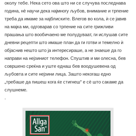
околу тебе. Нека сето ова што ни се случува последнава
година, нè научи дека најмногу љубов, внимание и трпение
треба да имаме за најблиските. Влегов во кола, ѝ се јавив
на мајка ми, одговарав со трпение на сите грижливи
прашања што вообичаено ме полудуваат, ги ислушав сите
дневни рецепти што имаше план да ги готви и темелно ѝ
објаснив нешто што ја интересираше, а не знаеше да го
направи на нејзиниот телефон. Спуштив и ми олесна, бев
совршено среќна и уште еднаш бев воодушевена од
љубовта и сите нејзини лица. Зашто некогаш едно
„требаше да пишеш кога ќе стигнеш“ е сè што сакаме да
слушнеме.
.