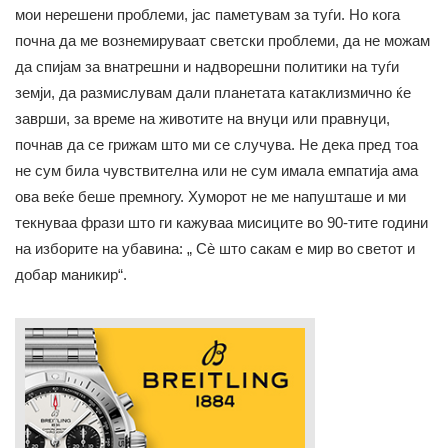
мои нерешени проблеми, јас паметувам за туѓи. Но кога
почна да ме вознемируваат светски проблеми, да не можам
да спијам за внатрешни и надворешни политики на туѓи
земји, да размислувам дали планетата катаклизмично ќе
заврши, за време на животите на внуци или правнуци,
почнав да се грижам што ми се случува. Не дека пред тоа
не сум била чувствителна или не сум имала емпатија ама
ова веќе беше премногу. Хуморот не ме напушташе и ми
текнуваа фрази што ги кажуваа мисиците во 90-тите години
на изборите на убавина: „ Сè што сакам е мир во светот и
добар маникир“.