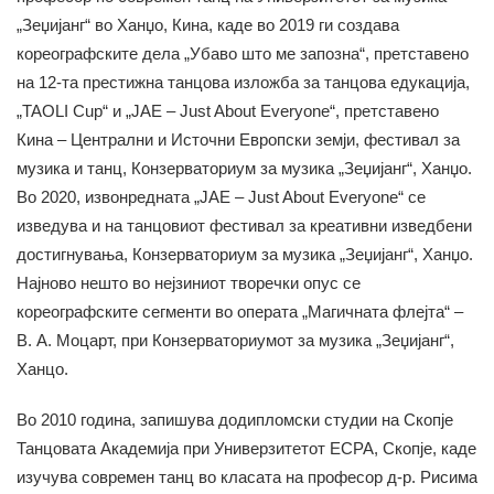
„Зеџијанг“ во Ханџо, Кина, каде во 2019 ги создава
кореографските дела „Убаво што ме запозна“, претставено
на 12-та престижна танцова изложба за танцова едукација,
„TAOLI Cup“ и „JAE – Just About Everyone“, претставено
Кина – Централни и Источни Европски земји, фестивал за
музика и танц, Конзерваториум за музика „Зеџијанг“, Ханџо.
Во 2020, извонредната „JAE – Just About Everyone“ се
изведува и на танцовиот фестивал за креативни изведбени
достигнувања, Конзерваториум за музика „Зеџијанг“, Ханџо.
Најново нешто во нејзиниот творечки опус се
кореографските сегменти во операта „Магичната флејта“ –
В. А. Моцарт, при Конзерваториумот за музика „Зеџијанг“,
Ханцо.
Во 2010 година, запишува додипломски студии на Скопје
Танцовата Академија при Универзитетот ЕСРА, Скопје, каде
изучува современ танц во класата на професор д-р. Рисима