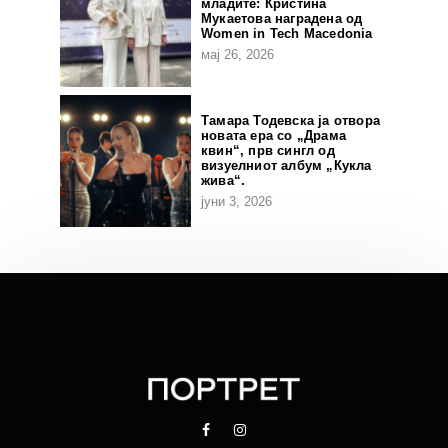
младите: Кристина
Мукаетова наградена од
Women in Tech Macedonia
мај 26, 2026
Тамара Тодевска ја отвора
новата ера со „Драма
квин“, прв сингл од
визуелниот албум „Кукла
жива“.
јуни 3, 2026