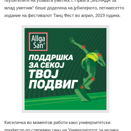
љубителите на убавата уметност. Првата „МЕНАДА за
млад уметник“ беше доделена на јубилејното, петнаесетто
издание на фестивалот Танц Фест во април, 2019 година.
Киселичка во моментов работи како универзитетски
професор по современ танц на Универзитетот за музика