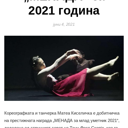
2021 година
јуни 4, 2021
Кореографката и танчерка Матеа Киселичка е добитничка
на престижната награда „МЕНАДА за млад уметник 2021“,
доделена од стручниот совет на Танц Фест Скопје, кое го