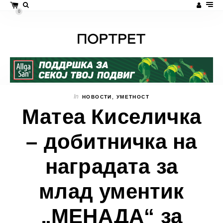
0
In
НОВОСТИ
,
УМЕТНОСТ
Матеа Киселичка
– добитничка на
наградата за
млад ументик
„МЕНАДА“ за