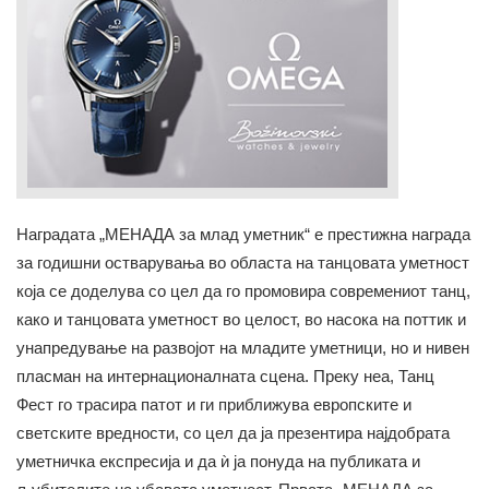
Наградата „МЕНАДА за млад уметник“ е престижна награда
за годишни остварувања во областа на танцовата уметност
која се доделува со цел да го промовира современиот танц,
како и танцовата уметност во целост, во насока на поттик и
унапредување на развојот на младите уметници, но и нивен
пласман на интернационалната сцена. Преку неа, Танц
Фест го трасира патот и ги приближува европските и
светските вредности, со цел да ја презентира најдобрата
уметничка експресија и да ѝ ја понуда на публиката и