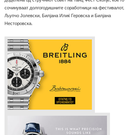
сочинуваат долгогодишните соработници на фестивалот,
Љупчо Јолевски, Билјана Илиќ Геровска и Билјана
Несторовска.