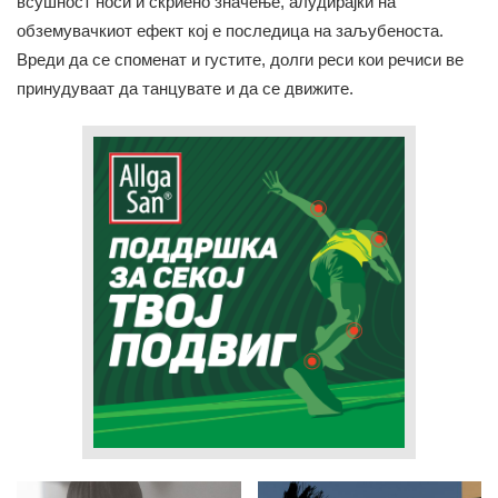
всушност носи и скриено значење, алудирајќи на
обземувачкиот ефект кој е последица на заљубеноста.
Вреди да се споменат и густите, долги реси кои речиси ве
принудуваат да танцувате и да се движите.