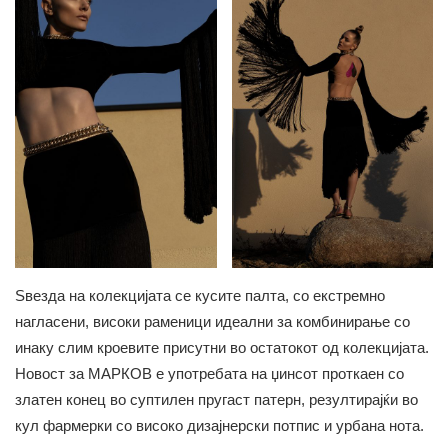
Ѕвезда на колекцијата се кусите палта, со екстремно
нагласени, високи раменици идеални за комбинирање со
инаку слим кроевите присутни во остатокот од колекцијата.
Новост за МАРКОВ е употребата на џинсот проткаен со
златен конец во суптилен пругаст патерн, резултирајќи во
кул фармерки со високо дизајнерски потпис и урбана нота.