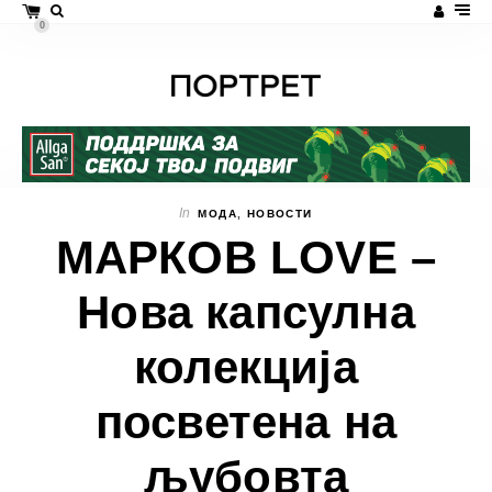
0
In
МОДА
,
НОВОСТИ
МАРКОВ LOVE –
Нова капсулна
колекција
посветена на
љубовта