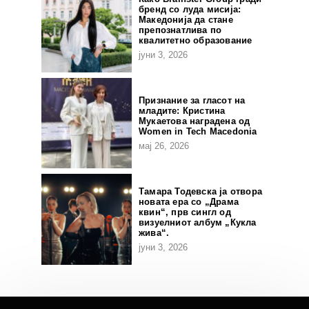
бренд со луда мисија:
Македонија да стане
препознатлива по
квалитетно образование
јуни 3, 2026
Признание за гласот на
младите: Кристина
Мукаетова наградена од
Women in Tech Macedonia
мај 26, 2026
Тамара Тодевска ја отвора
новата ера со „Драма
квин“, прв сингл од
визуелниот албум „Кукла
жива“.
јуни 3, 2026