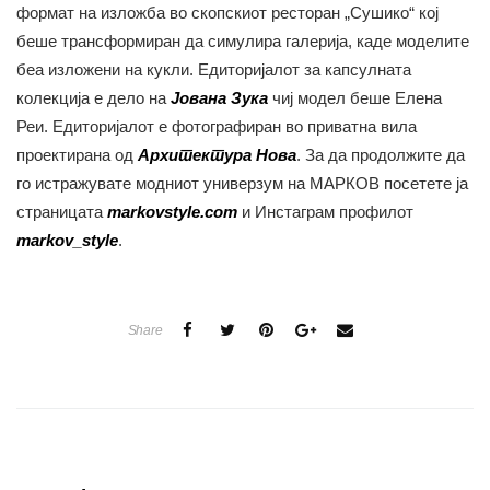
формат на изложба во скопскиот ресторан „Сушико“ кој
беше трансформиран да симулира галерија, каде моделите
беа изложени на кукли. Едиторијалот за капсулната
колекција е дело на
Јована Зука
чиј модел беше Елена
Реи. Едиторијалот е фотографиран во приватна вила
проектирана од
Архитектура Нова
. За да продолжите да
го истражувате модниот универзум на МАРКОВ посетете ја
страницата
markovstyle.com
и Инстаграм профилот
markov_style
.
Share