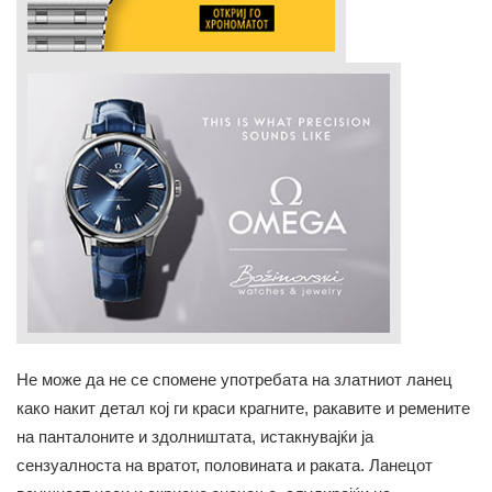
Не може да не се спомене употребата на златниот ланец
како накит детал кој ги краси крагните, ракавите и ремените
на панталоните и здолништата, истакнувајќи ја
сензуалноста на вратот, половината и раката. Ланецот