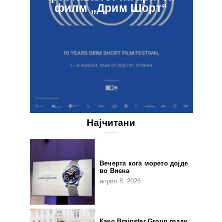
филм „Дрим Шорт“
Најчитани
Вечерта кога морето дојде
во Виена
април 8, 2026
Како Brainster Group гради