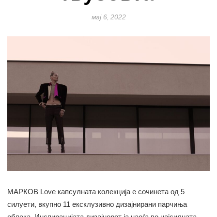
мај 6, 2022
МАРКОВ Love капсулната колекција е сочинета од 5
силуети, вкупно 11 ексклузивно дизајнирани парчиња
облека. Инспирацијата дизајнерот ја наоѓа во најсилната