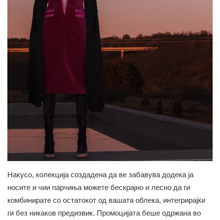
Накусо, колекција создадена да ве забавува додека ја
носите и чии парчиња можете бескрајно и лесно да ги
комбинирате со остатокот од вашата облека, интегрирајќи
ги без никаков предизвик. Промоцијата беше одржана во