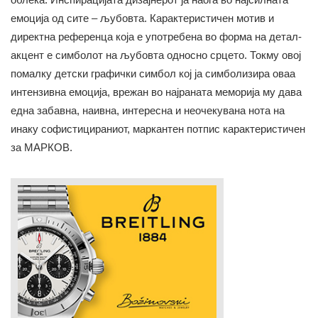
емоција од сите – љубовта. Карактеристичен мотив и
директна референца која е употребена во форма на детал-
акцент е симболот на љубовта односно срцето. Токму овој
помалку детски графички симбол кој ја симболизира оваа
интензивна емоција, врежан во најраната меморија му дава
една забавна, наивна, интересна и неочекувана нота на
инаку софистицираниот, маркантен потпис карактеристичен
за МАРКОВ.