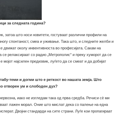
ици за следната година?
вик, затоа што носи новитети, гостуваат различни профили на
ногу спонтаност, смеа и уживање. Така што, и следните желби и
 се движат околу инвентивноста во професијата. Сакам на
 се релаксираат со радио „Метрополис“ и преку хуморот да се
 е мојот најсилен предизвик, луѓето да се смеат и да добијат
 табу-теми и догми што е реткост во нашата земја. Што
со отворен ум и слободен дух?
нервозна, иако не изгледам така од прва средба. Речиси сè ми
даваат лажен морал. Оние што мислат дека со палење на една
 исперат. Двојни стандарди на сите страни. Луѓе кои пропагираат