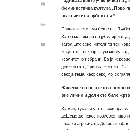
Годинава бевте учесничка на „
феминистичка култура „Прво па
реакциите на публиката?
Првиот настап ми беше на „Љубов
Затоа ме викнаа на јубилејниот „
затоа што секој интелигентен чове
искуство, на крајот сум многу зад
квалитетно избрани. Да ја искори
движењето „Прво па женско“. Се н
секоја тема, како секој мој сограѓа
Живееме во општество полно со
вие лично и дали сте биле жрт
За жал, тука сè уште важи прави
дојдеме до некое повисоко ниво 
чекор е агресијата. Досега проба