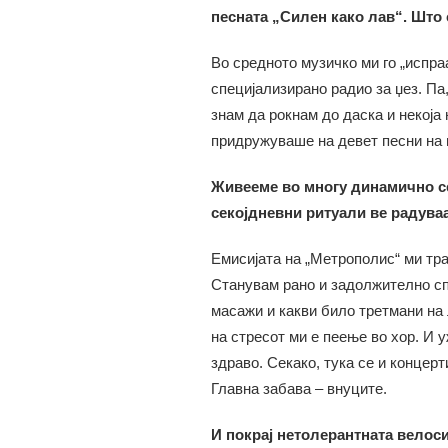
песната „Силен како лав“. Што 
Во средното музичко ми го „испра
специјализирано радио за џез. Па,
знам да рокнам до даска и некоја 
придружуваше на девет песни на н
Живееме во многу динамично се
секојдневни ритуали ве радуваа
Емисијата на „Метрополис“ ми тр
Станувам рано и задолжително сп
масажи и какви било третмани на 
на стресот ми е пеење во хор. И 
здраво. Секако, тука се и концер
Главна забава – внуците.
И покрај нетолерантната велоси