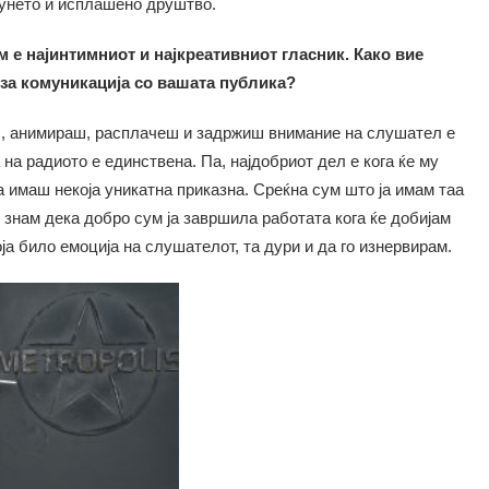
бунето и исплашено друштво.
 е најинтимниот и најкреативниот гласник. Како вие
 за комуникација со вашата публика?
, анимираш, расплачеш и задржиш внимание на слушател е
на радиото е единствена. Па, најдобриот дел е кога ќе му
а имаш некоја уникатна приказна. Среќна сум што ја имам таа
А знам дека добро сум ја завршила работата кога ќе добијам
ја било емоција на слушателот, та дури и да го изнервирам.