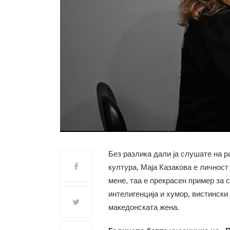
Без разлика дали ја слушате на р
култура, Маја Казакова е личност 
мене, таа е прекрасен пример за 
интелигенција и хумор, вистински
македонската жена.