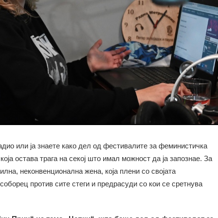
адио или ја знаете како дел од фестивалите за феминистичка
која остава трага на секој што имал можност да ја запознае. За
силна, неконвенционална жена, која плени со својата
 соборец против сите стеги и предрасуди со кои се сретнува