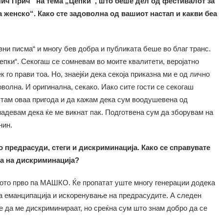
Пич Прич“ на тема „Цепки“, што беше дел од фестивалот за
 женско“. Како сте задоволна од вашиот настап и какви беа
ни писма“ и многу бев добра и публиката беше во благ транс.
Цепки“. Секогаш се сомневам во моите квалитети, веројатно
к го прави тоа. Но, знаејќи дека секоја приказна ми е од лично
оволна. И оригинална, секако. Иако сите гости се секогаш
стам оваа пригода и да кажам дека сум воодушевена од
адевам дека ќе ме викнат пак. Подготвена сум да зборувам на
нин.
 предрасуди, стеги и дискриминација. Како се справувате
ва на дискриминација?
лото прво па МАШКО. Ќе пропатат уште многу генерации додека
на еманципација и искоренување на предрасудите. А следен
ле да ме дискриминираат, но среќна сум што знам добро да се