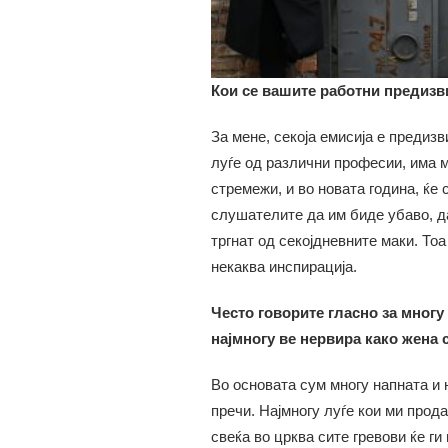
Кои се вашите работни предизв
За мене, секоја емисија е предиз
луѓе од различни професии, има м
стремежи, и во новата година, ќе
слушателите да им биде убаво, да
тргнат од секојдневните маки. Тоа
некаква инспирација.
Често говорите гласно за многу
најмногу ве нервира како жена 
Во основата сум многу напната и 
пречи. Најмногу луѓе кои ми про
свеќа во црква сите гревови ќе ги