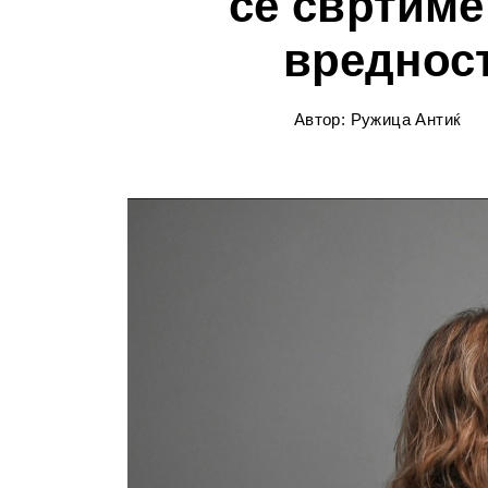
се свртиме
вредност
Автор: Ружица Антиќ