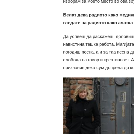
изборам за моето место во ова з
Велат дека радиото како медиум
гледате на радиото како алатка
Да успееш да раскажеш, доловиш
навистина тешка работа. Магијата 
погодиш песна, а и за таа песна д
слобода на говор и креативност. 
признание дека сум допрела до ко