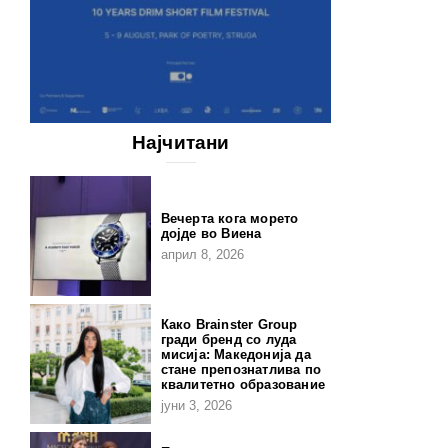
Најчитани
Вечерта кога морето
дојде во Виена
април 8, 2026
Како Brainster Group
гради бренд со луда
мисија: Македонија да
стане препознатлива по
квалитетно образование
јуни 3, 2026