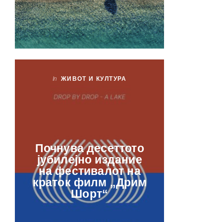
In
ЖИВОТ И КУЛТУРА
In
ЖИ
Лаб
Почнува десеттото
орга
јубилејно издание
францу
на фестивалот на
ве
краток филм „Дрим
отвор
Шорт“
рамкит
в