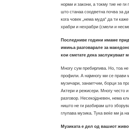
норми и закони, а токму тие не ги
што станаа соодветна почва за да
кога човек „нема муда“ да ти каже
храбри и нехрабри (смели и несме
Последниве години имаме придв
имиња разговарале за македонск
кои сметате дека заслужуваат 
Многу сум пребирлива. Но, тоа не
профили. А најмногу ми се прави 
музичари, занаетчии, борци за пр
Актери и режисери. Многу често и 
разговор. Несекојдневен, нема кл
ништо не ги разбирам што зборува
глупава музика. Тука веќе ми ја н
Музиката е дел од вашиот живот