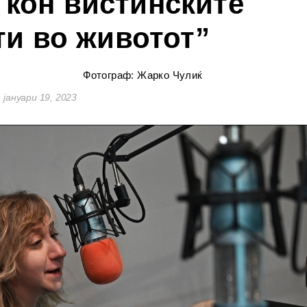
 кон вистинските
и во животот”
Фотограф: Жарко Чулиќ
јануари 19, 2023