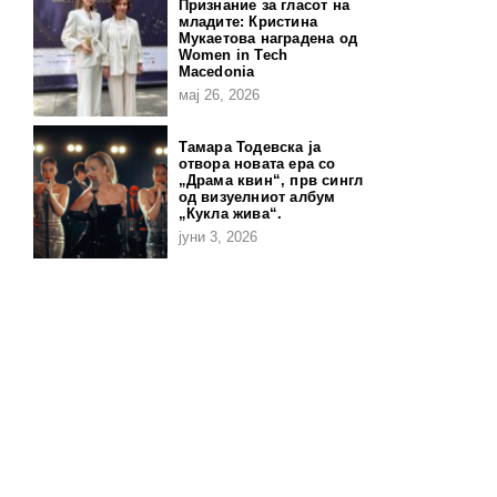
Признание за гласот на
младите: Кристина
Мукаетова наградена од
Women in Tech
Macedonia
мај 26, 2026
Тамара Тодевска ја
отвора новата ера со
„Драма квин“, прв сингл
од визуелниот албум
„Кукла жива“.
јуни 3, 2026