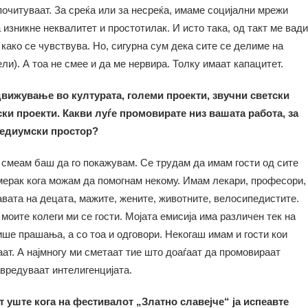
 почитуваат. За среќа или за несреќа, имаме социјални мрежи
 изникне неквалитет и простотилак. И исто така, од такт ме вади
 како се чувствува. Но, сигурна сум дека сите се делиме на
ли). А тоа не смее и да ме нервира. Толку имаат капацитет.
ижување во културата, големи проекти, звучни светски
и проекти. Какви луѓе промовирате низ вашата работа, за
медиумски простор?
 смеам баш да го покажувам. Се трудам да имам гости од сите
мерак кога можам да помогнам некому. Имам лекари, професори,
авата на децата, мажите, жените, животните, велосипедистите.
моите колеги ми се гости. Мојата емисија има различен тек на
ише прашања, а со тоа и одговори. Некогаш имам и гости кои
ат. А најмногу ми сметаат тие што доаѓаат да промовираат
авредуваат интелигенцијата.
 уште кога на фестивалот „Златно славејче“ ја испеавте