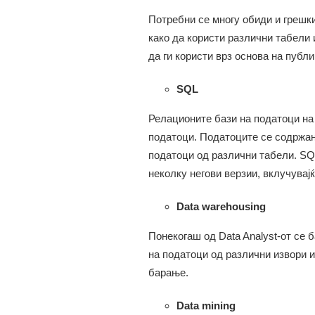
Потребни се многу обиди и грешки 
како да користи различни табели 
да ги користи врз основа на публ
SQL
Релационите бази на податоци на 
податоци. Податоците се содржани
податоци од различни табели. SQL
неколку негови верзии, вклучувај
Data warehousing
Понекогаш од Data Analyst-от се 
на податоци од различни извори и
барање.
Data mining