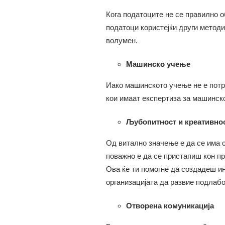
Кога податоците не се правилно о
податоци користејќи други методи
волумен.
Машинско учење
Иако машинското учење не е потре
кои имаат експертиза за машинск
Љубопитност и креативно
Од витално значење е да се има 
поважно е да се пристапиш кон п
Ова ќе ти помогне да создадеш и
организацијата да развие подлабо
Отворена комуникација