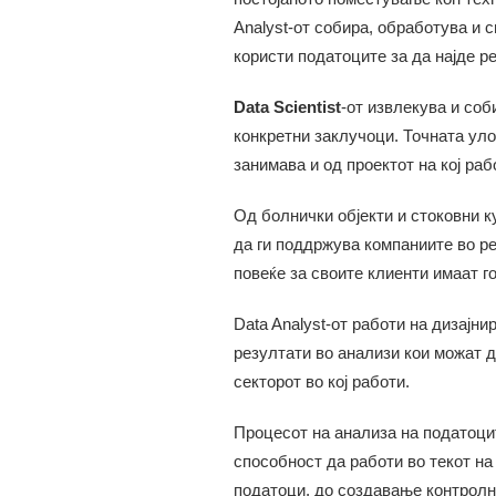
Analyst-от собира, обработува и 
користи податоците за да најде р
Data Scientist
-от извлекува и соб
конкретни заклучоци. Точната улог
занимава и од проектот на кој раб
Од болнички објекти и стоковни к
да ги поддржува компаниите во ре
повеќе за своите клиенти имаат го
Data Analyst-от работи на дизај
резултати во анализи кои можат д
секторот во кој работи.
Процесот на анализа на податоците
способност да работи во текот на
податоци, до создавање контролн