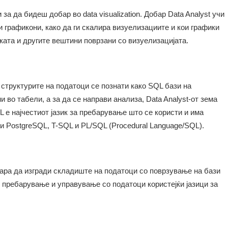
за да бидеш добар во data visualization. Добар Data Analyst учи
и графикони, како да ги скалира визуелизациите и кои графики
иката и другите вештини поврзани со визуелизацијата.
структурите на податоци се познати како SQL бази на
 во табели, а за да се направи анализа, Data Analyst-от зема
 е најчестиот јазик за пребарување што се користи и има
ќи PostgreSQL, T-SQL и PL/SQL (Procedural Language/SQL).
бара да изгради складиште на податоци со поврзување на бази
 пребарување и управување со податоци користејќи јазици за