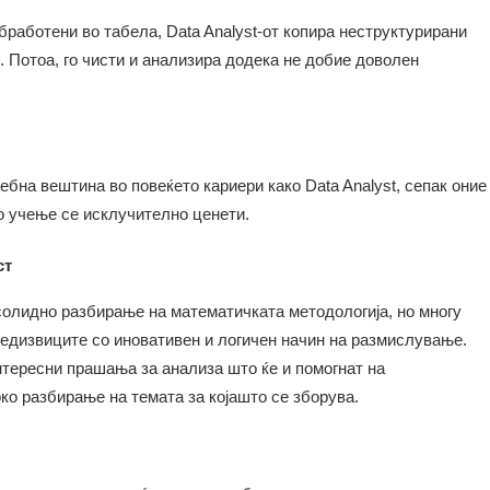
бработени во табела, Data Analyst-от копира неструктурирани
. Потоа, го чисти и анализира додека не добие доволен
бна вештина во повеќето кариери како Data Analyst, сепак оние
о учење се исклучително ценети.
ст
солидно разбирање на математичката методологија, но многу
редизвиците со иновативен и логичен начин на размислување.
нтересни прашања за анализа што ќе и помогнат на
ко разбирање на темата за којашто се зборува.