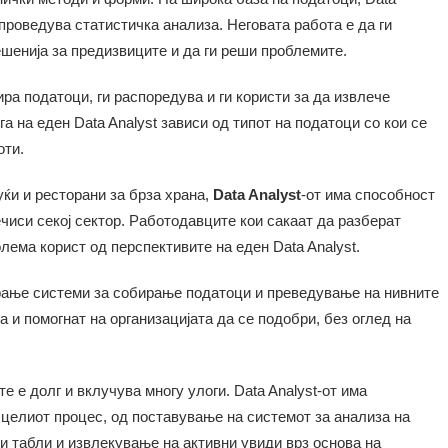
спроведува статистичка анализа. Неговата работа е да ги
ешенија за предизвиците и да ги реши проблемите.
ира податоци, ги распоредува и ги користи за да извлече
а на еден Data Analyst зависи од типот на податоци со кои се
оти.
уќи и ресторани за брза храна,
Data Analyst
-от има способност
чиси секој сектор. Работодавците кои сакаат да разберат
лема корист од перспективите на еден Data Analyst.
нирање системи за собирање податоци и преведување на нивните
а и помогнат на организацијата да се подобри, без оглед на
 е долг и вклучува многу улоги. Data Analyst-от има
 целиот процес, од поставување на системот за анализа на
и табли и извлекување на активни увиди врз основа на