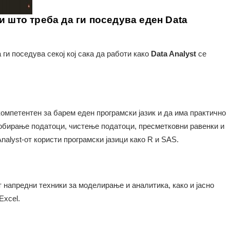
и што треба да ги поседува еден Data
ги поседува секој кој сака да работи како
Data Analyst
се
 компетентен за барем еден програмски јазик и да има практично
собирање податоци, чистење податоци, пресметковни равенки и
nalyst-от користи програмски јазици како R и SAS.
т напредни техники за моделирање и аналитика, како и јасно
Excel.