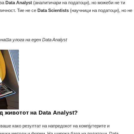
 за
Data Аnalyst
(аналитичари на податоци), но можеби не ти
личност. Тие не се
Data Scientists
(научници на податоци), но не
вната улога на еден Data Analyst
д животот на Data Аnalyst?
ваше како резултат на напредокот на компјутерите и
нички методи и форми. На широка база на податоци, Data