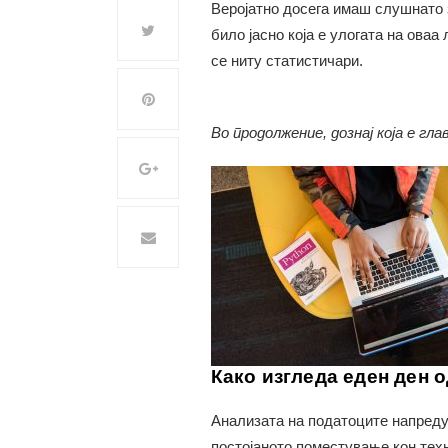
Веројатно досега имаш слушнато
било јасно која е улогата на оваа 
се ниту статистичари.
Во продолжение, дознај која е гла
Како изгледа еден ден о
Анализата на податоците напреду
постојаното поместување кон тех