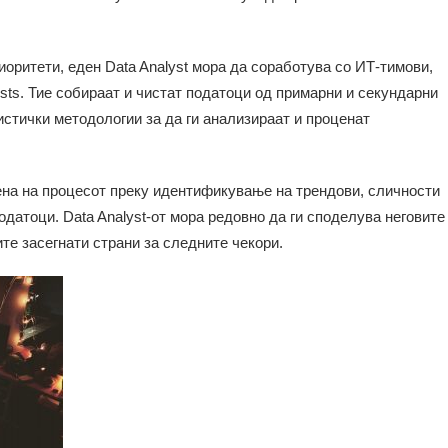
иоритети, еден Data Analyst мора да соработува со ИТ-тимови,
ists. Тие собираат и чистат податоци од примарни и секундарни
истички методологии за да ги анализираат и проценат
мена на процесот преку идентификување на трендови, сличности
одатоци. Data Analyst-от мора редовно да ги споделува неговите
ите засегнати страни за следните чекори.