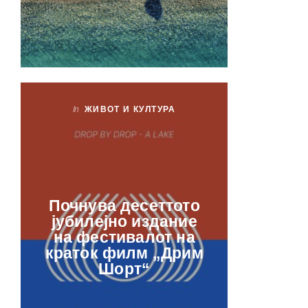
In
ЖИВОТ И КУЛТУРА
In
ЖИ
Лаб
Почнува десеттото
орга
јубилејно издание
францу
на фестивалот на
ве
краток филм „Дрим
отвор
Шорт“
рамкит
в