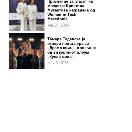
Признание за гласот на
младите: Кристина
Мукаетова наградена од
Women in Tech
Macedonia
мај 26, 2026
Тамара Тодевска ја
отвора новата ера со
„Драма квин“, прв сингл
од визуелниот албум
„Кукла жива“.
јуни 3, 2026