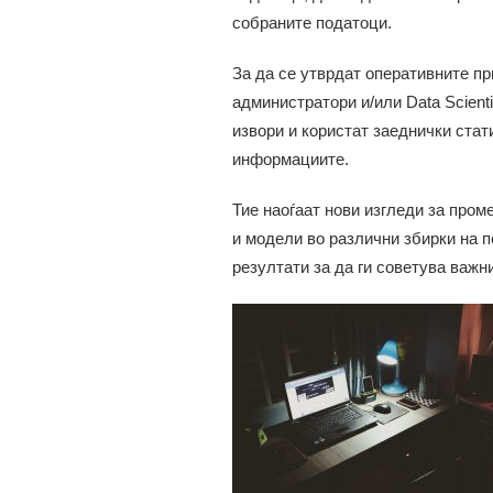
собраните податоци.
За да се утврдат оперативните пр
администратори и/или Data Scient
извори и користат заеднички стат
информациите.
Тие наоѓаат нови изгледи за про
и модели во различни збирки на п
резултати за да ги советува важн