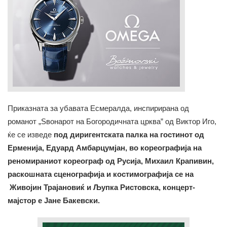
Приказната за убавата Есмералда, инспирирана од
романот „Ѕвонарот на Богородичната црква” од Виктор Иго,
ќе се изведе
под диригентската палка на гостинот од
Ерменија, Едуард Амбарцумјан, во кореографија на
реномираниот кореограф од Русија, Михаил Крапивин,
раскошната сценографија и костимографија се на
Живојин Трајановиќ и Љупка Ристовска, концерт-
мајстор е Јане Бакевски.