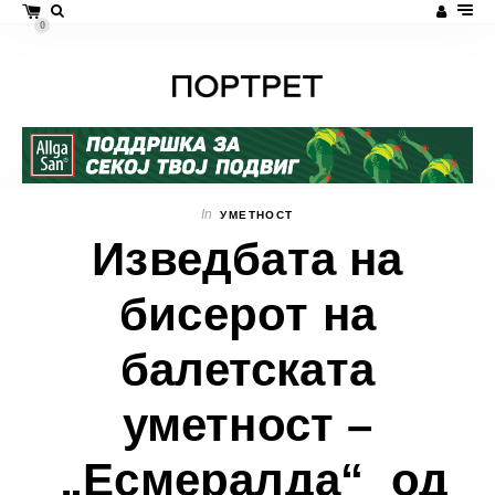
0
In
УМЕТНОСТ
Изведбата на
бисерот на
балетската
уметност –
„Есмералда“ од