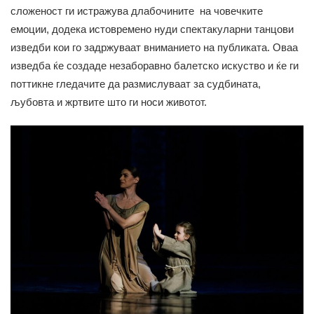
сложеност ги истражува длабочините на човечките
емоции, додека истовремено нуди спектакуларни танцови
изведби кои го задржуваат вниманието на публиката. Оваa
изведба ќе создаде незаборавно балетско искуство и ќе ги
поттикне гледачите да размислуваат за судбината,
љубовта и жртвите што ги носи животот.