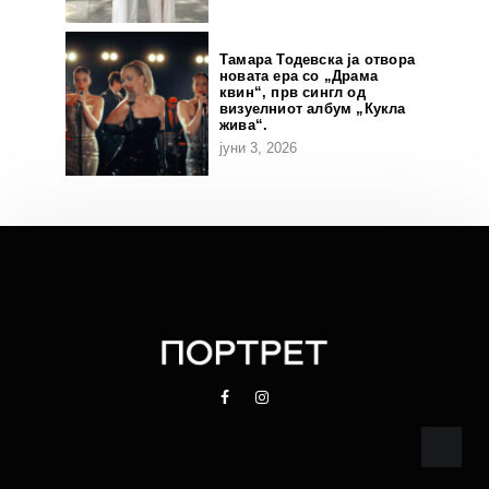
Тамара Тодевска ја отвора
новата ера со „Драма
квин“, прв сингл од
визуелниот албум „Кукла
жива“.
јуни 3, 2026