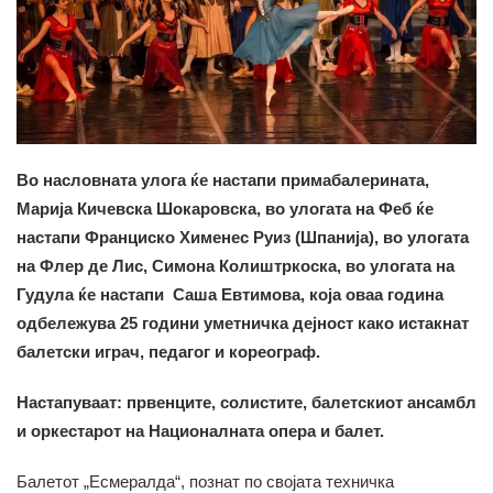
Во насловната улога ќе настапи примабалерината,
Марија Кичевска Шокаровска, во улогата на Феб ќе
настапи Франциско Хименес Руиз (Шпанија), во улогата
на Флер де Лис, Симона Колиштркоска, во улогата на
Гудула ќе настапи Саша Евтимова, која оваа година
одбележува 25 години уметничка дејност како истакнат
балетски играч, педагог и кореограф.
Настапуваат: првенците, солистите, балетскиот ансамбл
и оркестарот на Националната опера и балет.
Балетот „Есмералда“, познат по својата техничка