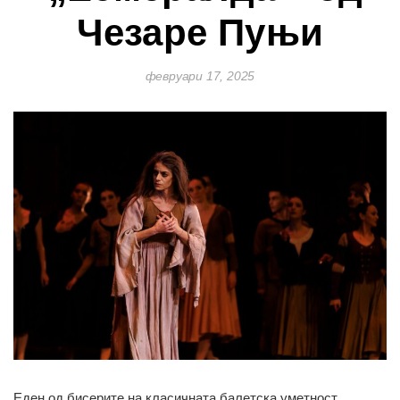
Чезаре Пуњи
февруари 17, 2025
Еден од бисерите на класичната балетска уметност