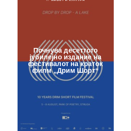
Почнува десеттото
јубилејно издание на
ф
фестивалот на краток
в
филм „Дрим Шорт“