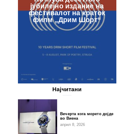
јубилејно издание на
ф
фестивалот на краток
в
филм „Дрим Шорт“
Најчитани
Вечерта кога морето дојде
во Виена
април 8, 2026