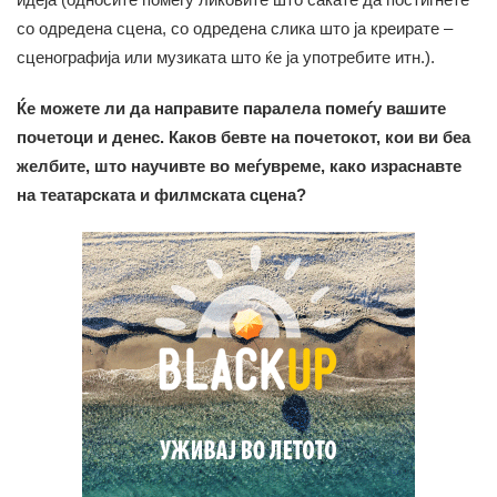
со одредена сцена, со одредена слика што ја креирате –
сценографија или музиката што ќе ја употребите итн.).
Ќе можете ли да направите паралела помеѓу вашите
почетоци и денес. Каков бевте на почетокот, кои ви беа
желбите, што научивте во меѓувреме, како израснавте
на театарската и филмската сцена?