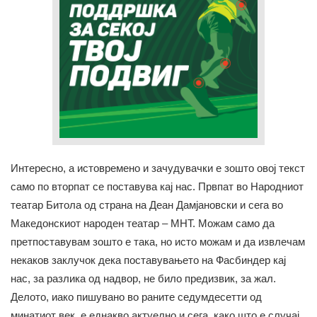
Интересно, а истовремено и зачудувачки е зошто овој текст
само по вторпат се поставува кај нас. Првпат во Народниот
театар Битола од страна на Деан Дамјановски и сега во
Македонскиот народен театар – МНТ. Можам само да
претпоставувам зошто е така, но исто можам и да извлечам
некаков заклучок дека поставувањето на Фасбиндер кај
нас, за разлика од надвор, не било предизвик, за жал.
Делото, иако пишувано во раните седумдесетти од
минатиот век, е еднакво актуелно и сега, како што е случај