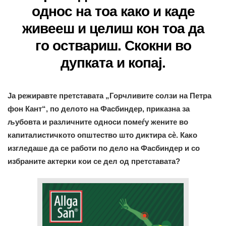
однос на тоа како и каде
живееш и целиш кон тоа да
го оствариш. Скокни во
дупката и копај.
Ја режиравте претставата „Горчливите солзи на Петра
фон Кант“, по делото на Фасбиндер, приказна за
љубовта и различните односи помеѓу жените во
капиталистичкото општество што диктира сè. Како
изгледаше да се работи по дело на Фасбиндер и со
избраните актерки кои се дел од претставата?