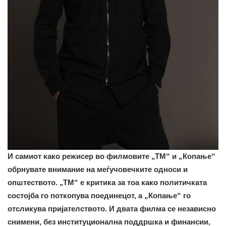
И самиот како режисер во филмовите „ТМ“ и „Копање“
обрнувате внимание на меѓучовечките односи и
општеството. „ТМ“ е критика за тоа како политичката
состојба го поткопува поединецот, а „Копање“ го
отсликува пријателството. И двата филма се независно
снимени, без институционална поддршка и финансии,