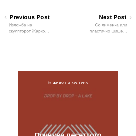
Previous Post
Next Post
Изложба на
Со лименка или
скулпторот Жарко…
пластично шише…
In
ЖИВОТ И КУЛТУРА
Почнува десеттото