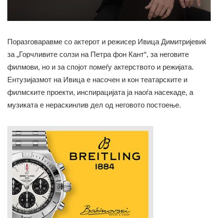
Поразговаравме со актерот и режисер Ивица Димитријевиќ
за „Горчливите солзи на Петра фон Кант“, за неговите
филмови, но и за спојот помеѓу актерството и режијата.
Ентузијазмот на Ивица е насочен и кон театарските и
филмските проекти, инспирацијата ја наоѓа насекаде, а
музиката е нераскинлив дел од неговото постоење.