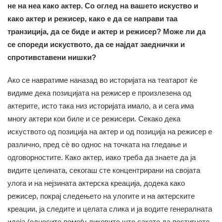
не на неа како актер. Со оглед на вашето искуство и
како актер и режисер, како е да се направи таа
транзиција, да се биде и актер и режисер? Може ли да
се спореди искуството, да се најдат заеднички и
спротивставени нишки?
Ако се навратиме наназад во историјата на театарот ќе
видиме дека позицијата на режисер е произлезена од
актерите, исто така низ историјата имало, а и сега има
многу актери кои биле и се режисери. Секако дека
искуството од позиција на актер и од позиција на режисер е
различно, пред сè во однос на точката на гледање и
одговорностите. Како актер, иако треба да знаете да ја
видите целината, секогаш сте концентрирани на својата
улога и на нејзината актерска креација, додека како
режисер, покрај следењето на улогите и на актерските
креации, ја следите и целата слика и ја водите генералната
идеја (односите помеѓу ликовите што сакате да постигнете