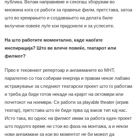
публика. Велам направивме и секогаш зборувам во
множина кога се работи за правење филм, претстава, затоа
што во креирањето и создавањето на делата биле
вклучени повеќе луѓе кои придонеле и за успесите.
На што работите моментално, каде наоѓате
инспирација? Што ве влече повеќе, театарот или
филмот?
Прво е тековниот репертоар и ангажманите во МНТ,
паралелно со тоа собирам енергија и правам некое лабаво
истражување за следниот театарски проект што го работам
и треба да биде готов некаде на крајот на октомври или
почетокот на ноември. Се работи за playable theater (игрив
театар), претстава што ќе биде прва од ваков тип кај нас.
Исто така, во однос на филмот имам за работа еден проект
што подолго време ни стои во фаза на монтажа, а и некои
нови ангажмани за кои во моментот не би можел да