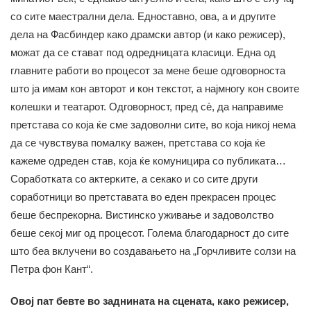
со сите маестрални дела. Едноставно, ова, а и другите
дела на Фасбиндер како драмски автор (и како режисер),
можат да се стават под одредницата класици. Една од
главните работи во процесот за мене беше одговорноста
што ја имам кон авторот и кон текстот, а најмногу кон своите
колешки и театарот. Одговорност, пред сè, да направиме
претстава со која ќе сме задоволни сите, во која никој нема
да се чувствува помалку важен, претстава со која ќе
кажеме одреден став, која ќе комуницира со публиката…
Соработката со актерките, а секако и со сите други
соработници во претставата во еден прекрасен процес
беше беспрекорна. Вистинско уживање и задоволство
беше секој миг од процесот. Голема благодарност до сите
што беа вклучени во создавањето на „Горчливите солзи на
Петра фон Кант“.
Овој пат бевте во заднината на сцената, како режисер,