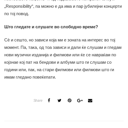
„Responsibility“, па можно е да има и пар јубилејни концерти
по тој повод.
Што гледате и слушате во слободно време?
Сè и сешто, но зависи која ми е зоната на интерес во тој
момент. Па, така, од тоа зависи и дали ќе слушам и гледам
нови музички изданија и филмови или ќе се навраќам по
којзнае кој пат на бендови и албуми што ги слушам со
години или, пак, на стари филмови или филмови што ги
имам гледано повеќепати.
Share