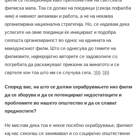
филмска мапа. Тоа се должи на поединци (секоја пофалба
ним) и нивниот ангажман и работа, а не на некаква
организирана национална стратегија. Но, се надевам дека
успесите на овие поединци ќе иницираат и подобра
сеопшта организираност во однос на иднината на
македонскиот филм. Што се однесува до темите на
филмовите, најверојатно авторите се задоволиле со
потребата да раскажуваат приказни за минатото и се
свртеле кон тоа што им се случува сега. :)))) :))))
Според вас, на што се должи охрабрувањето низ филм
да се зборува и да се потенцираат недостатоците и
проблемите во нашето општество и да се слават
предностите?
Не мислам дека тоа е некое посебно охрабрување, филмот
кај нас секогаш се занимавал и со социјално општествени