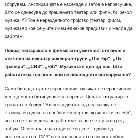
зборувам. Инспирацијата е насекаде и затоа е непресушна.
Што се однесува до прашањето театар или филм, би рекол
музика. 🙂 Тоа е неразделното тројство (театар, филм,
музика) во кое сè уште имам еднаков предизвик и желба да
работам.
Покрај театарската и филмската уметност, сте биле и
сте член на неколку рокенрол-групи „The Hip“, „ТБ
Трачери“, „СИЗ“, „Rib“. Музиката е дел од вас. Што
работите на тоа поле, кои се последните остварувања?
Само би додал уште нераскинлив, музиката е нераскинлив
дел од моето битисување и творење. Целата ситуација со
кризата со Ковид-19 и последиците од неа малку нè
стопира во однос на проби и концертни активности со „Rib“,
но тоа не значи дека не работиме на нов четврти по ред
албум. Освен тоа, оваа година е и десет години од
постоењето на „СИЗ“ и од издавањето на првиот албум