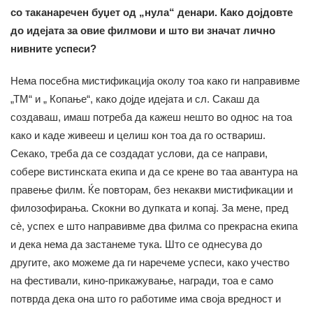
со таканаречен буџет од „нула“ денари. Како дојдовте
до идејата за овие филмови и што ви значат лично
нивните успеси?
Нема посебна мистификација околу тоа како ги направивме
„ТМ“ и „ Копање“, како дојде идејата и сл. Сакаш да
создаваш, имаш потреба да кажеш нешто во однос на тоа
како и каде живееш и целиш кон тоа да го оствариш.
Секако, треба да се создадат услови, да се направи,
собере вистинската екипа и да се крене во таа авантура на
правење филм. Ќе повторам, без некакви мистификации и
филозофирања. Скокни во дупката и копај. За мене, пред
сè, успех е што направивме два филма со прекрасна екипа
и дека нема да застанеме тука. Што се однесува до
другите, ако можеме да ги наречеме успеси, како учество
на фестивали, кино-прикажување, награди, тоа е само
потврда дека она што го работиме има своја вредност и