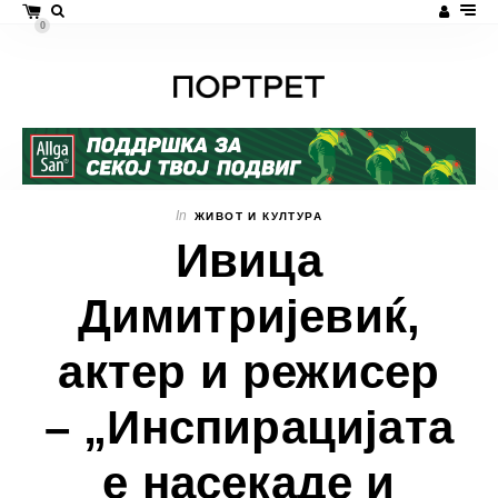
0
In
ЖИВОТ И КУЛТУРА
Ивица
Димитријевиќ,
актер и режисер
– „Инспирацијата
е насекаде и