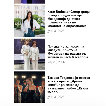
Како Brainster Group гради
бренд со луда мисија:
Македонија да стане
препознатлива по
квалитетно образование
јуни 3, 2026
Признание за гласот на
младите: Кристина
Мукаетова наградена од
Women in Tech Macedonia
мај 26, 2026
Тамара Тодевска ја отвора
новата ера со „Драма
квин“, прв сингл од
визуелниот албум „Кукла
жива“.
јуни 3, 2026