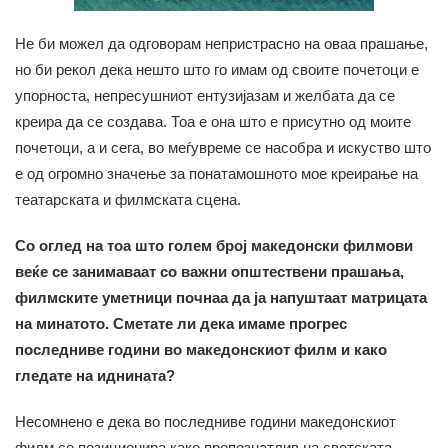
Не би можел да одговорам непристрасно на оваа прашање,
но би рекол дека нешто што го имам од своите почетоци е
упорноста, непресушниот ентузијазам и желбата да се
креира да се создава. Тоа е она што е присутно од моите
почетоци, а и сега, во меѓувреме се насобра и искуство што
е од огромно значење за понатамошното мое креирање на
театарската и филмската сцена.
Со оглед на тоа што голем број македонски филмови
веќе се занимаваат со важни општествени прашања,
филмските уметници почнаа да ја напуштаат матрицата
на минатото. Сметате ли дека имаме прогрес
последниве години во македонскиот филм и како
гледате на иднината?
Несомнено е дека во последниве години македонскиот
филм се позиционира како препознатлив на светската