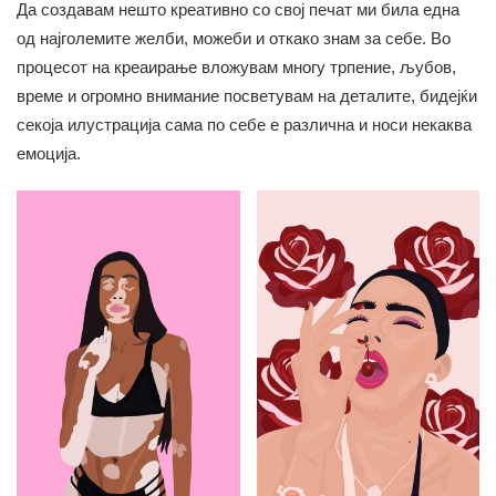
Да создавам нешто креативно со свој печат ми била една
од најголемите желби, можеби и откако знам за себе. Во
процесот на креаирање вложувам многу трпение, љубов,
време и огромно внимание посветувам на деталите, бидејќи
секоја илустрација сама по себе е различна и носи некаква
емоција.