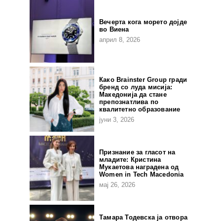
Вечерта кога морето дојде
во Виена
април 8, 2026
Како Brainster Group гради
бренд со луда мисија:
Македонија да стане
препознатлива по
квалитетно образование
јуни 3, 2026
Признание за гласот на
младите: Кристина
Мукаетова наградена од
Women in Tech Macedonia
мај 26, 2026
Тамара Тодевска ја отвора