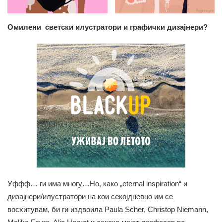
Омилени светски илустратори и графички дизајнери?
Уффф… ги има многу…Но, како „eternal inspiration“ и
дизајнери/илустратори на кои секојдневно им се
восхитувам, би ги издвоила Paula Scher, Christop Niemann,