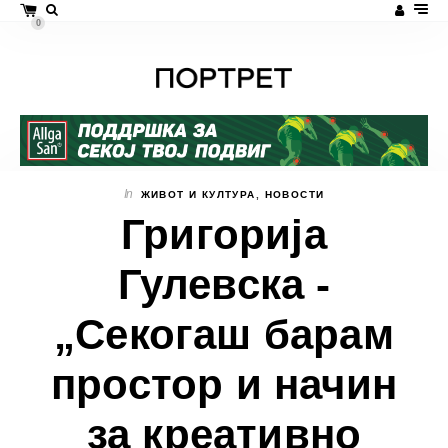
0
In
ЖИВОТ И КУЛТУРА
,
НОВОСТИ
Григорија
Гулевска -
„Секогаш барам
простор и начин
за креативно