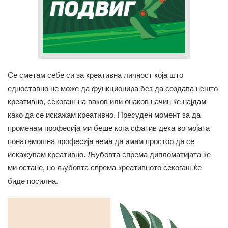
Се сметам себе си за креативна личност која што
едноставно не може да функционира без да создава нешто
креативно, секогаш на ваков или онаков начин ќе најдам
како да се искажам креативно. Пресуден момент за да
променам професија ми беше кога сфатив дека во мојата
понатамошна професија нема да имам простор да се
искажувам креативно. Љубовта спрема дипломатијата ќе
ми остане, но љубовта спрема креативното секогаш ќе
биде посилна.