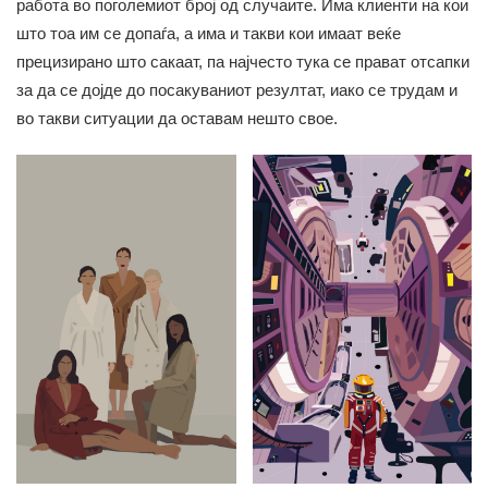
работа во поголемиот број од случаите. Има клиенти на кои
што тоа им се допаѓа, а има и такви кои имаат веќе
прецизирано што сакаат, па најчесто тука се прават отсапки
за да се дојде до посакуваниот резултат, иако се трудам и
во такви ситуации да оставам нешто свое.