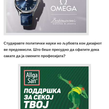
Студиравте политички науки но љубовта кон дизајнот
ве предомисли. Што беше пресудно да сфатите дека
сакате да ја смените професијата?