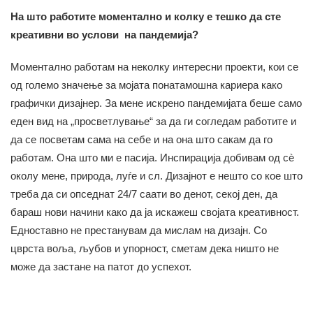
На што работите моментално и колку е тешко да сте
креативни во услови на пандемија?
Моментално работам на неколку интересни проекти, кои се
од големо значење за мојата понатамошна кариера како
графички дизајнер. За мене искрено пандемијата беше само
еден вид на „просветлување“ за да ги согледам работите и
да се посветам сама на себе и на она што сакам да го
работам. Она што ми е пасија. Инспирација добивам од сè
околу мене, природа, луѓе и сл. Дизајнот е нешто со кое што
треба да си опседнат 24/7 саати во денот, секој ден, да
бараш нови начини како да ја искажеш својата креативност.
Едноставно не престанувам да мислам на дизајн. Со
цврста воља, љубов и упорност, сметам дека ништо не
може да застане на патот до успехот.