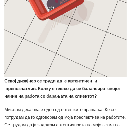
Секој дизајнер се труди да е автентичен и
препознатлив. Колку е тешко да се балансира својот
начин на работа со барањата на клиентот?
Мислам дека ова е едно од потешките прашања. Ќе се
потрудам да го одговорам од моја преспектива на работите.
Се трудам да ја задржам автентичноста на мојот стил на