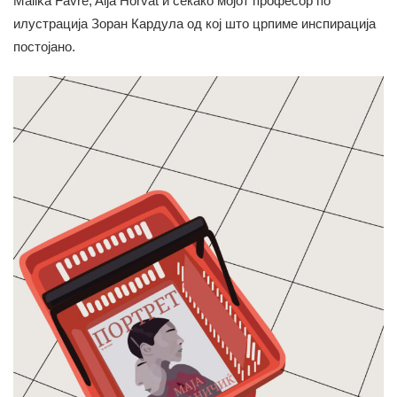
Malika Favre, Alja Horvat и секако мојот професор по
илустрација Зоран Кардула од кој што црпиме инспирација
постојано.