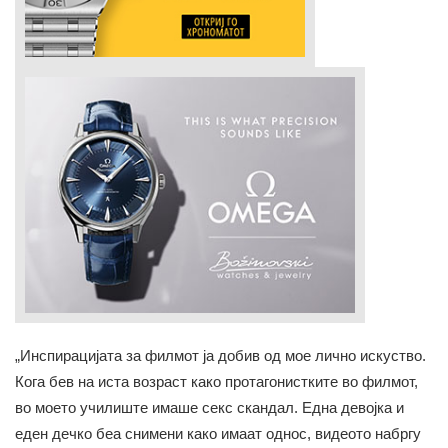
„Инспирацијата за филмот ја добив од мое лично искуство.
Кога бев на иста возраст како протагонистките во филмот,
во моето училиште имаше секс скандал. Една девојка и
еден дечко беа снимени како имаат однос, видеото набргу