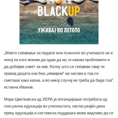
„Моето сеќавање за педагог или психолог во училиште не е
некој на кого можам да одам да му ги кажам проблемите и
да добијам совет за нив. Колку што се сеќавам таму ги
праќаа децата кои беа „немирни“ на часови и тоа се
сметаше како казна, а во никој случај не треба да биде тоа“,
истакна Иванов.
Мери Цветковска од ХЕРА ја потенцираше потребата од
сексуална едукација во училиштата, нагласувајќи дека
преку едукација и системска поддршка може видливо да се