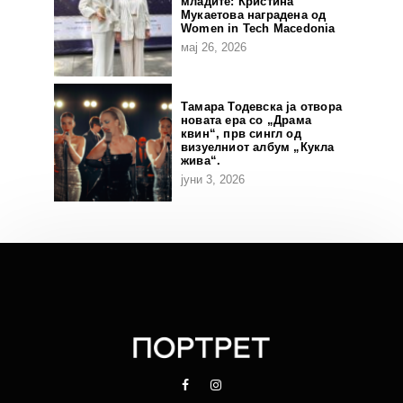
младите: Кристина
Мукаетова наградена од
Women in Tech Macedonia
мај 26, 2026
Тамара Тодевска ја отвора
новата ера со „Драма
квин“, прв сингл од
визуелниот албум „Кукла
жива“.
јуни 3, 2026