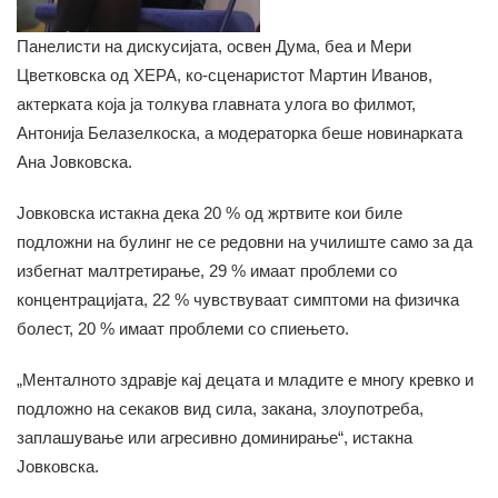
Панелисти на дискусијата, освен Дума, беа и Мери
Цветковска од ХЕРА, ко-сценаристот Мартин Иванов,
актерката која ја толкува главната улога во филмот,
Антонија Белазелкоска, а модераторка беше новинарката
Ана Јовковска.
Јовковска истакна дека 20 % од жртвите кои биле
подложни на булинг не се редовни на училиште само за да
избегнат малтретирање, 29 % имаат проблеми со
концентрацијата, 22 % чувствуваат симптоми на физичка
болест, 20 % имаат проблеми со спиењето.
„Менталното здравје кај децата и младите е многу кревко и
подложно на секaков вид сила, закана, злоупотреба,
заплашување или агресивно доминирање“, истакна
Јовковска.