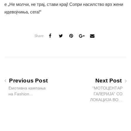
е „Не молчи, не трај, стави крај! Сопри насилство врз жени
идевојчиња, сега!“
Share
Previous Post
Next Post
Емотивна кампања
“МОТОЦЕНТАР
на Fashion…
ГАЛЕРИЈА” СО
ЛОКАЦИЈА ВО…