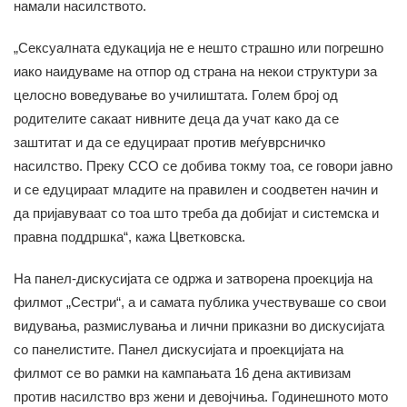
намали насилството.
„Сексуалната едукација не е нешто страшно или погрешно
иако наидуваме на отпор од страна на некои структури за
целосно воведување во училиштата. Голем број од
родителите сакаат нивните деца да учат како да се
заштитат и да се едуцираат против меѓуврсничко
насилство. Преку ССО се добива токму тоа, се говори јавно
и се едуцираат младите на правилен и соодветен начин и
да пријавуваат со тоа што треба да добијат и системска и
правна поддршка“, кажа Цветковска.
На панел-дискусијата се одржа и затворена проекција на
филмот „Сестри“, а и самата публика учествуваше со свои
видувања, размислувања и лични приказни во дискусијата
со панелистите. Панел дискусијата и проекцијата на
филмот се во рамки на кампањата 16 дена активизам
против насилство врз жени и девојчиња. Годинешното мото