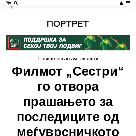
0
In
ЖИВОТ И КУЛТУРА
,
НОВОСТИ
Филмот „Сестри“
го отвора
прашањето за
последиците од
меѓуврсничкото