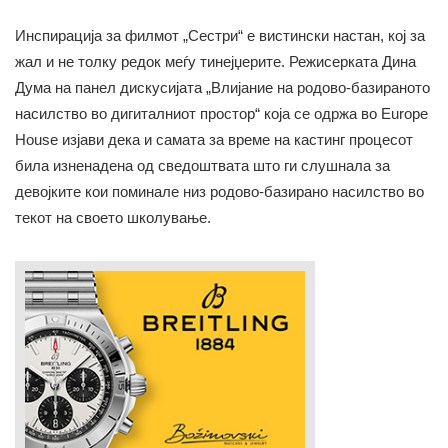
Инспирација за филмот „Сестри“ е вистински настан, кој за
жал и не толку редок меѓу тинејџерите. Режисерката Дина
Дума на панел дискусијата „Влијание на родово-базираното
насилство во дигиталниот простор“ која се одржа во Europe
House изјави дека и самата за време на кастинг процесот
била изненадена од сведоштвата што ги слушнала за
девојките кои поминале низ родово-базирано насилство во
текот на своето школување.