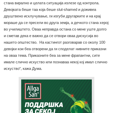
стана вирално и целата ситуација излезе од контрола.
Девојката беше таа која беше slut-shamed и доживеа
друштвено исклучување, ги изгуби другарките и на крај
мораше да се пресели во друга земја, а дечкото стана херој
во училиштето. Оваа неправда остана со мене уште долго
и сметав дека е важно да се отвори оваа дискусија во
нашето општество. На кастингот разговарав со околу 100
девојки кои беа отворени да ги споделат нивните приказни
на оваа тема. Приказните беа за мене фрапантни, сите
имале слично искуство или познаваа некој кој имал слично
искуство“, кажа Дума.