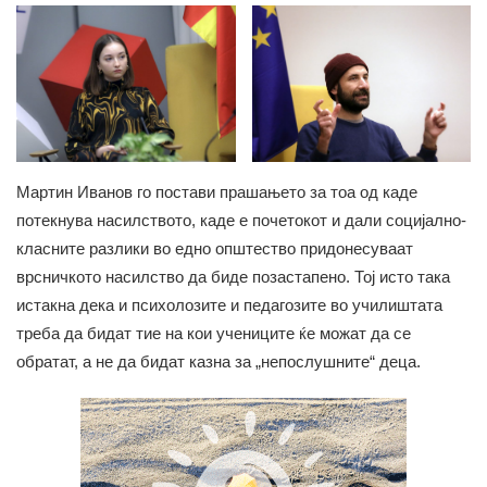
Мартин Иванов го постави прашањето за тоа од каде
потекнува насилството, каде е почетокот и дали социјално-
класните разлики во едно општество придонесуваат
врсничкото насилство да биде позастапено. Тој исто така
истакна дека и психолозите и педагозите во училиштата
треба да бидат тие на кои учениците ќе можат да се
обратат, а не да бидат казна за „непослушните“ деца.