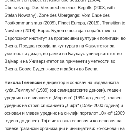
Übersetzung: Das Versprechen eines Begriffs (2008, with
Stefan Nowotny), Zone des Übergangs: Vom Ende des
Postkommunismus (2009), Findet Europa, (2015), Transition to
Nowhere (2019). Борис Буден е постојан соработник на
Европскиот институт за прогресивни културни политики, во
Виена. Предва теорија на културата на Факултетот за
уметност и дизајн, во рамки на Баухаус универзитетот во
Вајмар и на Универзитетот за применети уметности во
Виена. Борис Буден живее и работи во Виена.
Никола Гелевски
е директор и основач на издавачката
куќа „Темплум“ (1989) (од самиздатските денови), главен
уредник на списанието „Маргина“ (1994 до денес), главен
уредник на стрип списанието „Лифт“ (1995- 2000 година) и
основач и главен уредник на он-лајн порталот „Окно“ (2009
година до денес). Тој е исто така основач и ко-основач на
повеќе граѓански организации и иницијативи: ко-основач на