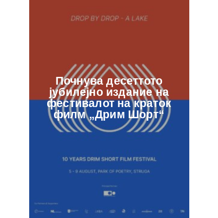
Почнува десеттото
јубилејно издание на
ф
фестивалот на краток
в
филм „Дрим Шорт“