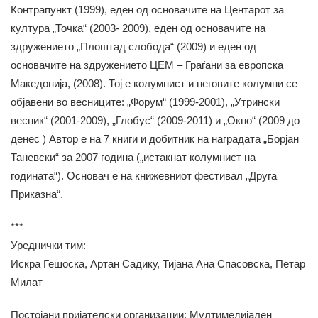
Контрапункт (1999), еден од основачите на Центарот за
култура „Точка“ (2003- 2009), еден од основачите на
здружението „Плоштад слобода“ (2009) и еден од
основачите на здружението ЦЕМ – Граѓани за европска
Македонија, (2008). Тој е колумнист и неговите колумни се
објавени во весниците: „Форум“ (1999-2001), „Утрински
весник“ (2001-2009), „Глобус“ (2009-2011) и „Окно“ (2009 до
денес ) Автор е на 7 книги и добитник на наградата „Борјан
Таневски“ за 2007 година („истакнат колумнист на
годината“). Основач е на книжевниот фестивал „Друга
Приказна“.
***
Уреднички тим:
Искра Гешоска, Артан Садику, Тијана Ана Спасовска, Петар
Милат
Постојани пријателски организации: Мултимедијален