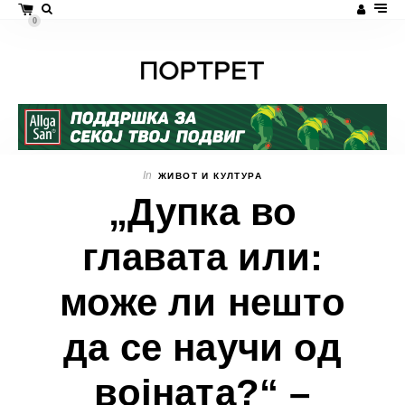
0
In
ЖИВОТ И КУЛТУРА
„Дупка во
главата или:
може ли нешто
да се научи од
војната?“ –