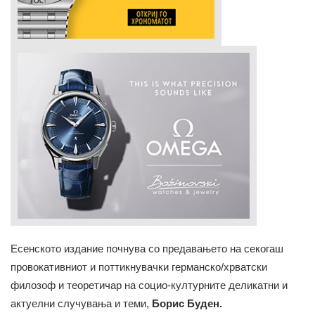
Есенското издание почнува со предавањето на секогаш
провокативниот и поттикнувачки германско/хрватски
филозоф и теоретичар на социо-културните деликатни и
актуелни случувања и теми,
Борис Буден.