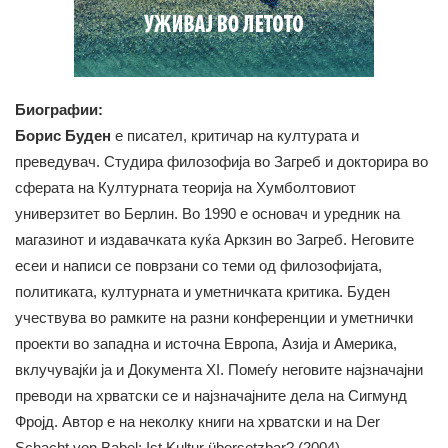
Биографии:
Борис Буден
е писател, критичар на културата и
преведувач. Студира филозофија во Загреб и докторира во
сферата на Културната теорија на Хумболтовиот
универзитет во Берлин. Во 1990 е основач и уредник на
магазинот и издавачката куќа Аркзин во Загреб. Неговите
есеи и написи се поврзани со теми од филозофијата,
политиката, културната и уметничката критика. Буден
учествува во рамките на разни конференции и уметнички
проекти во западна и источна Европа, Азија и Америка,
вклучувајќи ја и Документа XI. Помеѓу неговите најзначајни
преводи на хрватски се и најзначајните дела на Сигмунд
Фројд. Автор е на неколку книги на хрватски и на Der
Schacht von Babel: Ist Kultur übersetzbar? (2004),