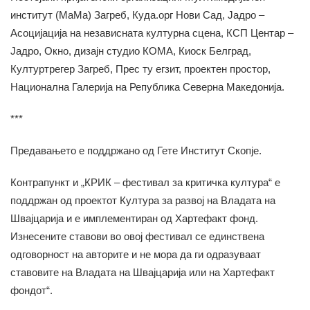
институт (МаМа) Загреб, Куда.орг Нови Сад, Јадро –
Асоцијација на независната културна сцена, КСП Центар –
Јадро, Окно, дизајн студио КОМА, Киоск Белград,
Културтрегер Загреб, Прес ту егзит, проектен простор,
Национална Галерија на Република Северна Македонија.
***
Предавањето е поддржано од Гете Институт Скопје.
Контрапункт и „КРИК – фестивал за критичка култура“ е
поддржан од проектот Култура за развој на Владата на
Швајцарија и е имплементиран од Хартефакт фонд.
Изнесените ставови во овој фестивал се единствена
одговорност на авторите и не мора да ги одразуваат
ставовите на Владата на Швајцарија или на Хартефакт
фондот“.