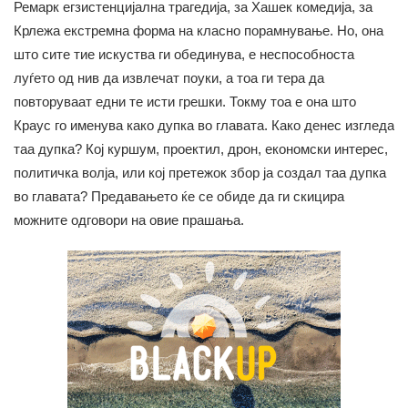
Ремарк егзистенцијална трагедија, за Хашек комедија, за
Крлежа екстремна форма на класно порамнување. Но, она
што сите тие искуства ги обединува, е неспособноста
луѓето од нив да извлечат поуки, а тоа ги тера да
повторуваат едни те исти грешки. Токму тоа е она што
Краус го именува како дупка во главата. Како денес изгледа
таа дупка? Кој куршум, проектил, дрон, економски интерес,
политичка волја, или кој претежок збор ја создал таа дупка
во главата? Предавањето ќе се обиде да ги скицира
можните одговори на овие прашања.