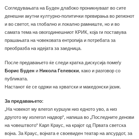
Согледувањата на Буден длабоко проникнуваат во сите
денешни акутни културно-политички превирања во регионот
и во светот, на глобално и локално рамниште, но и во
самата тема на овогодинешниот КРИК, која ги поставува
прашањата на човековата ентропија и потребата за
преобразба на идејата за заедница.
После предавањето ќе следи кратка дискусија помеѓу
Борис Буден
и
Никола Гелевски
, како и разговор со
публиката.
Настанот ќе се одржи на хрватски и македонски јазик.
За предавањето:
„На човекот му влегол куршум низ едното уво, а низ
другото му излегол надвор“, напиша во „Последните денови
на човештвото“ Карл Краус, на крајот од Првата светска
војна. За Краус, војната е своевиден театар на апсурдот, за