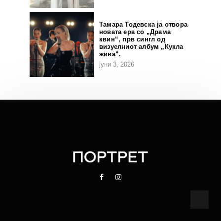
Тамара Тодевска ја отвора
новата ера со „Драма
квин“, прв сингл од
визуелниот албум „Кукла
жива“.
јуни 3, 2026