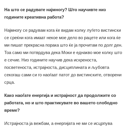
На што се радувате најмногу? Што научивте низ
годините креативна работа?
Најмногу се радувам кога ќе видам колку луѓето вистински
се среќни кога имаат некое мое дело во рацете или кога ќе
ми пишат прекрасна порака што ќе ја прочитам по долг ден.
Тоа само ми потврдува дека Моки е еднакво мое колку што
е сечие. Низ годините научив дека искреноста,
посветеноста, истрајноста, дисциплината и љубовта
секогаш сами си го наоѓаат патот до вистинските, отворени
срца.
Како наоѓате енергија и истрајност да продолжите со
работата, но и што практикувате во вашето слободно
време?
Истрајноста ја вежбам, а енергијата не ми се исцрпува