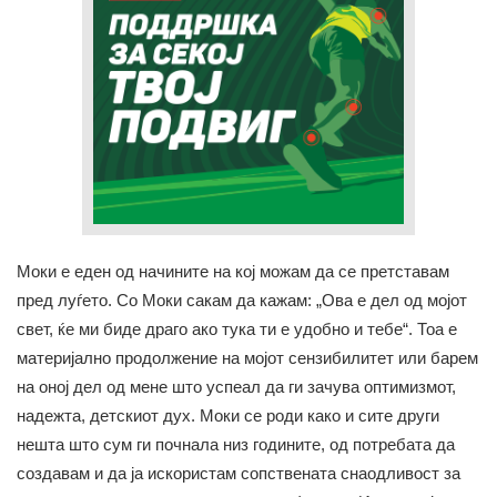
Моки е еден од начините на кој можам да се претставам
пред луѓето. Со Моки сакам да кажам: „Ова е дел од мојот
свет, ќе ми биде драго ако тука ти е удобно и тебе“. Тоа е
материјално продолжение на мојот сензибилитет или барем
на оној дел од мене што успеал да ги зачува оптимизмот,
надежта, детскиот дух. Моки се роди како и сите други
нешта што сум ги почнала низ годините, од потребата да
создавам и да ја искористам сопствената снаодливост за