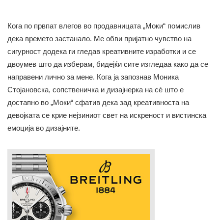
Кога по првпат влегов во продавницата „Моки“ помислив
дека времето застанало. Ме обви пријатно чувство на
сигурност додека ги гледав креативните изработки и се
двоумев што да изберам, бидејќи сите изгледаа како да се
направени лично за мене. Кога ја запознав Моника
Стојановска, сопственичка и дизајнерка на сè што е
достапно во „Моки“ сфатив дека зад креативноста на
девојката се крие нејзиниот свет на искреност и вистинска
емоција во дизајните.