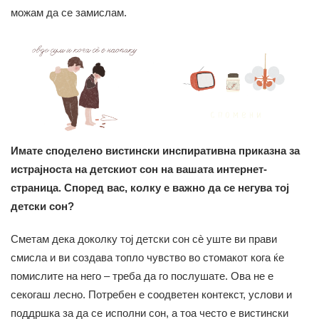
можам да се замислам.
Имате споделено вистински инспиративна приказна за
истрајноста на детскиот сон на вашата интернет-
страница. Според вас, колку е важно да се негува тој
детски сон?
Сметам дека доколку тој детски сон сè уште ви прави
смисла и ви создава топло чувство во стомакот кога ќе
помислите на него – треба да го послушате. Ова не е
секогаш лесно. Потребен е соодветен контекст, услови и
поддршка за да се исполни сон, а тоа често е вистински