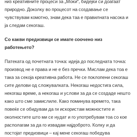
низ креативните процеси за „Моки“, бидејќи си доаѓаат
природно. Доколку во процесот на создавање се
чувствувам комотно, знам дека таа е правилната насока и
ја следам секогаш.
Со какви предизвици се имате соочено низ
работењето?
Патеката од почетната точка: идеја до последната точка:
производ не е права и не е без пречки. Мислам дека тоа е
така за секоја креативна работа. Не се поклопени секогаш
сите делови од сложувалката. Некогаш недостига сила,
некогаш време, а некогаш и услови за да се создаде нешто
како што сме замислиле. Како поминува времето, така
повеќе се обидувам да ги искористам можностите и
околностите што ми се нудат и го употребувам тоа со кое
располагам за да го извадам најдоброто. Колку и да
постојат предизвици – кај мене секогаш победува