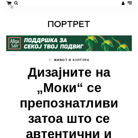
0
In
ЖИВОТ И КУЛТУРА
Дизајните на
„Моки“ се
препознатливи
затоа што се
автентични и