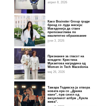
април 8, 2026
Како Brainster Group гради
бренд со луда мисија:
Македонија да стане
препознатлива по
квалитетно образование
јуни 3, 2026
Признание за гласот на
младите: Кристина
Мукаетова наградена од
Women in Tech Macedonia
мај 26, 2026
Тамара Тодевска ја отвора
новата ера со „Драма
квин“, прв сингл од
визуелниот албум „Кукла
жива“.