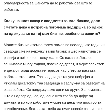
благодарноста за шансата да го работам ова што го
работам.
Колку нашиот пазар е соодветен за мал бизнис, дали
сметате дека е потребна поголема поддршка во однос
на одржување на тој мал бизнис, особено за жените?
Малите бизниси земаа голем замав во последните години и
сведоци сме на неколку такви бизниси што навистина се
развија и веќе не се толку мали. Со ваква работа се
занимавам многу години, повеќе од десет, и мојот впечаток
е дека оттогаш досега интересот на луѓето за ваквата
работа е зголемен. Таа заедница станува побројна и
мислам дека токму таа заедница е заслужна за развојот на
оваа работа. Се поддржуваме едни со други. За помошта
што е надвор од нас, односно што треба да дојде од
државата во која работиме – сметам дека има простор за
подобрување. Државата треба да нуди повеќе различни и