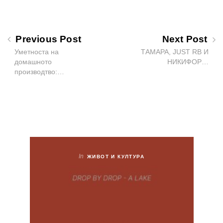
Previous Post
Next Post
Уметноста на
ТАМАРА, JUST RB И
домашното
НИКИФОР…
производтво:…
In
ЖИВОТ И КУЛТУРА