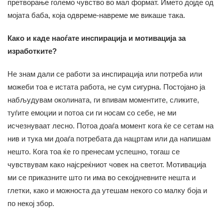
претворање големо чувство во мал формат. Името дојде од
мојата баба, која одвреме-навреме ме викаше така.
Како и каде наоѓате инспирација и мотивација за
изработките?
Не знам дали се работи за инспирација или потреба или
можеби тоа е истата работа, не сум сигурна. Постојано ја
набљудувам околината, ги впивам моментите, сликите,
туѓите емоции и потоа си ги носам со себе, не ми
исчезнуваат лесно. Потоа доаѓа момент кога ќе се сетам на
нив и тука ми доаѓа потребата да нацртам или да напишам
нешто. Кога тоа ќе го пренесам успешно, тогаш се
чувствувам како најсреќниот човек на светот. Мотивација
ми се приказните што ги има во секојдневните нешта и
глетки, како и можноста да утешам некого со малку боја и
по некој збор.