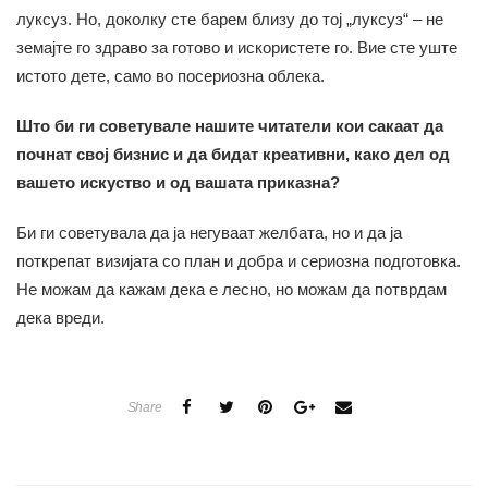
луксуз. Но, доколку сте барем близу до тој „луксуз“ – не
земајте го здраво за готово и искористете го. Вие сте уште
истото дете, само во посериозна облека.
Што би ги советувале нашите читатели кои сакаат да
почнат свој бизнис и да бидат креативни, како дел од
вашето искуство и од вашата приказна?
Би ги советувала да ја негуваат желбата, но и да ја
поткрепат визијата со план и добра и сериозна подготовка.
Не можам да кажам дека е лесно, но можам да потврдам
дека вреди.
Share