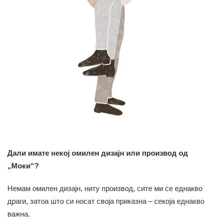
Дали имате некој омилен дизајн или производ од
„Моки“?
Немам омилен дизајн, ниту производ, сите ми се еднакво
драги, затоа што си носат своја приказна – секоја еднакво
важна.