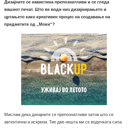
Дизајните се навистина препознатливи и се гледа
вашиот печат. Што ве води низ дизајнирањето и
цртањето како креативен процес на создавање на
предметите од „Моки“?
Мислам дека дизајните се препознатливи затоа што се
автентични и искрени. Тие две нешта ми се водечката сила