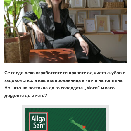
Се гледа дека изработките ги правите од чиста љубов и
задоволство, а вашата продавница е катче на топлина.
Но, што ве поттикна да го создадете „Моки“ и како
дојдовте до името?