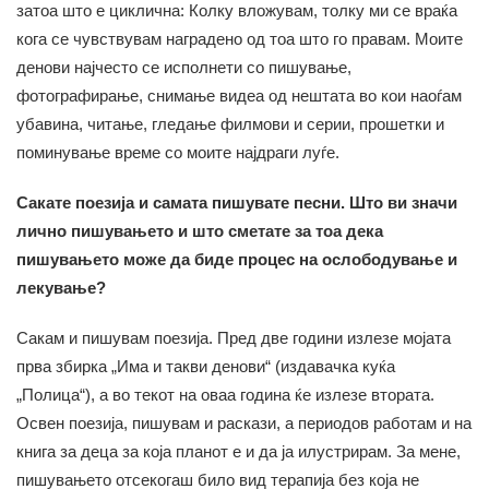
затоа што е циклична: Колку вложувам, толку ми се враќа
кога се чувствувам наградено од тоа што го правам. Моите
денови најчесто се исполнети со пишување,
фотографирање, снимање видеа од нештата во кои наоѓам
убавина, читање, гледање филмови и серии, прошетки и
поминување време со моите најдраги луѓе.
Сакате поезија и самата пишувате песни. Што ви значи
лично пишувањето и што сметате за тоа дека
пишувањето може да биде процес на ослободување и
лекување?
Сакам и пишувам поезија. Пред две години излезе мојата
прва збирка „Има и такви денови“ (издавачка куќа
„Полица“), а во текот на оваа година ќе излезе втората.
Освен поезија, пишувам и раскази, а периодов работам и на
книга за деца за која планот е и да ја илустрирам. За мене,
пишувањето отсекогаш било вид терапија без која не