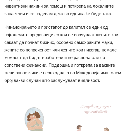
инвентивни начини за помош и поткрепа на локалните
занаетчии и се надевам дека во иднина ќе биде така.
Финансирањето и пристапот до капитал се едни од
најголемите предизвици со кои се соочуваат жените кои
сакаат да почнат бизнис, особено самохраните мајки,
жените со попреченост или жените кои никогаш немале
можност да бидат вработени и не располагале со
сопствени финансии. Поддршка и поткрепа за ваквите
жени-занаетчики е неопходна, а во Македонија има голем
број вакви случаи што заслужуваат видливост.