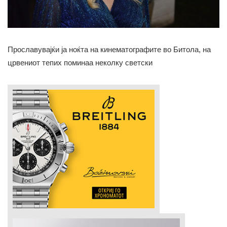
Прославувајќи ја ноќта на кинематографите во Битола, на
црвениот тепих поминаа неколку светски