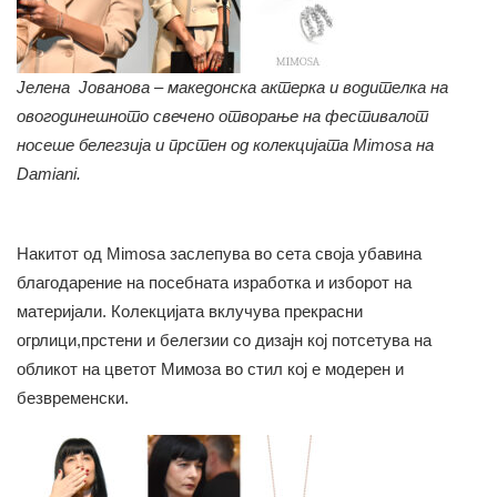
Јелена Јованова – македонска актерка и водителка на
овогодинешното свечено отворање на фестивалот
носеше белегзија и прстен од колекцијата Mimosa на
Damiani.
Накитот од Mimosa заслепува во сета своја убавина
благодарение на посебната изработка и изборот на
материјали. Колекцијата вклучува прекрасни
огрлици,прстени и белегзии со дизајн кој потсетува на
обликот на цветот Мимоза во стил кој е модерен и
безвременски.