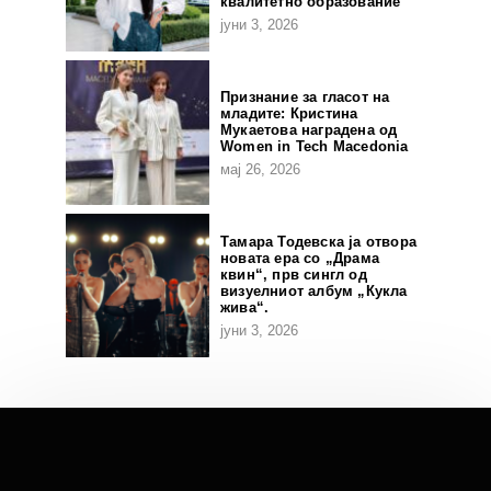
квалитетно образование
јуни 3, 2026
Признание за гласот на
младите: Кристина
Мукаетова наградена од
Women in Tech Macedonia
мај 26, 2026
Тамара Тодевска ја отвора
новата ера со „Драма
квин“, прв сингл од
визуелниот албум „Кукла
жива“.
јуни 3, 2026