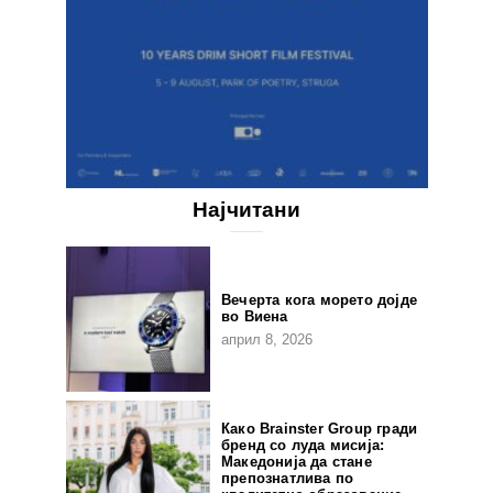
Најчитани
Вечерта кога морето дојде
во Виена
април 8, 2026
Како Brainster Group гради
бренд со луда мисија:
Македонија да стане
препознатлива по