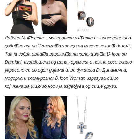
Лабина Митевска – македонска актерка и , овогодинешна
добитничка на “Големата ѕвезда на македонскиот филм”.
Таа ја избра црната варијанта на колекцијата D-Icon од
Damiani, изработена од црна керамика и нежно розе злато
украсено со по еден дијамант во буквата D.
Динамична,
модерна и гламурозна: D.Icon Woman изразува стил
кој жената што го носи ја издвојува од сите други.