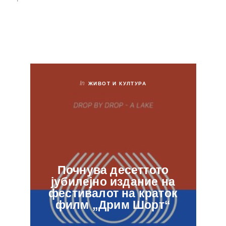
In
ЖИВОТ И КУЛТУРА
Почнува десеттото
јубилејно издание на
ф
фестивалот на краток
в
филм „Дрим Шорт“