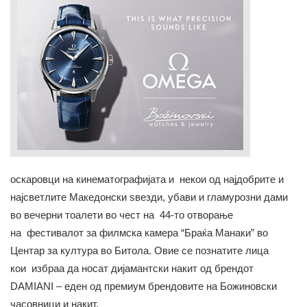
оскаровци на кинематографијата и некои од најдобрите и
најсветлите Македонски ѕвезди, убави и гламурозни дами
во вечерни тоалети во чест на 44-то отворање
на фестивалот за филмска камера “Браќа Mанаки” во
Центар за култура во Битола. Овие се познатите лица
кои избраа да носат дијамантски накит од брендот
DAMIANI – еден од премиум брендовите на Божиновски
часовници и накит.