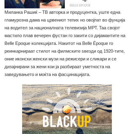
Миланка Рашиќ – ТВ авторка и продуцентка, уште една
гламурозна дама на црвениот тепих но овојпат во фунција
на водител за националната телевизија МРТ. Таа својот
мастило плав вечерен фустан го закити со дијамантите на
Belle Epoque колекцијата. Накитот на Belle Époque го
реинкарнираат стилот на филмските ѕвезди од 1920-тите,
оние иконски женски музи на режисери и сликари и се
дизајнирани за жени кои ја разбираат уметноста на
заведувањето и моќта на фасцинацијата.