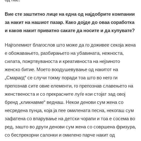
Вие сте заштитно лице на една од најдобрите компании
за накит на нашиот пазар. Како дојде до оваа соработка
и каков накит приватно сакате да носите и да купувате?
Најголемиот благослов што може да го доживее секоја жена
е обожавањето, разбирањето на убавината, нежноста,
силата, пожртвуваноста и креативноста на нејзиното
женско битие. Моето воодушевување од накитот на
„Смарагд“ се случи токму поради тоа што во него ги
препознав сите овие елементи, го препознав славењето на
женственоста и со прекрасните луѓе кои стојат зад овој
бренд „кликнавме“ веднаш. Некои денови сум жена со
несредена пунџа, која ја пее омилената песна, некогаш сум
зафатена со впарување на детски чорапи и тоа е сосема во
ред, зашто во други денови сум жена со совршена фризура,
со беспрекорни салонки и омилено парче накит од