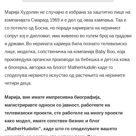
Марија Худолин не случајно е избрана за заштитно лице на
компанијата Смарагд 1969 и е дел од оваа кампања. Таа е
со потекло од Босна, но поради кариерата на нејзиниот
сопруг кој е дипломат, има живеено во голем број на градови
и држави. Во нејзината кариера била познато телевизиско
лице, моделка, сопственичка на компанија Baby Boo, која
произведува органски производи за бебешка и детска кожа
и блогерка, авторка на блогот MatherHudolin каде го
споделува нејзиното искуство од растењето на нејзините
четири деца.
Марија, вие имате импресивна биографија,
магистриравте односи со јавност, работевте на
телевизиски проекти, сте работеле на многу проекти
како модел, имате сопствен бизнис и блог
„MatherHudolin“, каде што го споделувате вашето