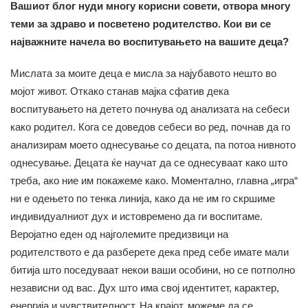
Вашиот блог нуди многу корисни совети, отвора многу
теми за здраво и посветено родителство. Кои ви се
најважните начела во воспитувањето на вашите деца?
Мислата за моите деца е мисла за најубавото нешто во
мојот живот. Откако станав мајка сфатив дека
воспитувањето на детето почнува од анализата на себеси
како родител. Кога се доведов себеси во ред, почнав да го
анализирам моето однесување со децата, па потоа нивното
однесување. Децата ќе научат да се однесуваат како што
треба, ако ние им покажеме како. Моментално, главна „игра“
ни е одењето по тенка линија, како да не им го скршиме
индивидуалниот дух и истовремено да ги воспитаме.
Веројатно еден од најголемите предизвици на
родителството е да разберете дека пред себе имате мали
битија што поседуваат некои ваши особини, но се потполно
независни од вас. Дух што има свој идентитет, карактер,
енергија и чувствителност. На крајот, можеме да се