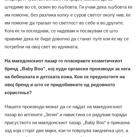
штедиме во сè, освен во љубовта. Ги учам дека љубовта ќе
им помогне, без разлика колку е суров светот околу нив, ќе
им помогне да трагаат по светлост во себе и во другите.
Кога ќе ги погледнам, се надевам и посакувам сè што
правиме дека ќе биде доволно да станат луѓе кои ќе му се
потребни на овој свет во иднината.
На македонскиот пазар го пласиравте козметичкиот
бренд „Baby Boo“, кој нуди органски производи за нега
на бебешката и детската кожа. Кои се предностите на
овој бренд и што се придобивките од редовното
користење?
Нашите производи можат да се најдат на македонскиот
пазар во аптеките „Зегин“ и навистина се радувам поради
присуството на македонскиот пазар. „Baby Boo“ е приказна
зад која стојат две мајки, кои ги поврзува заедничка цел, а