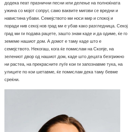
додека пеат празнични песни или делење на полноќната
ужина со мојот сопруг, само ваквите мигови се вредни и
навистина убави. Семејството ми носи мир и спокој и
поради нив секој нов град ми е убав како разгледница. Секој
град ми ги подава рацете, зашто знам каде и да одиме, ќе го
земеме нашиот дом. А домот е таму каде што е
семејството. Некогаш, кога ќе помислам на Скопје, на
зелениот двор од нашиот дом, каде што децата безгрижно
ни растеа, на прекрасните луѓе кои ги запознавме тука, на
улиците по кои шетавме, ќе помислам дека таму бевме
среќни.