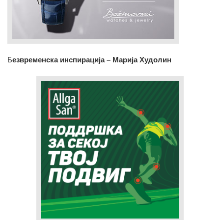
Б
езвременска инспирација – Марија Худолин