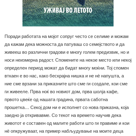
Поради работата на мојот сопруг често се селиме и можам
да кажам дека можноста да патуваш со семејството и да
живееш во различни градови е многу голем предизвик, но и
носи неизмерна радост. Спомените на некое место или некој
определен период можат да бидат многу моќни. Тој спомен
вткаен е во нас, како бескрајна нишка и не нè напушта, а
ние сме врзани за приказните што сме ги создале, кои сме
ги живееле. Прва ноќ во новиот дом, прва шолја кафе,
првото цвеќе од нашата градина, првата саботна
прошетка… Секој дом ни е исполнет со нова приказна, која
заедно ја откривавме. Со текот на времето научив дека
животот е составен од малите работи што ги правиме и кои
нè опкружуваат, на пример набљудување на моите деца