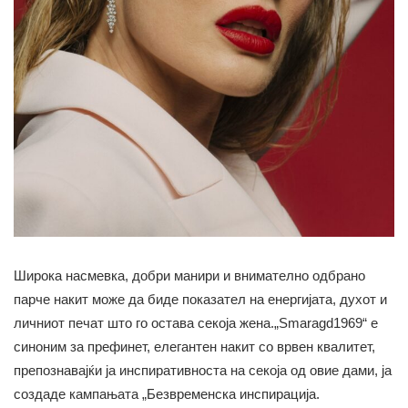
Широка насмевка, добри манири и внимателно одбрано
парче накит може да биде показател на енергијата, духот и
личниот печат што го остава секоја жена.„Smaragd1969“ е
синоним за префинет, елегантен накит со врвен квалитет,
препознавајќи ја инспиративноста на секоја од овие дами, ја
создаде кампањата „Безвременска инспирација.