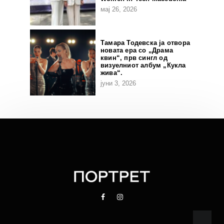
мај 26, 2026
Тамара Тодевска ја отвора
новата ера со „Драма
квин“, прв сингл од
визуелниот албум „Кукла
жива“.
јуни 3, 2026