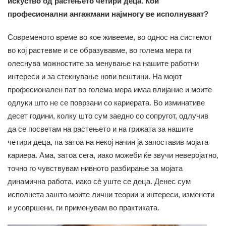
искуство од растењето четири деца. Кои
професионални ангажмани најмногу ве исполнуваат?
Современото време во кое живееме, во однос на системот
во кој растевме и се образувавме, во голема мера ги
олеснува можностите за менување на нашите работни
интереси и за стекнување нови вештини. На мојот
професионален пат во голема мера имаа влијание и моите
одлуки што не се поврзани со кариерата. Во изминативе
десет години, колку што сум заедно со сопругот, одлучив
да се посветам на растењето и на грижата за нашите
четири деца, па затоа на некој начин ја запоставив мојата
кариера. Ама, затоа сега, иако можеби ќе звучи неверојатно,
точно го чувствувам нивното разбирање за мојата
динамична работа, иако сè уште се деца. Денес сум
исполнета зашто моите лични теории и интереси, изменети
и усовршени, ги применувам во практиката.