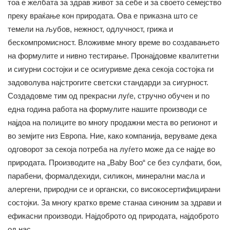
тоа е желбата за здрав живот за себе и за своето семејство
преку враќање кон природата. Ова е приказна што се
темели на љубов, нежност, одлучност, грижа и
бескомпромисност. Вложивме многу време во создавањето
на формулите и нивно тестирање. Пронајдовме квалитетни
и сигурни состојки и се осигуривме дека секоја состојка ги
задоволува најстрогите светски стандарди за сигурност.
Создадовме тим од прекрасни луѓе, стручно обучен и по
една година работа на формулите нашите производи се
најдоа на полиците во многу продажни места во регионот и
во земјите низ Европа. Ние, како компанија, веруваме дека
одговорот за секоја потреба на луѓето може да се најде во
природата. Производите на „Baby Boo“ се без сулфати, бои,
парабени, формалдехиди, силикон, минерални масла и
алергени, природни се и органски, со високосертифицирани
состојки. За многу кратко време станаа синоним за здрави и
ефикасни производи. Најдоброто од природата, најдоброто
од нас.