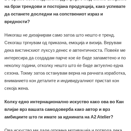
на брзи трендови и постојана продукција, како успевате
да останете доследни на сопствениот израз и
вредности?
Никогаш не дизајнирам само затоа што нешто е тренд.
Секогаш тргнувам од приказна, емоција и визија. Верувам
дека вистинскиот луксуз денес е автентичноста. Повеќе ме
интересира да создадам парче кое ќе биде запаметено и по
неколку години, отколку нешто што ќе биде актуелно една
сезона. Токму затоа останувам верна на рачната изработка,
вниманието кон деталите и индивидуалниот пристап кон
секоја жена.
Колку едно интернационално искуство како ова во Кан
влијае врз вашата самодоверба како автор и врз
амбициите што ги имате за иднината на A2 Atelier?
Ова искуство ми даде огромна мотивација и потврда дека