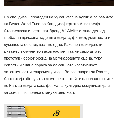
Со свој дизајн продаден на хуманитарна аукција во рамките
на Better World Fund во Кан, дизајнерката Анастасија
Атанасовска и нејзиниот бренд A2 Atelier станаа дел од
глобална приказна каде што модата, филмот, уметноста и
хуманоста се спојуваат во едно. Како прв македонски
дизајнер вклучен во ваков настан, таа не само што го
претстави својот бренд на меѓународната сцена, туку
испрати и силна порака за домашната креативност,
автентичност и современ дизајн. Во разговорот за Portret,
Анастасија зборува за моментите што ѝ ги насолзиле очите
во Кан, за модата како форма на културна комуникација и
за сонот што полека станува реалност.