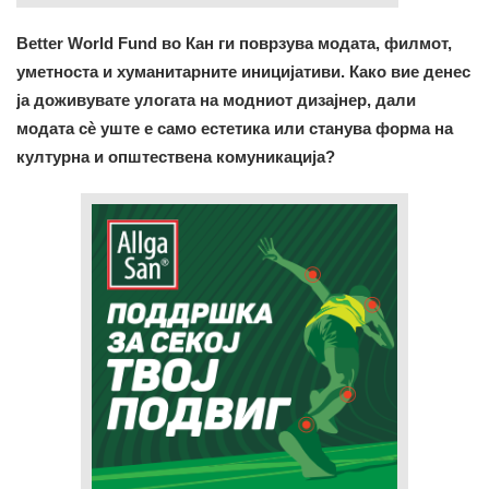
Better World Fund во Кан ги поврзува модата, филмот,
уметноста и хуманитарните иницијативи. Како вие денес
ја доживувате улогата на модниот дизајнер, дали
модата сè уште е само естетика или станува форма на
културна и општествена комуникација?