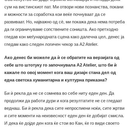
сум на вистинскиот пат. Ми отвори нови познанства, покани
и можности за соработка кои веќе почнуваат да се
развиваат. Но, најважно од сè, ми покажа дека нема потреба
да ги ограничуваме сопствените соништа. Ако претходно
гледав кон меѓународната сцена како далечна цел, денес ја
гледам како следен логичен чекор за A2 Atelier.
Ако денес би можеле да ѝ се обратите на верзијата од
себе што штотуку го започнувала A2 Atelier, што би ѝ
кажале по овој момент кога ваш дизајн стана дел од
една светска хуманитарна и културна приказна?
Би ѝ рекла да не се сомнева во себе ниту еден ден. Да
продолжи да работи дури и кога резултатите не се гледаат
веднаш. Би ѝ рекла дека сите непроспиени ноќи, сите жртви
и сите моменти на неизвесност еден ден ќе добијат смисла.
И дека ќе дојде ден кога ќе стои во Кан, ќе го види своето