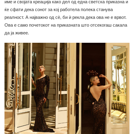
име и својата креација како дел од една светска приказна и
ќе сфати дека сонот за кој работела полека станува
реалност. А најважно од сè, би ѝ рекла дека ова не е врвот.
Ова е само почетокот на приказната што отсекогаш сакала
да ја живее.