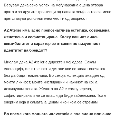
Верувам дека секој успех на меѓународна сцена отвора
врата и за другите креативци од нашата земја, а тоа за мене
претставува дополнителна чест и одговорност.
A2 Atelier има јасно препознатлива естетика, современа,
женствена и софистицирана. Колку вашиот личен
сензибилитет и карактер се вткаени во визуелниот
идентитет на брендот?
Мислам дека A2 Atelier е директен мој одраз. Сакам
елеганција, женственост и детали кои оставаат впечаток
без да бидат наметливи. Во секоја колекција има дел од
мојата личност, моите инспирации и начинот на кој ја
доживувам жената. Жената на A2 е самоуверена,
софистицирана и не се плаши да биде забележана. Тоа е
енергија која и самата ја ценам и кон која се стремам.
Во време кога модната индустрија е под силно влијание