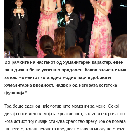
Во рамките на настанот од хуманитарен карактер, еден
ваш дизајн беше успешно продаден. Какво значење има
за вас моментот кога едно модно парче добива и
хуманитарна вредност, надвор од неговата естетска
функција?
Тоа беше еден од најемотивните моменти за мене. Секој
дизајн носи дел од мојата креативност, време и енергија, но
кога истиот тој дизајн станува средство преку кое се помага
на некого, тогаш неговата вредност станува многу поголема.