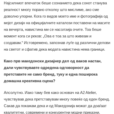
Најсилниот впечаток беше сознанието дека сонот станува
реалност многу порано отколку што мислиме, ако сме
доволно упорни. Кога го видов моето име и фотографија од
мојот дизајн на официјалните каталози поставени на масите
на вечерта, навистина ми се насолзија очите. Тоа беше
момент кога си реков: „Ова е тоа за што живеам и
создавам.“ Истовремено, запознав луѓе од различни делови
на светот и сфатив дека модата навистина нема граници.
Како прв македонски дизајнер дел од ваков настан,
дали чувствувавте одредена одговорност да
претставите не само бренд, туку и една поширока
домашна креативна сцена?
Апсолутно. Иако таму бев како основач на A2 Atelier,
чувствував дека претставувам многу повеќе од еден бренд.
Сакав да покажам дека и од Македонија можат да доаѓаат
квалитетни, современи и конкурентни модни приказни.