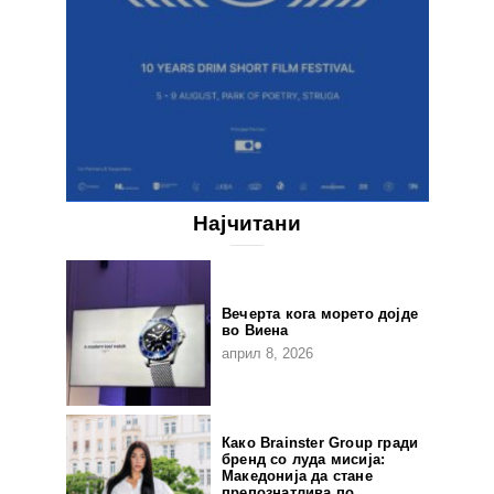
Најчитани
Вечерта кога морето дојде
во Виена
април 8, 2026
Како Brainster Group гради
бренд со луда мисија:
Македонија да стане
препознатлива по