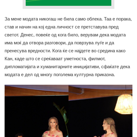
За мене модата никогаш не била само облека. Таа е порака,
став и начин на кој една личност се претставува пред
светот. Денес, повеќе од кога било, верувам дека модата
има моќ да отвора разговори, да поврзува луѓе и да
пренесува вредности. Кога ќе се најдете во средина како
Кан, каде што се среќаваат уметноста, филмот,
дипломатијата и хуманитарните иницијативи, сфаќате дека
модата е дел од многу поголема културна приказна.