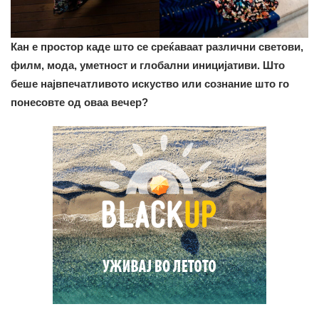
Кан е простор каде што се среќаваат различни светови,
филм, мода, уметност и глобални иницијативи. Што
беше највпечатливото искуство или сознание што го
понесовте од оваа вечер?