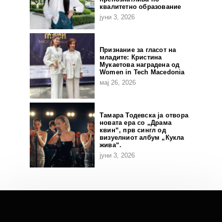
квалитетно образование
јуни 3, 2026
Признание за гласот на
младите: Кристина
Мукаетова наградена од
Women in Tech Macedonia
мај 26, 2026
Тамара Тодевска ја отвора
новата ера со „Драма
квин“, прв сингл од
визуелниот албум „Кукла
жива“.
јуни 3, 2026