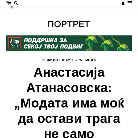
0
In
ЖИВОТ И КУЛТУРА
,
МОДА
Анастасија
Атанасовска:
„Модата има моќ
да остави трага
не само