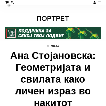
0
In
МОДА
Ана Стојановска:
Геометријата и
свилата како
личен израз во
накитот