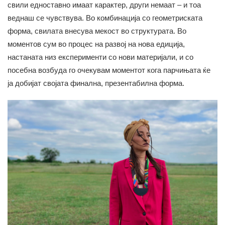
свили едноставно имаат карактер, други немаат – и тоа
веднаш се чувствува. Во комбинација со геометриската
форма, свилата внесува мекост во структурата. Во
моментов сум во процес на развој на нова едиција,
настаната низ експерименти со нови материјали, и со
посебна возбуда го очекувам моментот кога парчињата ќе
ја добијат својата финална, презентабилна форма.