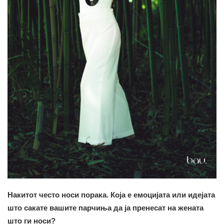
Накитот често носи порака. Која е емоцијата или идејата
што сакате вашите парчиња да ја пренесат на жената
што ги носи?