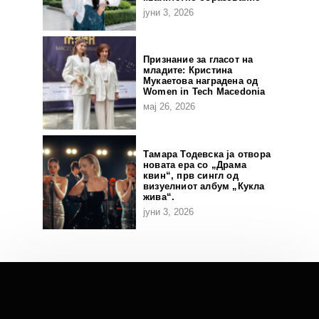
јуни 3, 2026
Признание за гласот на
младите: Кристина
Мукаетова наградена од
Women in Tech Macedonia
мај 26, 2026
Тамара Тодевска ја отвора
новата ера со „Драма
квин“, прв сингл од
визуелниот албум „Кукла
жива“.
јуни 3, 2026