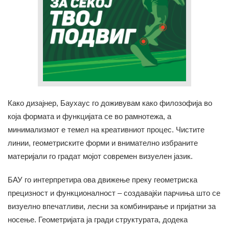
Како дизајнер, Баухаус го доживувам како филозофија во
која формата и функцијата се во рамнотежа, а
минимализмот е темел на креативниот процес. Чистите
линии, геометриските форми и внимателно избраните
материјали го градат мојот современ визуелен јазик.
БАУ го интерпретира ова движење преку геометриска
прецизност и функционалност – создавајќи парчиња што се
визуелно впечатливи, лесни за комбинирање и пријатни за
носење. Геометријата ја гради структурата, додека