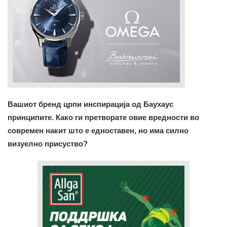
Вашиот бренд црпи инспирација од Баухаус
принципите. Како ги претворате овие вредности во
современ накит што е едноставен, но има силно
визуелно присуство?