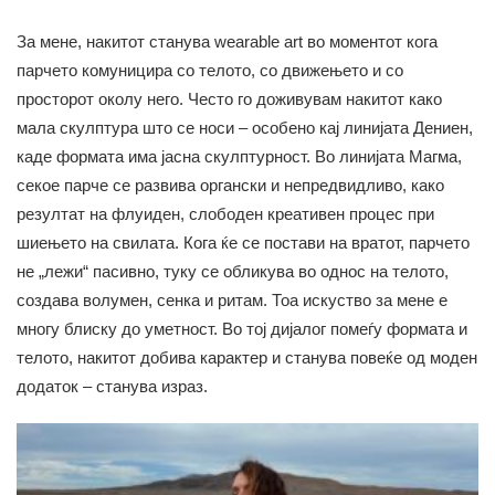
За мене, накитот станува wearable art во моментот кога
парчето комуницира со телото, со движењето и со
просторот околу него. Често го доживувам накитот како
мала скулптура што се носи – особено кај линијата Дениен,
каде формата има јасна скулптурност. Во линијата Магма,
секое парче се развива органски и непредвидливо, како
резултат на флуиден, слободен креативен процес при
шиењето на свилата. Кога ќе се постави на вратот, парчето
не „лежи“ пасивно, туку се обликува во однос на телото,
создава волумен, сенка и ритам. Тоа искуство за мене е
многу блиску до уметност. Во тој дијалог помеѓу формата и
телото, накитот добива карактер и станува повеќе од моден
додаток – станува израз.