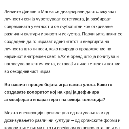
Линиите Дениен и Магма се дизајнирани да отсликуваат
личности кои ја чувствуваат естетиката, ја разбираат
современата уметност и се љубопитни кон откривање
различни култури и животни искуства. Парчињата накит се
создадени да го изразат идентитетот и енергијата на
личноста што ги носи, како природно продолжение на
нејзиниот внатрешен свет. БАУ е бренд што ја почитува и
нагласува автентичноста, оставајќи личен стилски потпис
во секојдневниот израз.
Во вашиот процес бојата игра важна улога. Како го
создавате колоритот кој на крај ја дефинира
атмосферата и карактерот на секоја колекција?
Мојата инспирација произлегува од патувањата и од
доживувањето различни култури – од органските форми и
колоритните ритми што ги среќавам во природата, но и од