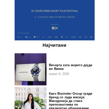
Најчитани
Вечерта кога морето дојде
во Виена
април 8, 2026
Како Brainster Group гради
бренд со луда мисија:
Македонија да стане
препознатлива по
квалитетно образование