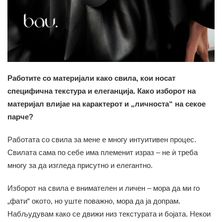
Работите со материјали како свила, кои носат
специфична текстура и елеганција. Како изборот на
материјал влијае на карактерот и „личноста“ на секое
парче?
Работата со свила за мене е многу интуитивен процес.
Свилата сама по себе има племенит израз – не ѝ треба
многу за да изгледа присутно и елегантно.
Изборот на свила е внимателен и личен – мора да ми го
„фати“ окото, но уште поважно, мора да ја допрам.
Набљудувам како се движи низ текстурата и бојата. Некои