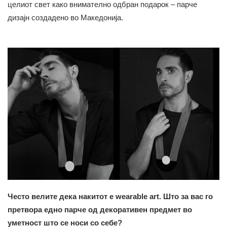
целиот свет како внимателно одбран подарок – парче
дизајн создадено во Македонија.
Често велите дека накитот е wearable art. Што за вас го
претвора едно парче од декоративен предмет во
уметност што се носи со себе?