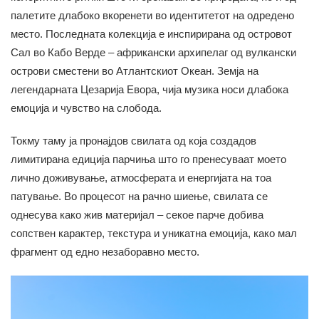
палетите длабоко вкоренети во идентитетот на одредено
место. Последната колекција е инспирирана од островот
Сал во Кабо Верде – африкански архипелаг од вулкански
острови сместени во Атлантскиот Океан. Земја на
легендарната Цезарија Евора, чија музика носи длабока
емоција и чувство на слобода.
Токму таму ја пронајдов свилата од која создадов
лимитирана едиција парчиња што го пренесуваат моето
лично доживување, атмосферата и енергијата на тоа
патување. Во процесот на рачно шиење, свилата се
однесува како жив материјал – секое парче добива
сопствен карактер, текстура и уникатна емоција, како мал
фрагмент од едно незаборавно место.