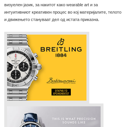
визуелен јазик, за накитот како wearable art и за
интуитивниот креативен процес во кој материјалите, телото
и движењето стануваат дел од истата приказна.