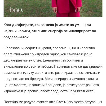
Кога дизајнирате, каква жена ја имате на ум — кои
нејзини навики, стил или енергија ве инспирираат во
создавањето?
Образовани, софистицирани, современи, но и класично
елегантни жени со изграден однос кон свилата и јасно
дефиниран личен стил. Енергични, љубопитни и
внимателни во своите избори. Парчињата не се дизајнирани
само за жени, туку за сите што резонираат со естетиката и
вредностите на брендот. Ме инспирираат личности кои ги
ценат малите, независни брендови, ја почитуваат рачната
изработка и ја препознаваат вредноста на уникатноста.
Посебно ме радува фактот што БАУ многу често патува низ