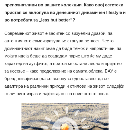
препознатливи во вашите колекции. Како овој естетски
пристап се вклопува во денешниот динамичен lifestyle и
во потребата за „less but better“?
Современиот живот е заситен со визуелни дразби, па
автентичното самоизразување станува реткост. Често
доминантниот накит знае да биде тежок и непрактичен, па
мојата идеја беше да создадам парче што ќе му даде
карактер на аутфитот, а притоа ќе остане лесно и пријатно
за носење – како продолжение на самата облека. БАУ е
бренд дизајниран да се вклопува едноставно, да се
адаптира на различни пригоди и стилови на живот, следејќи
го личниот израз и лајфстајлот на оние што го носат.