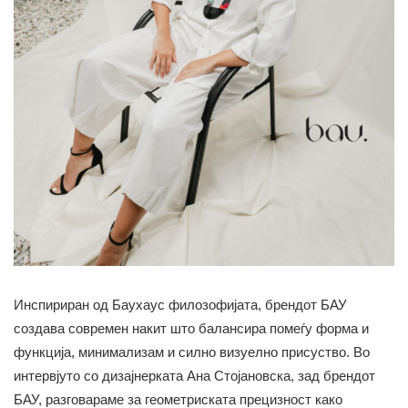
Инспириран од Баухаус филозофијата, брендот БАУ
создава современ накит што балансира помеѓу форма и
функција, минимализам и силно визуелно присуство. Во
интервјуто со дизајнерката Ана Стојановска, зад брендот
БАУ, разговараме за геометриската прецизност како