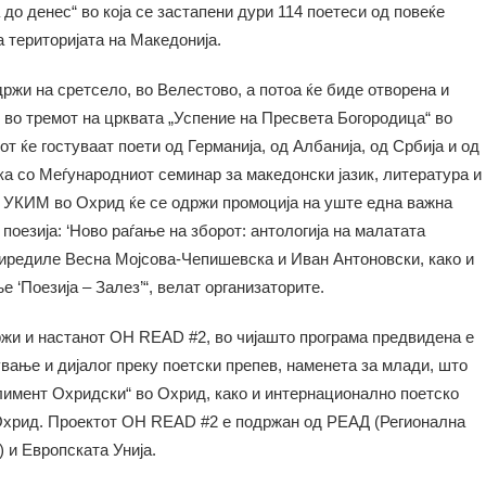
до денес“ во која се застапени дури 114 поетеси од повеќе
а територијата на Македонија.
ржи на сретсело, во Велестово, а потоа ќе биде отворена и
 во тремот на црквата „Успение на Пресвета Богородица“ во
т ќе гостуваат поети од Германија, од Албанија, од Србија и од
а со Меѓународниот семинар за македонски јазик, литература и
а УКИМ во Охрид ќе се одржи промоција на уште една важна
 поезија: ‘Ново раѓање на зборот: антологија на малатата
риредиле Весна Мојсова-Чепишевска и Иван Антоновски, како и
 ‘Поезија ‒ Залез’“, велат организаторите.
ржи и настанот OH READ #2, во чијашто програма предвидена е
вање и дијалог преку поетски препев, наменета за млади, што
Климент Охридски“ во Охрид, како и интернационално поетско
Охрид. Проектот OH READ #2 e подржан од РЕАД (Регионална
 и Европската Унија.