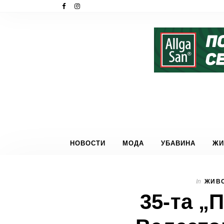
НОВОСТИ
МОДА
УБАВИНА
ЖИ
In
ЖИВО
35-та „