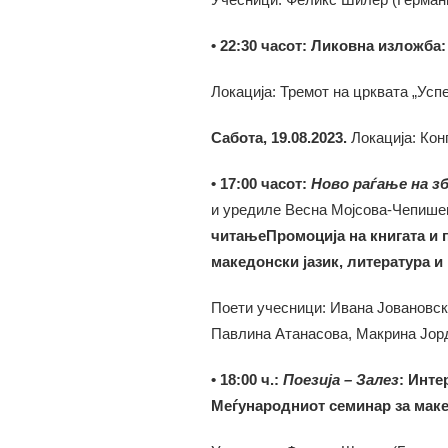
• 22:30 часот: Ликовна изложба
Локација: Тремот на црквата „Усп
Сабота, 19.08.2023.
Локација: Кон
• 17:00 часот:
Ново раѓање на з
и уредиле Весна Мојсова-Чепише
читањеПромоција на книгата и 
македонски јазик, литература и 
Поети учесници: Ивана Јовановска
Павлина Атанасова, Макрина Јорд
• 18:00 ч.:
Поезија – Залез
: Инте
Меѓународниот семинар за макед