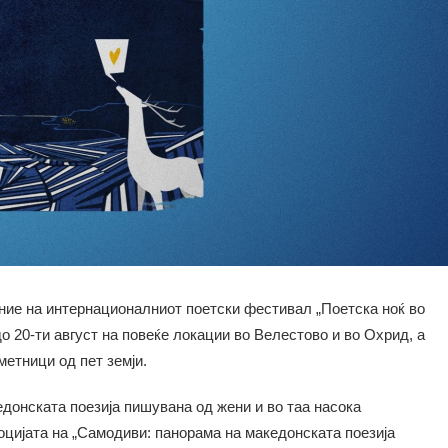
ание на интернационалниот поетски фестивал „Поетска ноќ во
о 20-ти август на повеќе локации во Велестово и во Охрид, а
метници од пет земји.
донската поезија пишувана од жени и во таа насока
оцијата на „Самодиви: панорама на македонската поезија