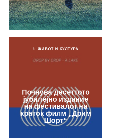
In
ЖИВОТ И КУЛТУРА
In
ЖИ
Лаб
Почнува десеттото
орга
јубилејно издание
францу
на фестивалот на
ве
краток филм „Дрим
отвор
Шорт“
рамкит
в