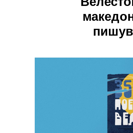
Велесто
македон
пишув