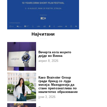
Најчитани
Вечерта кога морето
дојде во Виена
април 8, 2026
Како Brainster Group
гради бренд со луда
мисија: Македонија да
стане препознатлива по
квалитетно образование
јуни 3, 2026