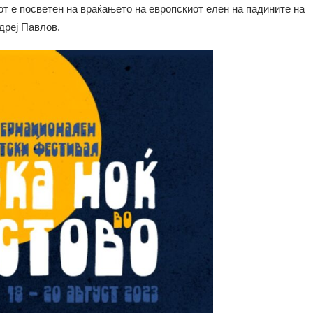
т е посветен на враќањето на европскиот елен на падините на
дреј Павлов.