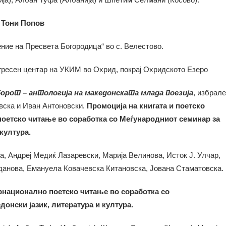
: Тони Попов
ение на Пресвета Богородица“ во с. Велестово.
гресен центар на УКИМ во Охрид, покрај Охридското Езеро
борот – антологија на македонската млада поезија
, избрале
вска и Иван Антоновски.
Промоција на книгата и поетско
поетско читање во соработка со Меѓународниот семинар за
култура.
, Андреј Медиќ Лазаревски, Марија Велинова, Исток Ј. Улчар,
анова, Емануела Ковачевска Китановска, Јована Стаматовска.
рнационално поетско читање во соработка со
онски јазик, литература и култура.