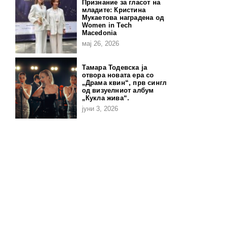
Признание за гласот на
младите: Кристина
Мукаетова наградена од
Women in Tech
Macedonia
мај 26, 2026
Тамара Тодевска ја
отвора новата ера со
„Драма квин“, прв сингл
од визуелниот албум
„Кукла жива“.
јуни 3, 2026