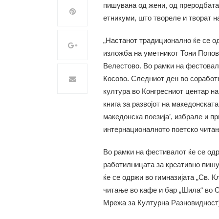
пишувана од жени, од преродбата 
етникуми, што твореле и творат н
„Настанот традиционално ќе се од
изложба на уметникот Тони Попов
Велестово. Во рамки на фестовало
Косово. Следниот ден во соработк
култура во Конгресниот центар н
книга за развојот на македонската
македонска поезија’, избрале и п
интернационалното поетско читање
Во рамки на фестивалот ќе се од
работилницата за креативно пишу
ќе се одржи во гимназијата „Св. 
читање во кафе и бар „Шила“ во 
Мрежа за Културна Разновидност)