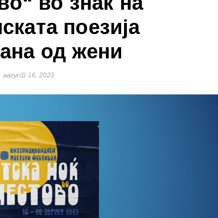
во“ во знак на
ската поезија
ана од жени
август 16, 2023