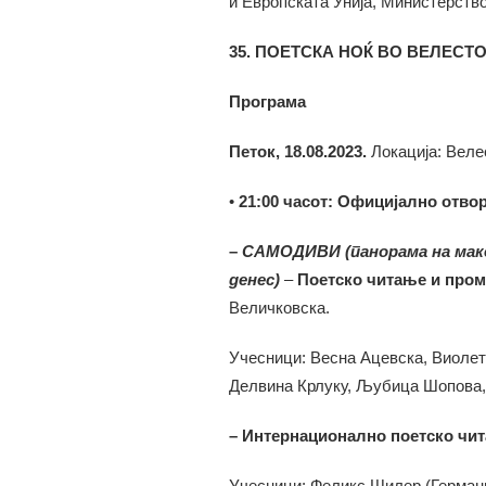
и Европската Унија, Министерство
35.
ПОЕТСКА НОЌ ВО ВЕЛЕСТ
Програма
Петок, 18.08.2023.
Локација: Веле
•
21:00 часот: Официјално отво
–
САМОДИВИ (панорама на маке
денес)
‒
Поетско читање и промо
Величковска.
Учесници: Весна Ацевска, Виолет
Делвина Крлуку, Љубица Шопова,
– Интернационално поетско чи
Учесници: Феликс Шилер (Германи