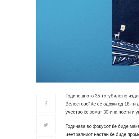
Годинешното 35-то јубилејно изд
Велестово“ ќе се одржи од 18-ти д
учество ќе земат 30-ина поети и у
Годинава во фокусот ќе биде маке
централниот настан ќе биде пром