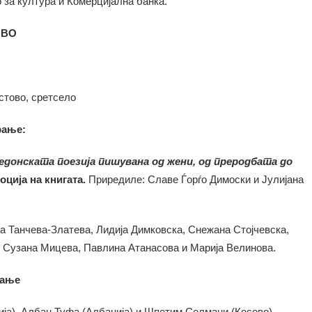
 за култура и Комерцијална банка.
ОВО
стово, сретсело
рање:
донската поезија пишувана од жени, од преродбата до
ција на книгата.
Приредиле: Славе Ѓорѓо Димоски и Јулијана
а Танчева-Златева, Лидија Димковска, Снежана Стојчевска,
 Сузана Мицева, Павлина Атанасова и Марија Велинова.
тање
ја), Албан Туфа (Албанија) и Шпетим Селмани (Косово).