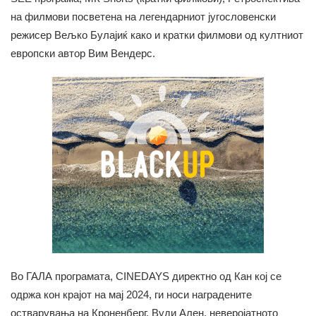
на филмови посветена на легендарниот југословенски
режисер Вељко Булајиќ како и кратки филмови од култниот
европски автор Вим Вендерс.
Во ГАЛА програмата, CINEDAYS директно од Кан кој се
одржа кон крајот на мај 2024, ги носи наградените
остварувања на Кроненберг, Вуди Ален, неверојатното