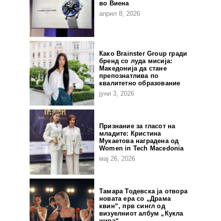
во Виена
април 8, 2026
Како Brainster Group гради
бренд со луда мисија:
Македонија да стане
препознатлива по
квалитетно образование
јуни 3, 2026
Признание за гласот на
младите: Кристина
Мукаетова наградена од
Women in Tech Macedonia
мај 26, 2026
Тамара Тодевска ја отвора
новата ера со „Драма
квин“, прв сингл од
визуелниот албум „Кукла
жива“.