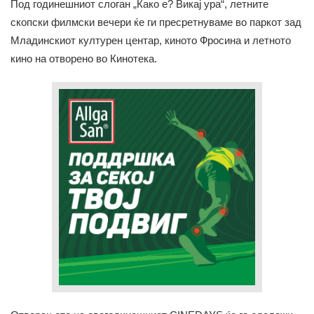
Под годинешниот слоган „Како е? Викај ура“, летните
скопски филмски вечери ќе ги пресретнуваме во паркот зад
Младинскиот културен центар, киното Фросина и летното
кино на отворено во Кинотека.