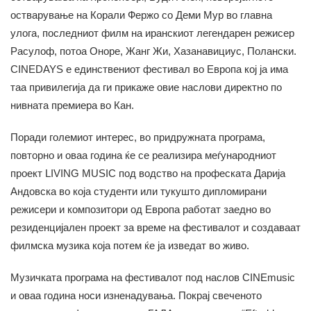
остварување на Корали Фержо со Деми Мур во главна
улога, последниот филм на иранскиот легендарен режисер
Расулоф, потоа Оноре, Жанг Жи, Хазанавициус, Полански.
CINEDAYS е единствениот фестивал во Европа кој ја има
таа привилегија да ги прикаже овие наслови директно по
нивната премиера во Кан.
Поради големиот интерес, во придружната програма,
повторно и оваа година ќе се реализира меѓународниот
проект LIVING MUSIC под водство на професката Дарија
Андовска во која студенти или тукушто дипломирани
режисери и композитори од Европа работат заедно во
резиденцијален проект за време на фестивалот и создаваат
филмска музика која потем ќе ја изведат во живо.
Музичката програма на фестивалот под наслов CINEmusic
и оваа година носи изненадувања. Покрај свеченото