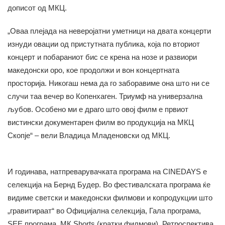
дописот од МКЦ.
„Оваа плејада на неверојатни уметници на двата концерти
изнуди овации од пристутната публика, која по вториот
концерт и побараниот бис се крена на нозе и развиори
македонски оро, кое продолжи и вон концертната
просторија. Никогаш нема да го заборавиме она што ни се
случи таа вечер во Копенхаген. Триумф на универзална
љубов. Особено ми е драго што овој филм е првиот
вистински документарен филм во продукција на МКЦ
Скопје“ – вели Владица Младеновски од МКЦ.
И годинава, натпреварувачката програма на CINEDAYS е
селекција на Бернд Будер. Во фестивалската програма ќе
видиме светски и македонски филмови и копродукции што
„гравитираат“ во Официјална селекција, Гала програма,
SEE програма, МК Shorts (кратки филмови), Ретроспектива