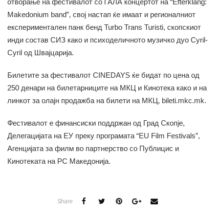
отворање на фестивалот со ГАЛА концертот на “Efterklang:
Makedonium band”, свој настап ќе имаат и регионалниот
експериментален панк бенд Turbo Trans Turisti, скопскиот
инди состав СИЗ како и психоделичното музичко дуо Cyril-
Cyril од Швајцарија.
Билетите за фестивалот CINEDAYS ќе бидат по цена од
250 денари на билетарниците на МКЦ и Кинотека како и на
линкот за олајн продажба на билети на МКЦ, bileti.mkc.mk.
Фестивалот е финансиски поддржан од Град Скопје,
Делегацијата на ЕУ преку програмата “EU Film Festivals”,
Агенцијата за филм во партнерство со Публицис и
Кинотеката на РС Македонија.
Share