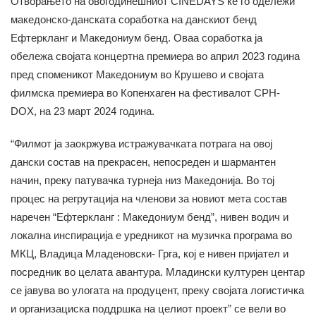
Отворањето на овогодинешниот CINEDAYS ќе го одележи
македонскo-данската соработка на данскиот бенд
Ефтеркланг и Македониум бенд. Оваа соработка ја
обележа својата концертна премиера во април 2023 година
пред споменикот Македониум во Крушево и својата
филмска премиера во Копенхаген на фестивалот CPH-
DOX, на 23 март 2024 година.
“Филмот ја заокржува истражувачката потрага на овој
дански состав на прекрасен, непосреден и шармантен
начин, преку патувачка турнеја низ Македонија. Во тој
процес на регрутација на членови за новиот мета состав
наречен “Ефтеркланг : Македониум бенд”, нивен водич и
локална инспирација е уредникот на музичка програма во
МКЦ, Владица Младеновски- Грга, кој е нивен пријател и
посредник во целата авантура. Младински културен центар
се јавува во улогата на продуцент, преку својата логистичка
и организациска поддршка на целиот проект” се вели во