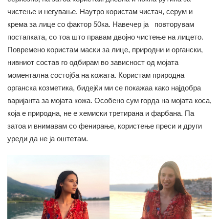
чистење и негување. Наутро користам чистач, серум и
крема за лице со фактор 50ка. Навечер ја повторувам
постапката, со тоа што правам двојно чистење на лицето.
Повремено користам маски за лице, природни и органски,
нивниот состав го одбирам во зависност од мојата
моментална состојба на кожата. Користам природна
органска козметика, бидејќи ми се покажаа како најдобра
варијанта за мојата кожа. Особено сум горда на мојата коса,
која е природна, не е хемиски третирана и фарбана. Па
затоа и внимавам со фенирање, користење преси и други
уреди да не ја оштетам.