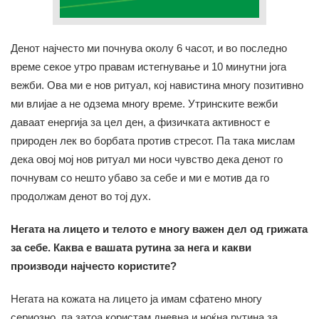
Денот најчесто ми почнува околу 6 часот, и во последно
време секое утро правам истегнување и 10 минутни јога
вежби. Ова ми е нов ритуал, кој навистина многу позитивно
ми влијае а не одзема многу време. Утринските вежби
даваат енергија за цел ден, а физичката активност е
природен лек во борбата против стресот. Па така мислам
дека овој мој нов ритуал ми носи чувство дека денот го
почнувам со нешто убаво за себе и ми е мотив да го
продолжам денот во тој дух.
Негата на лицето и телото е многу важен дел од грижата
за себе. Каква е вашата рутина за нега и какви
производи најчесто користите?
Негата на кожата на лицето ја имам сфатено многу
сериозно, па затоа користам дневна и ноќна рутина за