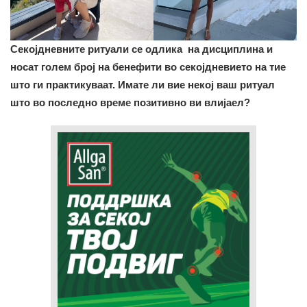
Секојдневните ритуали се одлика на дисциплина и
носат голем број на бенефити во секојдневието на тие
што ги практикуваат. Имате ли вие некој ваш ритуал
што во последно време позитивно ви влијаел?