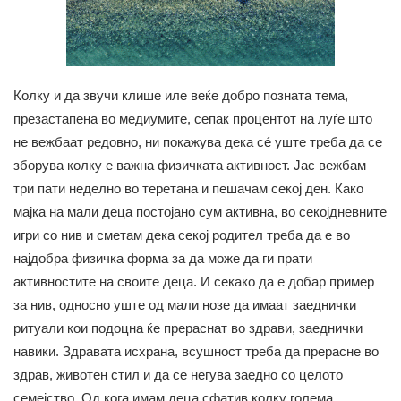
Колку и да звучи клише иле веќе добро позната тема,
презастапена во медиумите, сепак процентот на луѓе што
не вежбаат редовно, ни покажува дека сé уште треба да се
зборува колку е важна физичката активност. Јас вежбам
три пати неделно во теретана и пешачам секој ден. Како
мајка на мали деца постојано сум активна, во секојдневните
игри со нив и сметам дека секој родител треба да е во
најдобра физичка форма за да може да ги прати
активностите на своите деца. И секако да е добар пример
за нив, односно уште од мали нозе да имаат заеднички
ритуали кои подоцна ќе прераснат во здрави, заеднички
навики. Здравата исхрана, всушност треба да прерасне во
здрав, животен стил и да се негува заедно со целото
семејство. Од кога имам деца сфатив колку голема