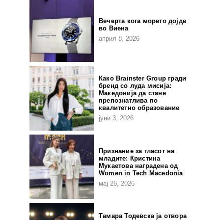
Вечерта кога морето дојде
во Виена
април 8, 2026
Како Brainster Group гради
бренд со луда мисија:
Македонија да стане
препознатлива по
квалитетно образование
јуни 3, 2026
Признание за гласот на
младите: Кристина
Мукаетова наградена од
Women in Tech Macedonia
мај 26, 2026
Тамара Тодевска ја отвора