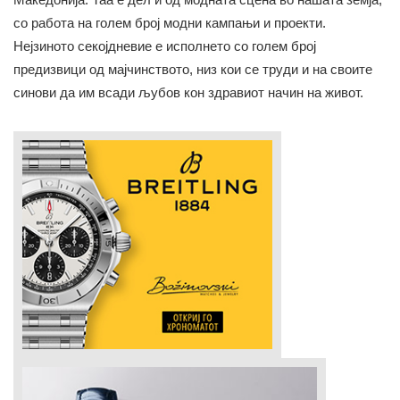
со работа на голем број модни кампањи и проекти.
Нејзиното секојдневие е исполнето со голем број
предизвици од мајчинството, низ кои се труди и на своите
синови да им всади љубов кон здравиот начин на живот.