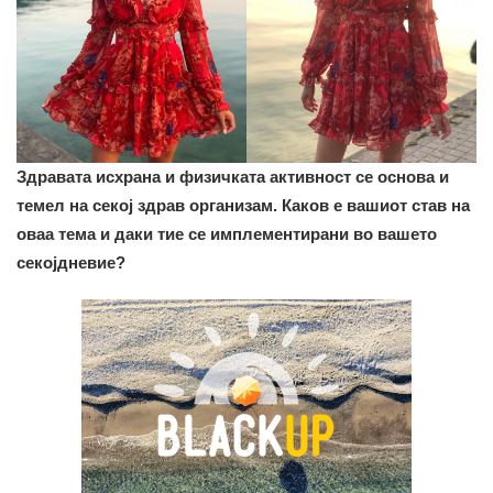
Здравата исхрана и физичката активност се основа и
темел на секој здрав организам. Каков е вашиот став на
оваа тема и даки тие се имплементирани во вашето
секојдневие?