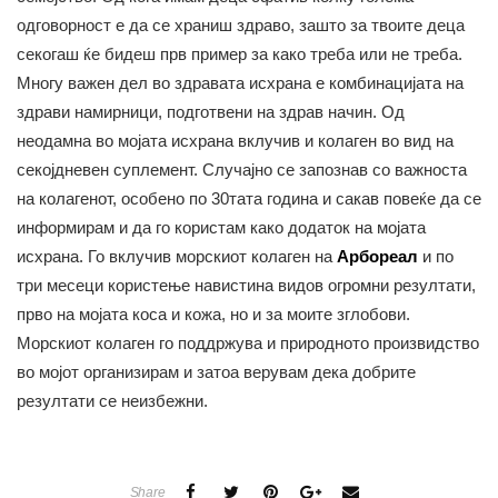
одговорност е да се храниш здраво, зашто за твоите деца
секогаш ќе бидеш прв пример за како треба или не треба.
Многу важен дел во здравата исхрана е комбинацијата на
здрави намирници, подготвени на здрав начин. Од
неодамна во мојата исхрана вклучив и колаген во вид на
секојдневен суплемент. Случајно се запознав со важноста
на колагенот, особено по 30тата година и сакав повеќе да се
информирам и да го користам како додаток на мојата
исхрана. Го вклучив морскиот колаген на
Арбореал
и по
три месеци користење навистина видов огромни резултати,
прво на мојата коса и кожа, но и за моите зглобови.
Морскиот колаген го поддржува и природното произвидство
во мојот организирам и затоа верувам дека добрите
резултати се неизбежни.
Share