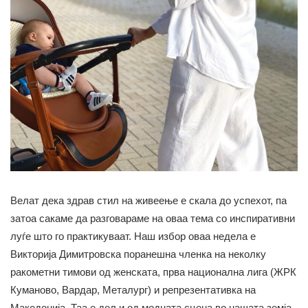
Велат дека здрав стил на живеење е скала до успехот, па
затоа сакаме да разговараме на оваа тема со инспиративни
луѓе што го практикуваат. Наш избор оваа недела е
Викторија Димитровска поранешна членка на неколку
ракометни тимови од женската, прва национална лига (ЖРК
Куманово, Вардар, Металург) и репрезентативка на
Македонија. Таа е дел и од модната сцена во нашата земја,