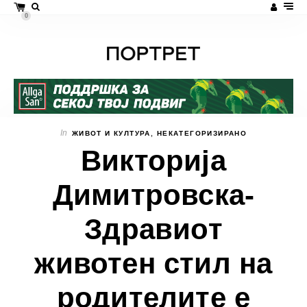
0
In
ЖИВОТ И КУЛТУРА
,
НЕКАТЕГОРИЗИРАНО
Викторија
Димитровска-
Здравиот
животен стил на
родителите е