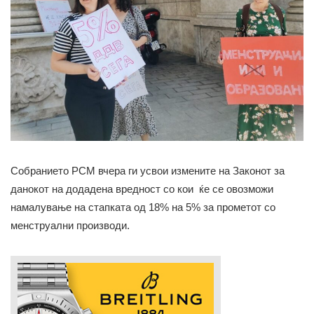
Собранието РСМ вчера ги усвои измените на Законот за
данокот на додадена вредност со кои ќе се овозможи
намалување на стапката од 18% на 5% за прометот со
менструални производи.