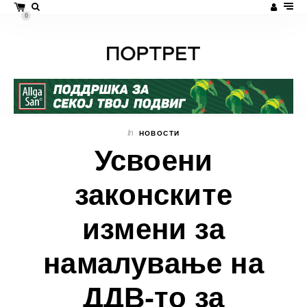
0
In
НОВОСТИ
Усвоени
законските
измени за
намалување на
ДДВ-то за