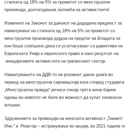
стапката од 18% на 5% за прометот со менструални
производи, долгогодишна заложба на активистките!
Измените на Законот за данокот на додадена вредност за
намалување на стапката од 18% на 5% за прометот со
менструални производи дојдоа на предлог на Владата за
кои беше соопшено дека се усогласуваат со директиви на
Европската Унија и европското право и како резултат на
иницијативите активистите на граѓанскиот сектор.
Намалувањето на ДДВ-то на розовиот данок доаѓа во
период на менструална сиромаштија кога според студијата
„Менструална правда“ речиси секоја трета жена барем
еднаш во животот не биле во можност да купат хигиенски
влошки.
Здружението за промоција на женската активност „Тиииит!
Инк.“ и Реактор – истражување во акција, во 2021 година го