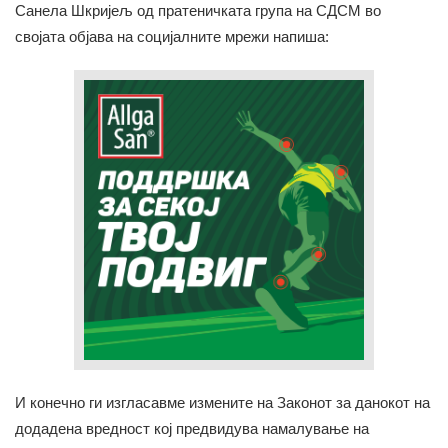
Санела Шкријељ од пратеничката група на СДСМ во
својата објава на социјалните мрежи напиша:
И конечно ги изгласавме измените на Законот за данокот на
додадена вредност кој предвидува намалување на