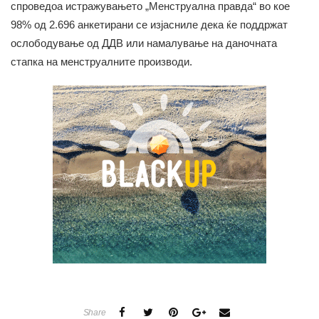
спроведоа истражувањето „Менструална правда“ во кое
98% од 2.696 анкетирани се изјасниле дека ќе поддржат
ослободување од ДДВ или намалување на даночната
стапка на менструалните производи.
Share