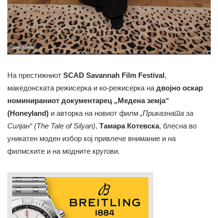
На престижниот
SCAD Savannah Film Festival
,
македонската режисерка и ко-режисерка на
двојно оскар
номинираниот документарец „Медена земја“
(Honeyland)
и авторка на новиот филм
„Приказната за
Силјан“ (The Tale of Silyan)
,
Тамара Котевска
, блесна во
уникатен моден избор кој привлече внимание и на
филмските и на модните кругови.