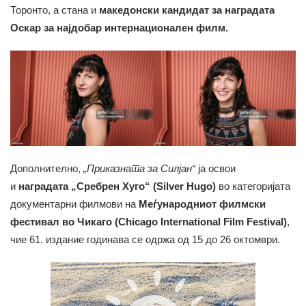
Торонто, а стана и
македонски кандидат за наградата
Оскар за најдобар интернационален филм.
Дополнително,
„Приказната за Силјан“
ја освои
и
наградата „Сребрен Хуго“ (Silver Hugo)
во категоријата
документарни филмови на
Меѓународниот филмски
фестивал во Чикаго (Chicago International Film Festival)
,
чие 61. издание годинава се одржа од 15 до 26 октомври.