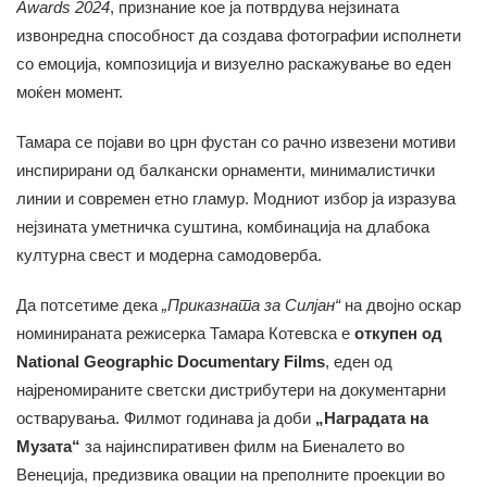
Awards 2024
, признание кое ја потврдува нејзината
извонредна способност да создава фотографии исполнети
со емоција, композиција и визуелно раскажување во еден
моќен момент.
Тамара се појави во црн фустан со рачно извезени мотиви
инспирирани од балкански орнаменти, минималистички
линии и современ етно гламур. Модниот избор ја изразува
нејзината уметничка суштина, комбинација на длабока
културна свест и модерна самодоверба.
Да потсетиме дека
„Приказната за Силјан“
на двојно оскар
номинираната режисерка Тамара Котевска е
откупен од
National Geographic Documentary Films
, еден од
најреномираните светски дистрибутери на документарни
остварувања. Филмот годинава ја доби
„Наградата на
Музата“
за најинспиративен филм на Биеналето во
Венеција, предизвика овации на преполните проекции во