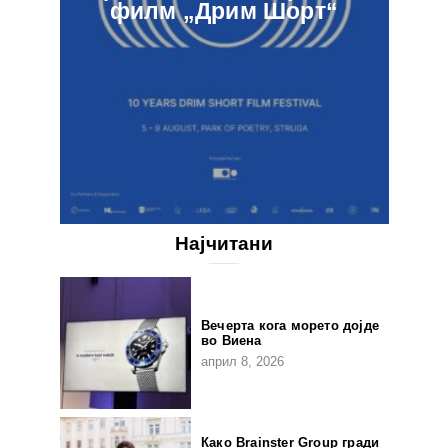
филм „Дрим Шорт“
Најчитани
Вечерта кога морето дојде
во Виена
април 8, 2026
Како Brainster Group гради