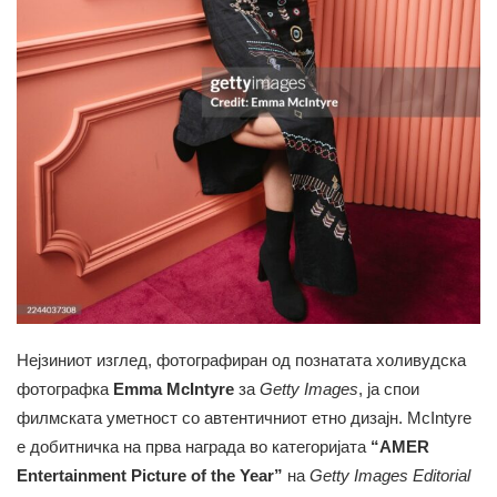
Нејзиниот изглед, фотографиран од познатата холивудска
фотографка
Emma McIntyre
за
Getty Images
, ја спои
филмската уметност со автентичниот етно дизајн. McIntyre
е добитничка на прва награда во категоријата
“AMER
Entertainment Picture of the Year”
на
Getty Images Editorial