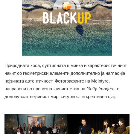
Природната коса, суптилната шминка и карактеристичниот
накит со геометриски елементи дополнително ја нагласија
нејзината автентичност. Фотографиите на McIntyre,
направени во препознатливиот стил на
Getty Images
, го
доловуваат нејзиниот мир, сигурност и креативен сјај.