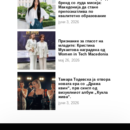
бренд со луда мисија:
Македонија да стане
препознатлива по
квалитетно образование
јуни 3, 2026
Признание за гласот на
младите: Кристина
Мукаетова наградена од
Women in Tech Macedonia
мај 26, 2026
Тамара Тодевска ја отвора
новата ера со „Драма
квин“, прв сингл од
визуелниот албум „Кукла
жива“.
јуни 3, 2026