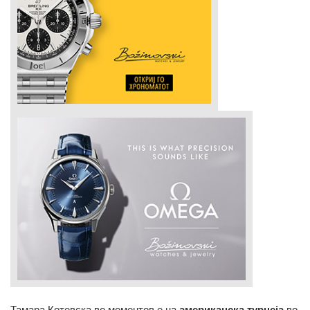
Тамара Котевска во моментов е на
американска турнеја
во