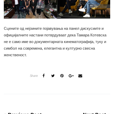
Сцените од нејзините појавувања на панел дискусиите и
официјалните настани потврдуваат дека Тамара Котевска
не е само име во документарната кинематографија, туку и
симбол на современа, елегантна и културно свесна
женственост.
Share