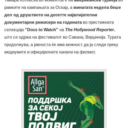
рамките на кампањата за Оскар, а
минатата недела беше
дел од друштвото на десетте највлијателни
документарни режисери на годината
во престижната
селекција
“Docs to Watch”
на
The Hollywood Reporter
,
што се одржа на фестивалот во Савана, Вирџинија. Турата
продолжува, а јавноста ќе има можност да ја следи преку
медиумите и официјалните канали на филмот.