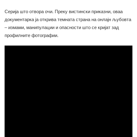
Серија што отвора очи. Преку вистински приказни, оваа
документарка ја открива темната страна на онлајн љубовта
– измами, манипулации и опасности што се кријат зад
профилните фотографии.