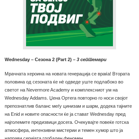
Wednesday – Сезона 2 (Part 2) –
3 септември
Мрачната хероина на новата генерација се враќа! Втората
половина од сезоната ќе нè одведе уште подлабоко во
светот на Nevermore Academy и комплексниот ум на
Wednesday Addams. Џена Ортега повторно го носи својот
препознатлив баланс меѓу цинизам и шарм, додека тајните
на Enid и новите опасности ќе ја стават Wednesday пред
најголемите предизвици досега. Очекувајте повеќе готска
атмосфера, интензивни мистерии и темен хумор што ја
направи серијата глобален феномен.