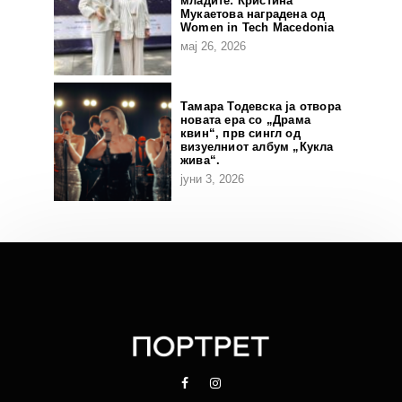
младите: Кристина
Мукаетова наградена од
Women in Tech Macedonia
мај 26, 2026
Тамара Тодевска ја отвора
новата ера со „Драма
квин“, прв сингл од
визуелниот албум „Кукла
жива“.
јуни 3, 2026