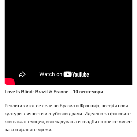
Love Is Blind: Brazil & France – 10 септември
Реалити хитот се сели во Бразил и Франција, носејќи нови
култури, личности и љубовни драми. Идеално за фановите
кои сакаат емоции, изненадувања и свадби со кои се живее
на социјалните мрежи.