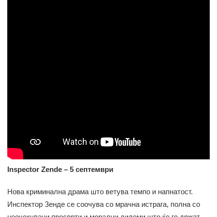
Inspector Zende – 5 септември
Нова криминална драма што ветува темпо и напнатост.
Инспектор Зенде се соочува со мрачна истрага, полна со
неочекувани пресврти и морални дилеми што ќе го држат