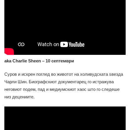
aka Charlie Sheen – 10 септември
Суров и искрен поглед во животот на холивудската ѕвезда
Чарли Шин. Биографскиот документарец го истражува
неговиот подем, пад и медиумскиот хаос што го следеше
низ децениите.