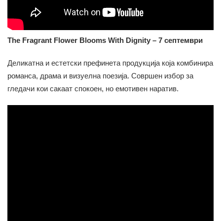
The Fragrant Flower Blooms With Dignity – 7 септември
Деликатна и естетски префинета продукција која комбинира
романса, драма и визуелна поезија. Совршен избор за
гледачи кои сакаат спокоен, но емотивен наратив.