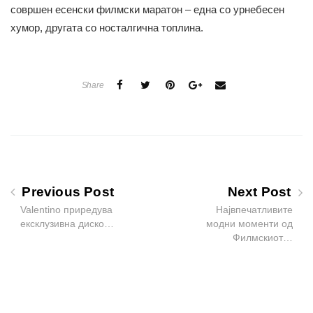
совршен есенски филмски маратон – една со урнебесен
хумор, другата со носталгична топлина.
Share
Previous Post
Next Post
Valentino приредува
Највпечатливите
ексклузивна диско…
модни моменти од
Филмскиот…