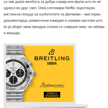
со нив доаѓа желбата за добра серија или филм што ќе нè
однесе во друг свет. Овој септември Netflix подготвува
вистинска понуда за љубителите на филмови – мистерии,
документарци, романтични комедии и семејни наслови што
ќе ја обојат оваа преодна сезона со совршен микс на забава
и емоција.