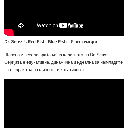
Dr. Seuss’s Red Fish, Blue Fish – 8 септември
Шарено и весело враќање на класиката на Dr. Seuss.
Серијата е едукативна, динамична и идеална за најмладите
– со порака за различност и креативност.