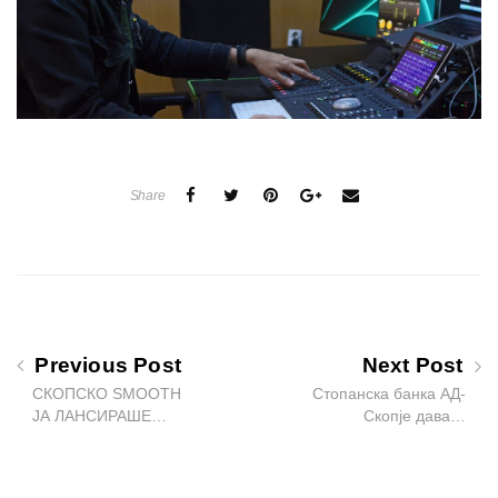
Share
Previous Post
Next Post
СКОПСКО SMOOTH
Стопанска банка АД-
ЈА ЛАНСИРАШЕ…
Скопје дава…