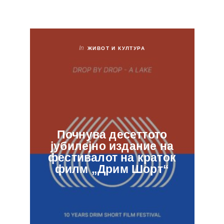
In
ЖИВОТ И КУЛТУРА
Почнува десеттото
јубилејно издание на
ф
фестивалот на краток
в
филм „Дрим Шорт“