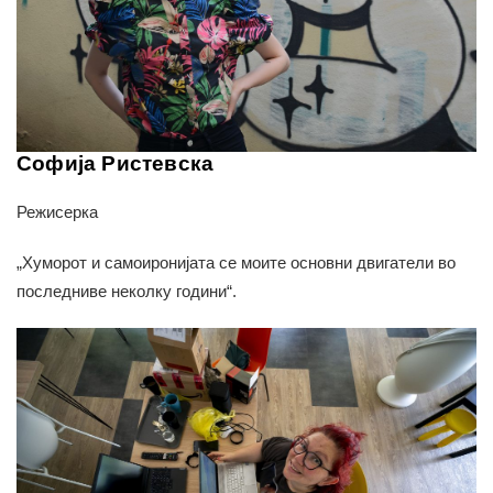
Софија Ристевска
Режисерка
„Хуморот и самоиронијата се моите основни двигатели во
последниве неколку години“.