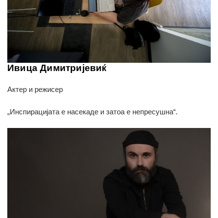
Ивица Димитријевиќ
Актер и режисер
„Инспирацијата е насекаде и затоа е непресушна“.