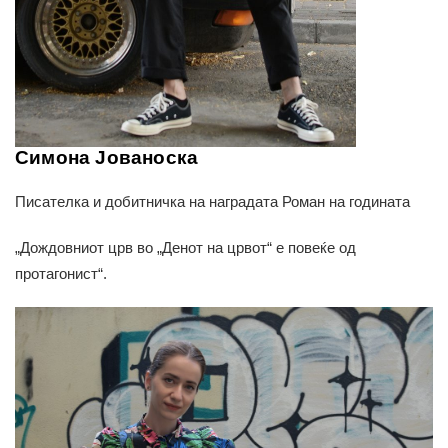
Симона Јованоска
Писателка и добитничка на наградата Роман на годината
„Дождовниот црв во „Денот на црвот“ е повеќе од
протагонист“.