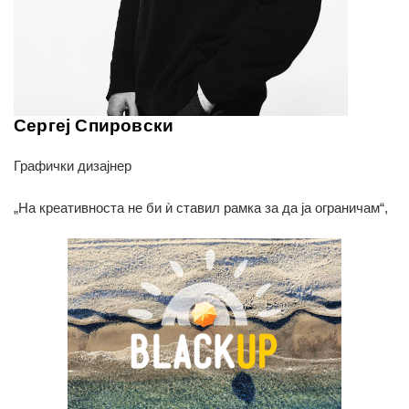
Сергеј Спировски
Графички дизајнер
„На креативноста не би ѝ ставил рамка за да ја ограничам“,