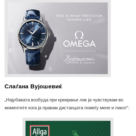
Слаѓана Вујошевиќ
„Најубавата возбуда при креирање лик ја чувствувам во
моментите кога ја правам дистанцата помеѓу мене и ликот“.