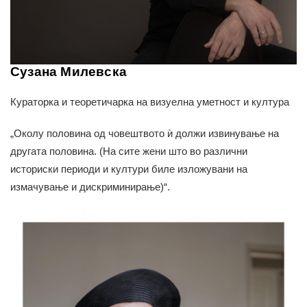
Сузана Милевска
Кураторка и теоретичарка на визуелна уметност и култура
„Околу половина од човештвото ѝ должи извинување на
другата половина. (На сите жени што во различни
историски периоди и култури биле изложувани на
измачување и дискриминирање)“.