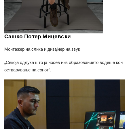
Сашко Потер Мицевски
Монтажер на слика и дизајнер на звук
„Секоја одлука што ја носев низ образованието водеше кон
остварување на сонот“.