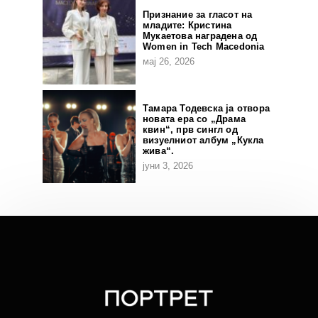
Признание за гласот на
младите: Кристина
Мукаетова наградена од
Women in Tech Macedonia
мај 26, 2026
Тамара Тодевска ја отвора
новата ера со „Драма
квин“, прв сингл од
визуелниот албум „Кукла
жива“.
јуни 3, 2026