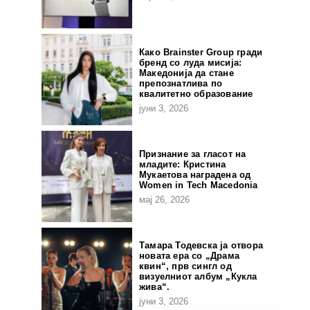
Како Brainster Group гради
бренд со луда мисија:
Македонија да стане
препознатлива по
квалитетно образование
јуни 3, 2026
Признание за гласот на
младите: Кристина
Мукаетова наградена од
Women in Tech Macedonia
мај 26, 2026
Тамара Тодевска ја отвора
новата ера со „Драма
квин“, прв сингл од
визуелниот албум „Кукла
жива“.
јуни 3, 2026