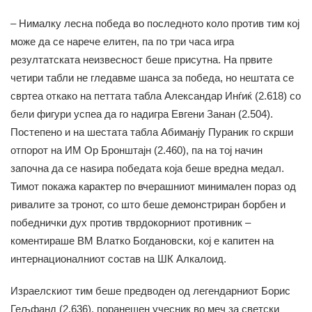
– Нималку лесна победа во последното коло против тим кој
може да се нарече елитен, па по три часа игра
резултатската неизвесност беше присутна. На првите
четири табли не гледавме шанса за победа, но нештата се
свртеа откако на петтата табла Александар Инѓиќ (2.618) со
бели фигури успеа да го надигра Евгени Занан (2.504).
Постепено и на шестата табла Абиманју Пураник го скрши
отпорот на ИМ Ор Бронштајн (2.460), па на тој начин
започна да се наѕира победата која беше вредна медал.
Тимот покажа карактер по вчерашниот минимален пораз од
ривалите за тронот, со што беше демонстриран борбен и
победнички дух против тврдокорниот противник –
коментираше ВМ Влатко Богдановски, кој е капитен на
интернационалниот состав на ШК Алкалоид.
Израелскиот тим беше предводен од легендарниот Борис
Гељфанд (2.636), поранешен учесник во меч за светски