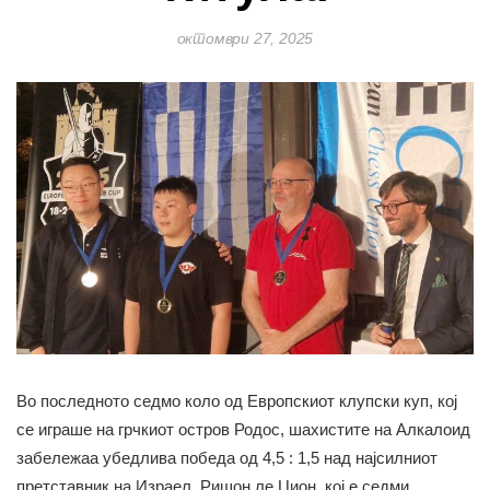
октомври 27, 2025
Во последното седмо коло од Европскиот клупски куп, кој
се играше на грчкиот остров Родос, шахистите на Алкалоид
забележаа убедлива победа од 4,5 : 1,5 над најсилниот
претставник на Израел, Ришон ле Цион, кој е седми