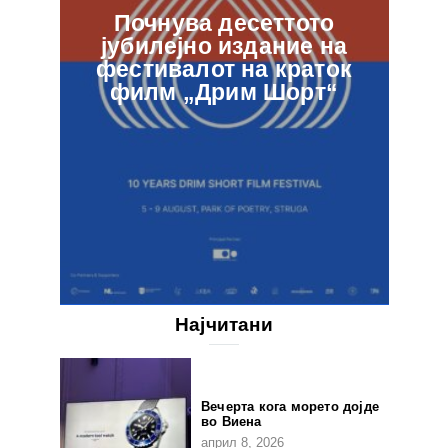
Почнува десеттото
јубилејно издание на
ф
фестивалот на краток
в
филм „Дрим Шорт“
Најчитани
Вечерта кога морето дојде
во Виена
април 8, 2026