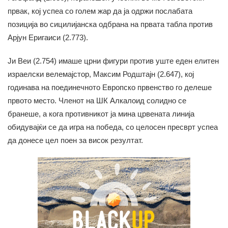
првак, кој успеа со голем жар да ја одржи послабата
позиција во сицилијанска одбрана на првата табла против
Арјун Еригаиси (2.773).
Ји Веи (2.754) имаше црни фигури против уште еден елитен
израелски велемајстор, Максим Родштајн (2.647), кој
годинава на поединечното Европско првенство го делеше
првото место. Членот на ШК Алкалоид солидно се
бранеше, а кога противникот ја мина црвената линија
обидувајќи се да игра на победа, со целосен пресврт успеа
да донесе цел поен за висок резултат.