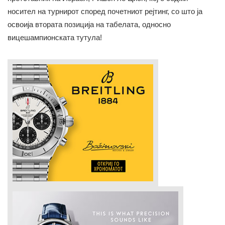
носител на турнирот според почетниот рејтинг, со што ја
освоија втората позиција на табелата, односно
вицешампионската тутула!