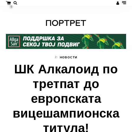
0
In
НОВОСТИ
ШК Алкалоид по
третпат до
европската
вицешампионска
титула!