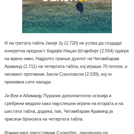
И на третата табла Јангји Ју (2.720) не успеа да создаде
конкретна предност бидејќи Ницан Штајнберг (2.554) одигра
на врвно ниво. Најдолго траеше дуелот на Читамбарам
Аравинд (2.711) на четвртата табла, кој играше 70 потези, и
неговиот противник Јахли Соколовски (2.539), кој ги
преживеа сите напади.
Ји Веи и Абиманју Пураник дополнително освоија и
сребрени медали како најуспешни играчи на втората и на
шестата табла, додека, пак, Читамбарам Аравинд ја
присвои бронзата на четвртата табла.
Романскиот претставник СуперЧес, предводен од