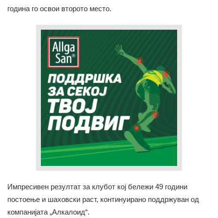
година го освои второто место.
Импресивен резултат за клубот кој бележи 49 години
постоење и шаховски раст, континуирано поддржуван од
компанијата „Алкалоид“.