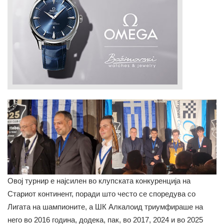
Овој турнир е најсилен во клупската конкуренција на
Стариот континент, поради што често се споредува со
Лигата на шампионите, а ШК Алкалоид триумфираше на
него во 2016 година, додека, пак, во 2017, 2024 и во 2025