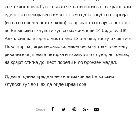
светскиот првак Гукеш, иако четврти носител, на крајот како
единствен непоразен тим и со само една загубена партија
(и тоа во последното 7. коло) за првпат го освојува пехарот
во Европскиот клупски куп со максимални 14 бодови. ШК
Алкалоид на второто место има 12 бодови, колку и чешкиот
Нови Бор, кој играше само со македонскиот шампион меѓу
ривалите од првата петорка и го загуби тој дуел, но, сепак,
на крајот стигна до шест победи и до бронзен медал.
Идната година предвидено е домаќин на Европскиот
клупски куп во шах да биде Црна Гора.
Share