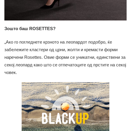
Зошто баш ROSETTES?
„Ако го погледнете крзното на леопардот подобро, ќе
забележите кластери од црни, жолти и кремасти форми
наречени Rosettes. Овие форми се уникатни, единствени за
секој леопард како што се отпечатоците од прстите на секој
човек.