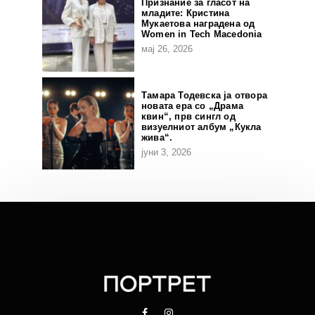
Признание за гласот на
младите: Кристина
Мукаетова наградена од
Women in Tech Macedonia
мај 26, 2026
Тамара Тодевска ја отвора
новата ера со „Драма
квин“, прв сингл од
визуелниот албум „Кукла
жива“.
јуни 3, 2026