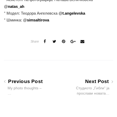
@
natas_ah
° Модел: Теодора Ангелевска @
t.angelevska
° Шминка: @
simsaltirova
Share
Previous Post
Next Post
My photo thoughts –
Студиото „Гибли“ ја
…
прослави новата…