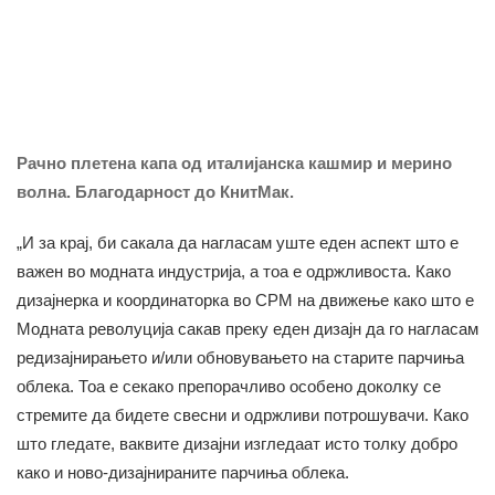
Рачно плетена капа од италијанска кашмир и мерино
волна. Благодарност до КнитМак.
„И за крај, би сакала да нагласам уште еден аспект што е
важен во модната индустрија, а тоа е одржливоста. Како
дизајнерка и координаторка во СРМ на движење како што е
Модната револуција сакав преку еден дизајн да го нагласам
редизајнирањето и/или обновувањето на старите парчиња
облека. Тоа е секако препорачливо особено доколку се
стремите да бидете свесни и одржливи потрошувачи. Како
што гледате, ваквите дизајни изгледаат исто толку добро
како и ново-дизајнираните парчиња облека.