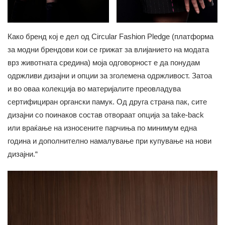
Како бренд кој е дел од Circular Fashion Pledge (платформа
за модни брендови кои се грижат за влијанието на модата
врз животната средина) моја одговорност е да понудам
одржливи дизајни и опции за зголемена одржливост. Затоа
и во оваа колекција во материјалите преовладува
сертифициран органски памук. Од друга страна пак, сите
дизајни со поинаков состав отвораат опција за take-back
или враќање на износените парчиња по минимум една
година и дополнително намалување при купување на нови
дизајни.“