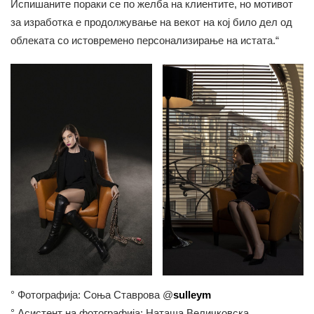
Испишаните пораки се по желба на клиентите, но мотивот
за изработка е продолжување на векот на кој било дел од
облеката со истовремено персонализирање на истата.“
° Фотографија: Соња Ставрова @
sulleym
° Асистент на фотографија: Наташа Величковска