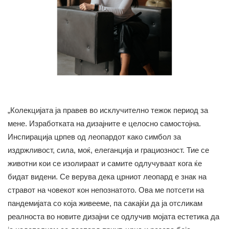
„Колекцијата ја правев во исклучително тежок период за
мене. Изработката на дизајните е целосно самостојна.
Инспирација црпев од леопардот како симбол за
издржливост, сила, моќ, елеганција и грациозност. Тие се
животни кои се изолираат и самите одлучуваат кога ќе
бидат видени. Се верува дека црниот леопард е знак на
стравот на човекот кон непознатото. Ова ме потсети на
пандемијата со која живееме, па сакајќи да ја отсликам
реалноста во новите дизајни се одлучив мојата естетика да