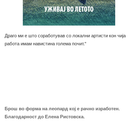
Драго ми е што соработував со локални артисти кон чија
работа имам навистина голема почит.“
Брош во форма на леопард кој е рачно изработен.
Благодарност до Елена Ристовска.