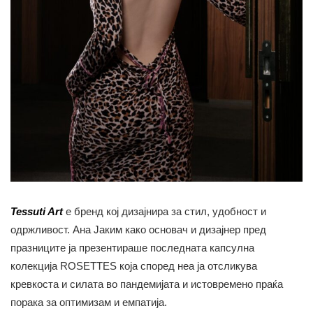
Tessuti Art
е бренд кој дизајнира за стил, удобност и
одржливост. Ана Јаким како основач и дизајнер пред
празниците ја презентираше последната капсулна
колекција ROSETTES која според неа ја отсликува
кревкоста и силата во пандемијата и истовремено праќа
порака за оптимизам и емпатија.