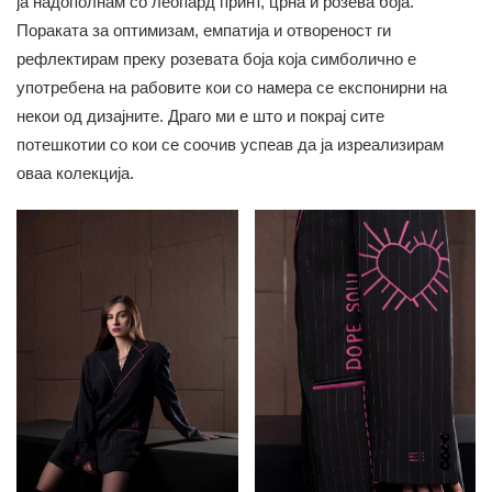
ја надополнам со леопард принт, црна и розева боја.
Пораката за оптимизам, емпатија и отвореност ги
рефлектирам преку розевата боја која симболично е
употребена на рабовите кои со намера се експонирни на
некои од дизајните. Драго ми е што и покрај сите
потешкотии со кои се соочив успеав да ја изреализирам
оваа колекција.