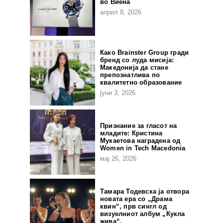
во Виена
април 8, 2026
Како Brainster Group гради
бренд со луда мисија:
Македонија да стане
препознатлива по
квалитетно образование
јуни 3, 2026
Признание за гласот на
младите: Кристина
Мукаетова наградена од
Women in Tech Macedonia
мај 26, 2026
Тамара Тодевска ја отвора
новата ера со „Драма
квин“, прв сингл од
визуелниот албум „Кукла
жива“.