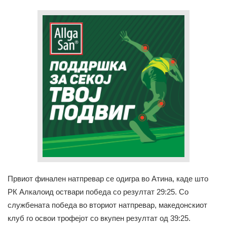
Првиот финален натпревар се одигра во Атина, каде што
РК Алкалоид оствари победа со резултат 29:25. Со
службената победа во вториот натпревар, македонскиот
клуб го освои трофејот со вкупен резултат од 39:25.