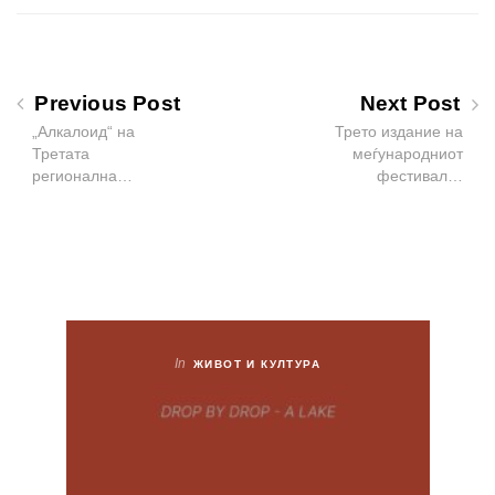
Previous Post
Next Post
„Алкалоид“ на
Трето издание на
Третата
меѓународниот
регионална…
фестивал…
In
ЖИВОТ И КУЛТУРА