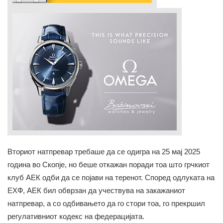
Вториот натпревар требаше да се одигра на 25 мај 2025
година во Скопје, но беше откажан поради тоа што грчкиот
клуб АЕК одби да се појави на теренот. Според одлуката на
ЕХФ, АЕК бил обврзан да учествува на закажаниот
натпревар, а со одбивањето да го стори тоа, го прекршил
регулативниот кодекс на федерацијата.