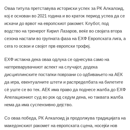
Оваа титула претставува историски успех за РК Алкалоид,
кој е основан во 2021 година и во краток период успеа да се
искачи до врвот на европскиот ракомет. Клубот, под
водство на тренерот Кирил Лазаров, веќе во својата втора
сезона настапи во групната фаза на ЕХФ Европската лига, а
сега го освои и својот прв европски трофеј.
ЕХФ истакна дека оваа одлука се однесува само на
натпреварувачкиот аспект на случајот, додека
дисциплинските постапки поврзани со одбивањето на АЕК
да игра, евентуалните штети и распределбата на билетите
сè уште се во тек. АЕК има право да поднесе жалба до ЕХФ
Апелациониот суд во рок од седум дена, но таквата жалба
нема да има суспензивно дејство.
Со оваа победа, РК Алкалоид ја продолжува традицијата на
македонскиот ракомет на европската сцена, носејќи нов