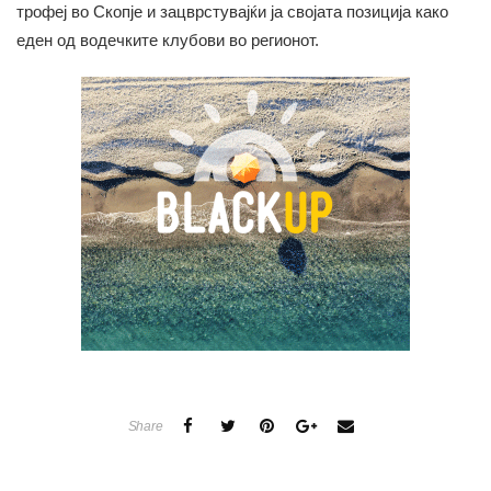
трофеј во Скопје и зацврстувајќи ја својата позиција како
еден од водечките клубови во регионот.
Share