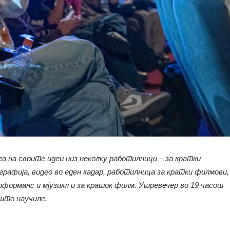
 на своите идеи низ неколку работилници – за кратки
рафија, видео во еден кадар, работилница за кратки филмови,
ерформанс и мјузикл и за краток филм. Утревечер во 19 часот
 што научиле.