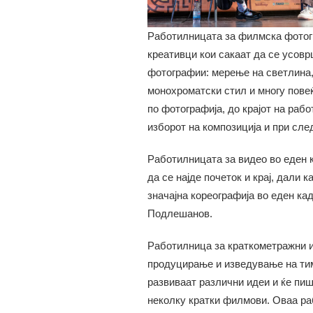
Работилницата за филмска фотог
креативци кои сакаат да се усовр
фотографии: мерење на светлина,
монохроматски стил и многу пове
по фотографија, до крајот на раб
изборот на композиција и при сл
Работилницата за видео во еден 
да се најде почеток и крај, дали 
значајна кореографија во еден к
Подлешанов.
Работилница за краткометражни и
продуцирање и изведување на тим
развиваат различни идеи и ќе пиш
неколку кратки филмови. Оваа р