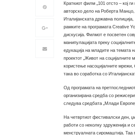
Краткиот филм „101 отсто – кој ги
авторско дело на Роберта Манцо,
Италијанската државна полиција, 
рамките на програмата Creative You
дискусија. Филмот е посветен со
манипулацијата преку социјалнит
едукација на младите на темата н
проектот „Живот на социјалните м
користење насоцијалните мрежи, 
така во соработка со Италијанска
Од програмата на претпоследниот 
организирана средба со режисерит
следува средбата „Млади Европеј
На четвртиот фестивалски ден, џ
работи со неколку здруженија и с
менструалната сиромаштија. Таа п