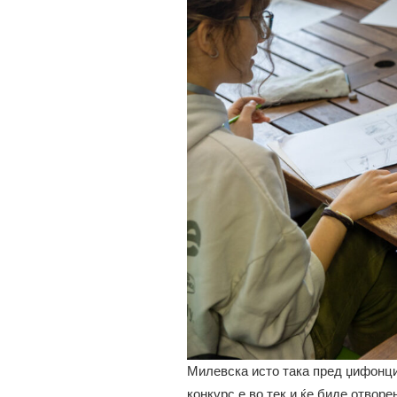
Милевска исто така пред џифонци 
конкурс е во тек и ќе биде отвор