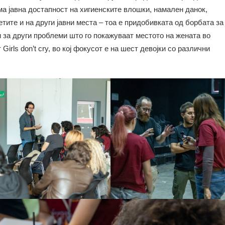
 јавна достапност на хигиенските влошки, намален данок,
ите и на други јавни места – тоа е придобивката од борбата за
 за други проблеми што го покажуваат местото на жената во
Girls don’t cry, во кој фокусот е на шест девојки со различни