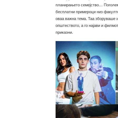
планирањето семејство… Поголема
бесплатни примероци низ факултет
оваа важна тема. Таа зборуваше и
општеството, а го најави и филмот 
приказни.