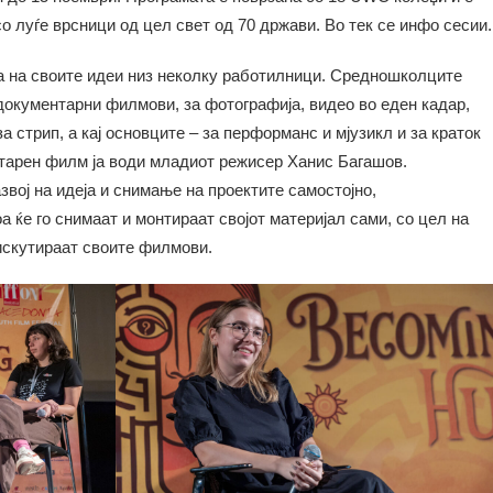
со луѓе врсници од цел свет од 70 држави. Во тек се инфо сесии.
 на своите идеи низ неколку работилници. Средношколците
документарни филмови, за фотографија, видео во еден кадар,
 стрип, а кај основците – за перформанс и мјузикл и за краток
тарен филм ја води младиот режисер Ханис Багашов.
вој на идеја и снимање на проектите самостојно,
а ќе го снимаат и монтираат својот материјал сами, со цел на
дискутираат своите филмови.