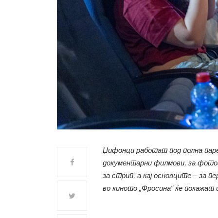
Џифонци работат под полна пареа
документарни филмови, за фотог
за стрип, а кај основците – за п
во киното „Фросина“ ќе покажат