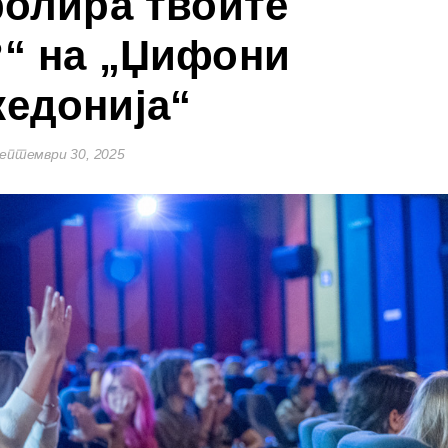
ролира твоите
“ на „Џифони
едонија“
ептември 30, 2025