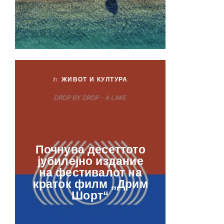
In
ЖИВОТ И КУЛТУРА
In
ЖИ
Лаб
Почнува десеттото
орга
јубилејно издание
францу
на фестивалот на
ве
краток филм „Дрим
отвор
Шорт“
рамкит
в