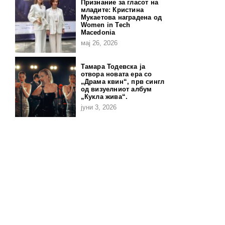
Признание за гласот на
младите: Кристина
Мукаетова наградена од
Women in Tech
Macedonia
мај 26, 2026
Тамара Тодевска ја
отвора новата ера со
„Драма квин“, прв сингл
од визуелниот албум
„Кукла жива“.
јуни 3, 2026