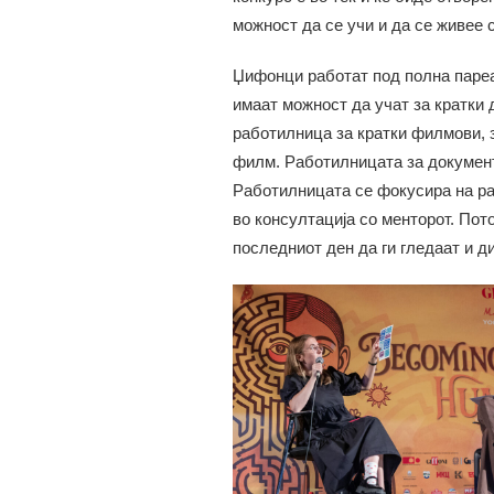
можност да се учи и да се живее 
Џифонци работат под полна пареа
имаат можност да учат за кратки 
работилница за кратки филмови, за
филм. Работилницата за докумен
Работилницата се фокусира на раз
во консултација со менторот. Пото
последниот ден да ги гледаат и 