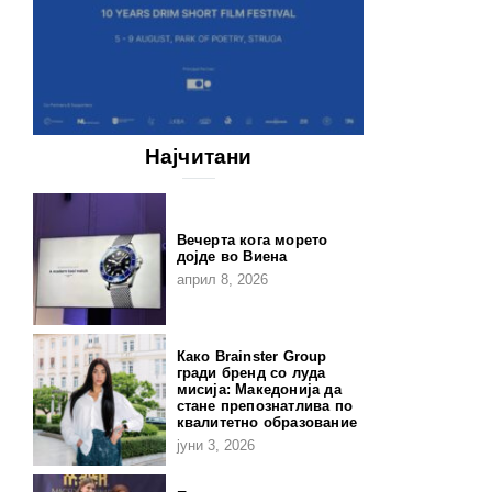
Најчитани
Вечерта кога морето
дојде во Виена
април 8, 2026
Како Brainster Group
гради бренд со луда
мисија: Македонија да
стане препознатлива по
квалитетно образование
јуни 3, 2026