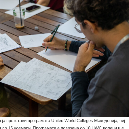
ја претстави програмата United World Colleges Македонија, чиј
ен до 15 ноември. Програмата е поврзана со 18 UWC колеџи и е