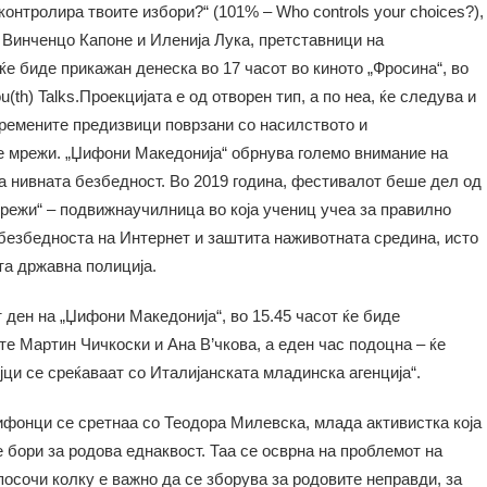
 контролира твоите избори?“ (101% – Who controls your choices?),
 Винченцо Капоне и Иленија Лука, претставници на
ќе биде прикажан денеска во 17 часот во киното „Фросина“, во
(th) Talks.Проекцијата е од отворен тип, а по неа, ќе следува и
времените предизвици поврзани со насилството и
е мрежи. „Џифони Македонија“ обрнува големо внимание на
а нивната безбедност. Во 2019 година, фестивалот беше дел од
режи“ – подвижнаучилница во која учениц учеа за правилно
безбедноста на Интернет и заштита наживотната средина, исто
та државна полиција.
ден на „Џифони Македонија“, во 15.45 часот ќе биде
е Мартин Чичкоски и Ана В’чкова, а еден час подоцна – ќе
ци се среќаваат со Италијанската младинска агенција“.
ифонци се сретнаа со Теодора Милевска, млада активистка која
е бори за родова еднаквост. Таа се осврна на проблемот на
осочи колку е важно да се зборува за родовите неправди, за