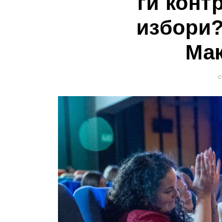
ги конт
избори?
Мак
с